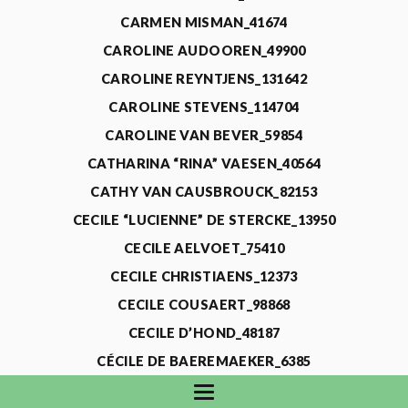
CARMEN MISMAN_41674
CAROLINE AUDOOREN_49900
CAROLINE REYNTJENS_131642
CAROLINE STEVENS_114704
CAROLINE VAN BEVER_59854
CATHARINA “RINA” VAESEN_40564
CATHY VAN CAUSBROUCK_82153
CECILE “LUCIENNE” DE STERCKE_13950
CECILE AELVOET_75410
CECILE CHRISTIAENS_12373
CECILE COUSAERT_98868
CECILE D’HOND_48187
CÉCILE DE BAEREMAEKER_6385
CECILE DE WAELE_4731