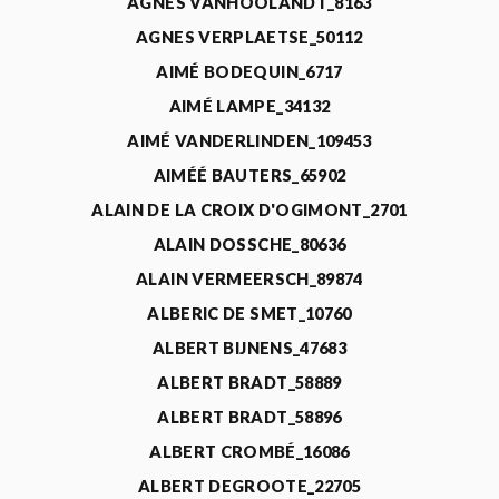
AGNÈS VANHOOLANDT_8163
AGNES VERPLAETSE_50112
AIMÉ BODEQUIN_6717
AIMÉ LAMPE_34132
AIMÉ VANDERLINDEN_109453
AIMÉÉ BAUTERS_65902
ALAIN DE LA CROIX D'OGIMONT_2701
ALAIN DOSSCHE_80636
ALAIN VERMEERSCH_89874
ALBERIC DE SMET_10760
ALBERT BIJNENS_47683
ALBERT BRADT_58889
ALBERT BRADT_58896
ALBERT CROMBÉ_16086
ALBERT DEGROOTE_22705