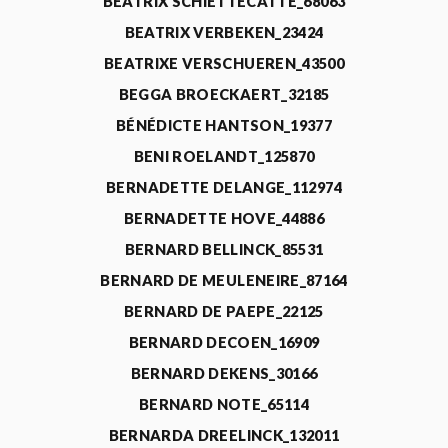
BEATRIX SCHIETTECATTE_68063
BEATRIX VERBEKEN_23424
BEATRIXE VERSCHUEREN_43500
BEGGA BROECKAERT_32185
BÉNÉDICTE HANTSON_19377
BENI ROELANDT_125870
BERNADETTE DELANGE_112974
BERNADETTE HOVE_44886
BERNARD BELLINCK_85531
BERNARD DE MEULENEIRE_87164
BERNARD DE PAEPE_22125
BERNARD DECOEN_16909
BERNARD DEKENS_30166
BERNARD NOTE_65114
BERNARDA DREELINCK_132011