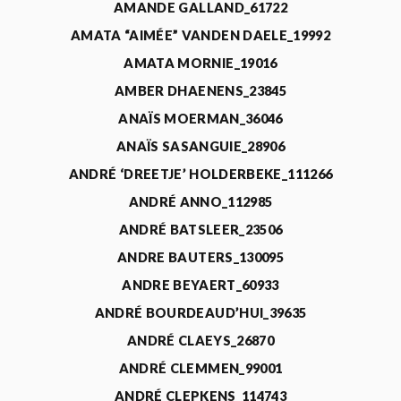
AMANDE GALLAND_61722
AMATA “AIMÉE” VANDEN DAELE_19992
AMATA MORNIE_19016
AMBER DHAENENS_23845
ANAÏS MOERMAN_36046
ANAÏS SASANGUIE_28906
ANDRÉ ‘DREETJE’ HOLDERBEKE_111266
ANDRÉ ANNO_112985
ANDRÉ BATSLEER_23506
ANDRE BAUTERS_130095
ANDRE BEYAERT_60933
ANDRÉ BOURDEAUD’HUI_39635
ANDRÉ CLAEYS_26870
ANDRÉ CLEMMEN_99001
ANDRÉ CLEPKENS_114743