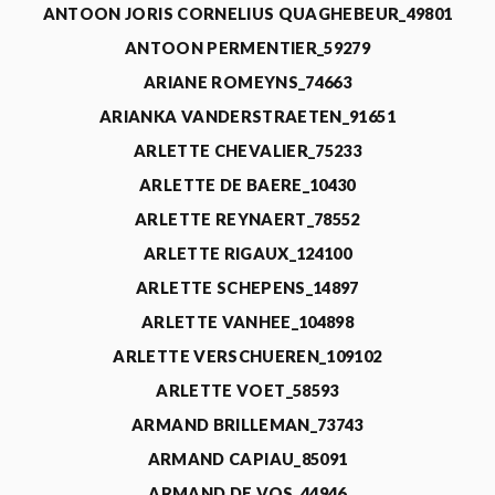
ANTOON JORIS CORNELIUS QUAGHEBEUR_49801
ANTOON PERMENTIER_59279
ARIANE ROMEYNS_74663
ARIANKA VANDERSTRAETEN_91651
ARLETTE CHEVALIER_75233
ARLETTE DE BAERE_10430
ARLETTE REYNAERT_78552
ARLETTE RIGAUX_124100
ARLETTE SCHEPENS_14897
ARLETTE VANHEE_104898
ARLETTE VERSCHUEREN_109102
ARLETTE VOET_58593
ARMAND BRILLEMAN_73743
ARMAND CAPIAU_85091
ARMAND DE VOS_44946