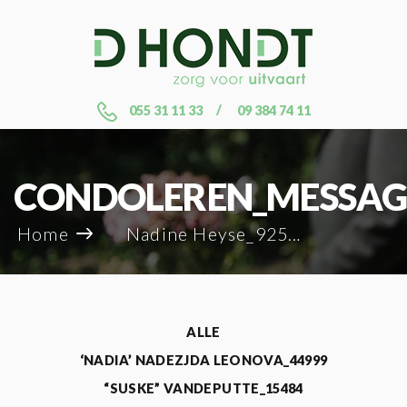
055 31 11 33
09 384 74 11
CONDOLEREN_MESSAG
Home
Nadine Heyse_92551
ALLE
‘NADIA’ NADEZJDA LEONOVA_44999
“SUSKE” VANDEPUTTE_15484