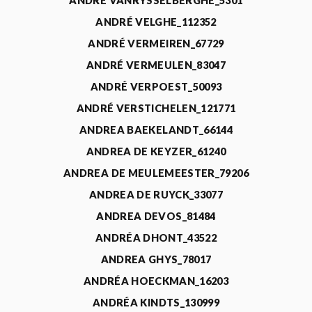
ANDRÉ VANRYSSELBERGHE_5301
ANDRÉ VELGHE_112352
ANDRÉ VERMEIREN_67729
ANDRÉ VERMEULEN_83047
ANDRÉ VERPOEST_50093
ANDRÉ VERSTICHELEN_121771
ANDREA BAEKELANDT_66144
ANDREA DE KEYZER_61240
ANDREA DE MEULEMEESTER_79206
ANDREA DE RUYCK_33077
ANDREA DEVOS_81484
ANDRÉA DHONT_43522
ANDREA GHYS_78017
ANDRÉA HOECKMAN_16203
ANDRÉA KINDTS_130999