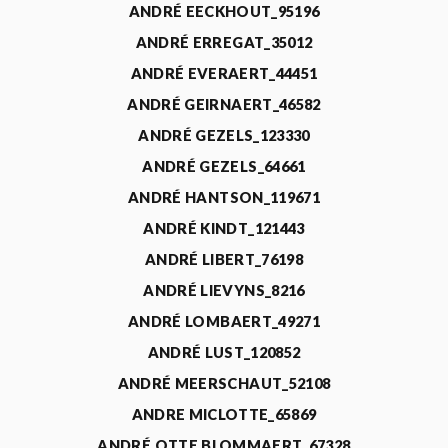
ANDRÉ EECKHOUT_95196
ANDRÉ ERREGAT_35012
ANDRÉ EVERAERT_44451
ANDRÉ GEIRNAERT_46582
ANDRÉ GEZELS_123330
ANDRÉ GEZELS_64661
ANDRÉ HANTSON_119671
ANDRÉ KINDT_121443
ANDRÉ LIBERT_76198
ANDRÉ LIEVYNS_8216
ANDRÉ LOMBAERT_49271
ANDRÉ LUST_120852
ANDRÉ MEERSCHAUT_52108
ANDRE MICLOTTE_65869
ANDRÉ OTTE BLOMMAERT_67328