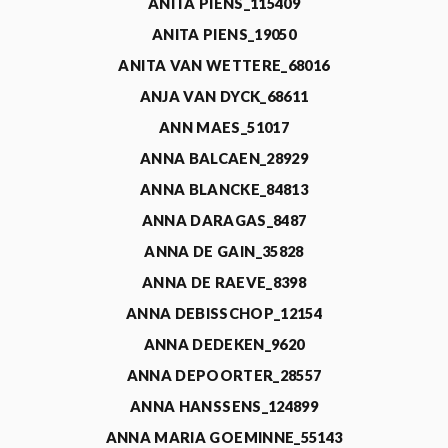
ANITA PIENS_115409
ANITA PIENS_19050
ANITA VAN WETTERE_68016
ANJA VAN DYCK_68611
ANN MAES_51017
ANNA BALCAEN_28929
ANNA BLANCKE_84813
ANNA DARAGAS_8487
ANNA DE GAIN_35828
ANNA DE RAEVE_8398
ANNA DEBISSCHOP_12154
ANNA DEDEKEN_9620
ANNA DEPOORTER_28557
ANNA HANSSENS_124899
ANNA MARIA GOEMINNE_55143