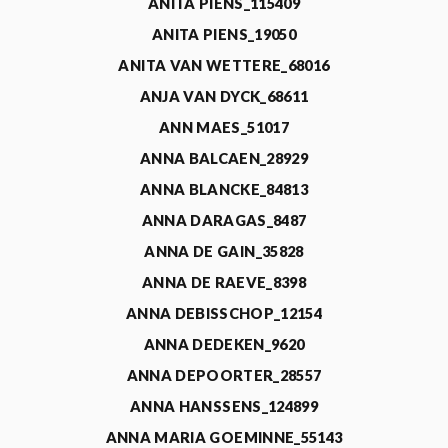
ANITA PIENS_115409
ANITA PIENS_19050
ANITA VAN WETTERE_68016
ANJA VAN DYCK_68611
ANN MAES_51017
ANNA BALCAEN_28929
ANNA BLANCKE_84813
ANNA DARAGAS_8487
ANNA DE GAIN_35828
ANNA DE RAEVE_8398
ANNA DEBISSCHOP_12154
ANNA DEDEKEN_9620
ANNA DEPOORTER_28557
ANNA HANSSENS_124899
ANNA MARIA GOEMINNE_55143