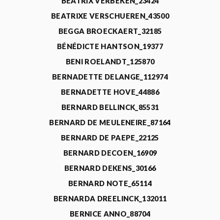
BEATRIX VERBEKEN_23424
BEATRIXE VERSCHUEREN_43500
BEGGA BROECKAERT_32185
BÉNÉDICTE HANTSON_19377
BENI ROELANDT_125870
BERNADETTE DELANGE_112974
BERNADETTE HOVE_44886
BERNARD BELLINCK_85531
BERNARD DE MEULENEIRE_87164
BERNARD DE PAEPE_22125
BERNARD DECOEN_16909
BERNARD DEKENS_30166
BERNARD NOTE_65114
BERNARDA DREELINCK_132011
BERNICE ANNO_88704