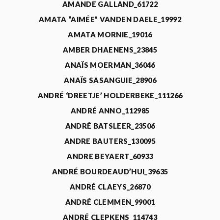
AMANDE GALLAND_61722
AMATA “AIMÉE” VANDEN DAELE_19992
AMATA MORNIE_19016
AMBER DHAENENS_23845
ANAÏS MOERMAN_36046
ANAÏS SASANGUIE_28906
ANDRÉ ‘DREETJE’ HOLDERBEKE_111266
ANDRÉ ANNO_112985
ANDRÉ BATSLEER_23506
ANDRE BAUTERS_130095
ANDRE BEYAERT_60933
ANDRÉ BOURDEAUD’HUI_39635
ANDRÉ CLAEYS_26870
ANDRÉ CLEMMEN_99001
ANDRÉ CLEPKENS_114743