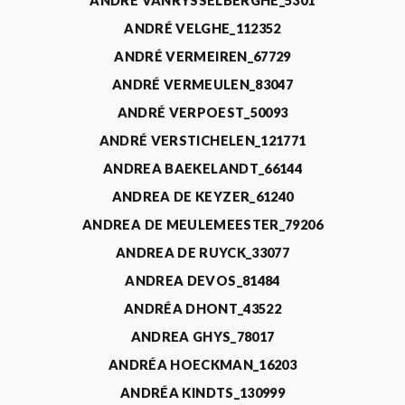
ANDRÉ VANRYSSELBERGHE_5301
ANDRÉ VELGHE_112352
ANDRÉ VERMEIREN_67729
ANDRÉ VERMEULEN_83047
ANDRÉ VERPOEST_50093
ANDRÉ VERSTICHELEN_121771
ANDREA BAEKELANDT_66144
ANDREA DE KEYZER_61240
ANDREA DE MEULEMEESTER_79206
ANDREA DE RUYCK_33077
ANDREA DEVOS_81484
ANDRÉA DHONT_43522
ANDREA GHYS_78017
ANDRÉA HOECKMAN_16203
ANDRÉA KINDTS_130999