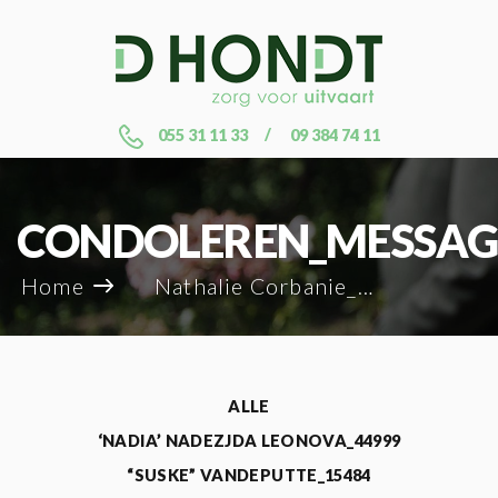
055 31 11 33
09 384 74 11
CONDOLEREN_MESSAG
Home
Nathalie Corbanie_40039
ALLE
‘NADIA’ NADEZJDA LEONOVA_44999
“SUSKE” VANDEPUTTE_15484