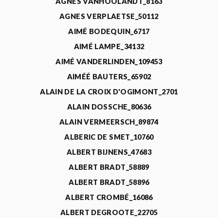
AGNÈS VANHOOLANDT_8163
AGNES VERPLAETSE_50112
AIMÉ BODEQUIN_6717
AIMÉ LAMPE_34132
AIMÉ VANDERLINDEN_109453
AIMÉÉ BAUTERS_65902
ALAIN DE LA CROIX D'OGIMONT_2701
ALAIN DOSSCHE_80636
ALAIN VERMEERSCH_89874
ALBERIC DE SMET_10760
ALBERT BIJNENS_47683
ALBERT BRADT_58889
ALBERT BRADT_58896
ALBERT CROMBÉ_16086
ALBERT DEGROOTE_22705