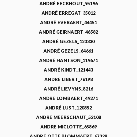
ANDRÉ EECKHOUT_95196
ANDRÉ ERREGAT_35012
ANDRÉ EVERAERT_44451
ANDRÉ GEIRNAERT_46582
ANDRÉ GEZELS_123330
ANDRÉ GEZELS_64661
ANDRÉ HANTSON_119671
ANDRÉ KINDT_121443
ANDRÉ LIBERT_76198
ANDRÉ LIEVYNS_8216
ANDRÉ LOMBAERT_49271
ANDRÉ LUST_120852
ANDRÉ MEERSCHAUT_52108
ANDRE MICLOTTE_65869
ANDRÉ OTTE BLOMMAERT_67328