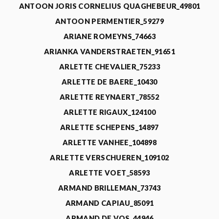
ANTOON JORIS CORNELIUS QUAGHEBEUR_49801
ANTOON PERMENTIER_59279
ARIANE ROMEYNS_74663
ARIANKA VANDERSTRAETEN_91651
ARLETTE CHEVALIER_75233
ARLETTE DE BAERE_10430
ARLETTE REYNAERT_78552
ARLETTE RIGAUX_124100
ARLETTE SCHEPENS_14897
ARLETTE VANHEE_104898
ARLETTE VERSCHUEREN_109102
ARLETTE VOET_58593
ARMAND BRILLEMAN_73743
ARMAND CAPIAU_85091
ARMAND DE VOS_44946