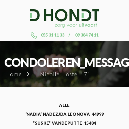
055 31 11 33
09 384 74 11
CONDOLEREN_MESSAG
Home
Nicolle Hoste_17111
ALLE
‘NADIA’ NADEZJDA LEONOVA_44999
“SUSKE” VANDEPUTTE_15484