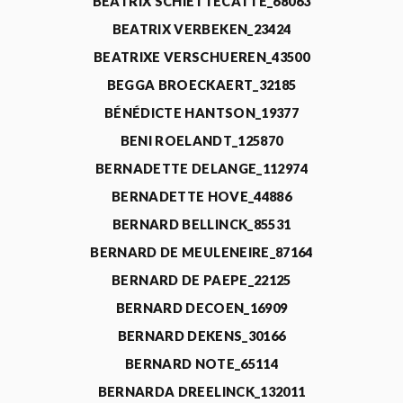
BEATRIX SCHIETTECATTE_68063
BEATRIX VERBEKEN_23424
BEATRIXE VERSCHUEREN_43500
BEGGA BROECKAERT_32185
BÉNÉDICTE HANTSON_19377
BENI ROELANDT_125870
BERNADETTE DELANGE_112974
BERNADETTE HOVE_44886
BERNARD BELLINCK_85531
BERNARD DE MEULENEIRE_87164
BERNARD DE PAEPE_22125
BERNARD DECOEN_16909
BERNARD DEKENS_30166
BERNARD NOTE_65114
BERNARDA DREELINCK_132011