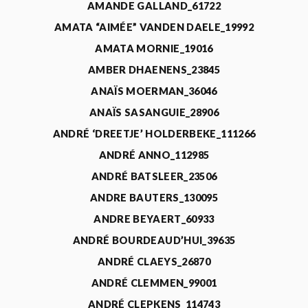
AMANDE GALLAND_61722
AMATA “AIMÉE” VANDEN DAELE_19992
AMATA MORNIE_19016
AMBER DHAENENS_23845
ANAÏS MOERMAN_36046
ANAÏS SASANGUIE_28906
ANDRÉ ‘DREETJE’ HOLDERBEKE_111266
ANDRÉ ANNO_112985
ANDRÉ BATSLEER_23506
ANDRE BAUTERS_130095
ANDRE BEYAERT_60933
ANDRÉ BOURDEAUD’HUI_39635
ANDRÉ CLAEYS_26870
ANDRÉ CLEMMEN_99001
ANDRÉ CLEPKENS_114743