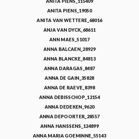
ANITA PIENS_115409
ANITA PIENS_19050
ANITA VAN WETTERE_68016
ANJA VAN DYCK_68611
ANN MAES_51017
ANNA BALCAEN_28929
ANNA BLANCKE_84813
ANNA DARAGAS_8487
ANNA DE GAIN_35828
ANNA DE RAEVE_8398
ANNA DEBISSCHOP_12154
ANNA DEDEKEN_9620
ANNA DEPOORTER_28557
ANNA HANSSENS_124899
ANNA MARIA GOEMINNE_55143