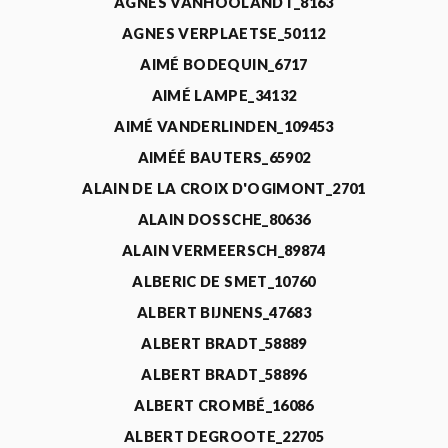
AGNÈS VANHOOLANDT_8163
AGNES VERPLAETSE_50112
AIMÉ BODEQUIN_6717
AIMÉ LAMPE_34132
AIMÉ VANDERLINDEN_109453
AIMÉÉ BAUTERS_65902
ALAIN DE LA CROIX D'OGIMONT_2701
ALAIN DOSSCHE_80636
ALAIN VERMEERSCH_89874
ALBERIC DE SMET_10760
ALBERT BIJNENS_47683
ALBERT BRADT_58889
ALBERT BRADT_58896
ALBERT CROMBÉ_16086
ALBERT DEGROOTE_22705