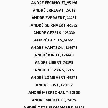
ANDRÉ EECKHOUT_95196
ANDRÉ ERREGAT_35012
ANDRÉ EVERAERT_44451
ANDRÉ GEIRNAERT_46582
ANDRÉ GEZELS_123330
ANDRÉ GEZELS_64661
ANDRÉ HANTSON_119671
ANDRÉ KINDT_121443
ANDRÉ LIBERT_76198
ANDRÉ LIEVYNS_8216
ANDRÉ LOMBAERT_49271
ANDRÉ LUST_120852
ANDRÉ MEERSCHAUT_52108
ANDRE MICLOTTE_65869
ANDRÉ OTTE BLOMMAERT_67328