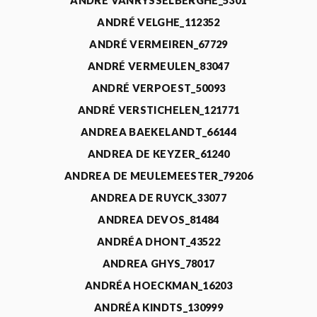
ANDRÉ VANRYSSELBERGHE_5301
ANDRÉ VELGHE_112352
ANDRÉ VERMEIREN_67729
ANDRÉ VERMEULEN_83047
ANDRÉ VERPOEST_50093
ANDRÉ VERSTICHELEN_121771
ANDREA BAEKELANDT_66144
ANDREA DE KEYZER_61240
ANDREA DE MEULEMEESTER_79206
ANDREA DE RUYCK_33077
ANDREA DEVOS_81484
ANDRÉA DHONT_43522
ANDREA GHYS_78017
ANDRÉA HOECKMAN_16203
ANDRÉA KINDTS_130999