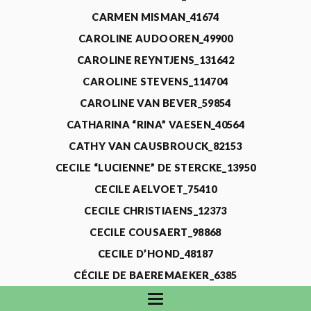
CARMEN MISMAN_41674
CAROLINE AUDOOREN_49900
CAROLINE REYNTJENS_131642
CAROLINE STEVENS_114704
CAROLINE VAN BEVER_59854
CATHARINA “RINA” VAESEN_40564
CATHY VAN CAUSBROUCK_82153
CECILE “LUCIENNE” DE STERCKE_13950
CECILE AELVOET_75410
CECILE CHRISTIAENS_12373
CECILE COUSAERT_98868
CECILE D’HOND_48187
CÉCILE DE BAEREMAEKER_6385
CECILE DE WAELE_4731