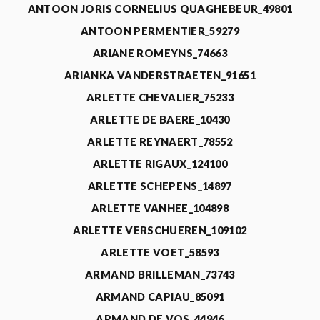
ANTOON JORIS CORNELIUS QUAGHEBEUR_49801
ANTOON PERMENTIER_59279
ARIANE ROMEYNS_74663
ARIANKA VANDERSTRAETEN_91651
ARLETTE CHEVALIER_75233
ARLETTE DE BAERE_10430
ARLETTE REYNAERT_78552
ARLETTE RIGAUX_124100
ARLETTE SCHEPENS_14897
ARLETTE VANHEE_104898
ARLETTE VERSCHUEREN_109102
ARLETTE VOET_58593
ARMAND BRILLEMAN_73743
ARMAND CAPIAU_85091
ARMAND DE VOS_44946