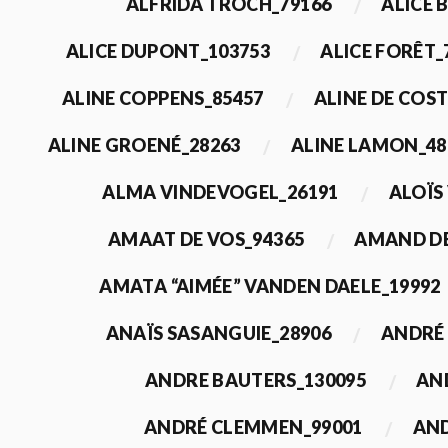
ALFRIDA TROCH_79166
ALICE 
ALICE DUPONT_103753
ALICE FORÊT_
ALINE COPPENS_85457
ALINE DE COST
ALINE GROENÉ_28263
ALINE LAMON_48
ALMA VINDEVOGEL_26191
ALOÏS
AMAAT DE VOS_94365
AMAND DE
AMATA “AIMÉE” VANDEN DAELE_19992
ANAÏS SASANGUIE_28906
ANDRÉ 
ANDRE BAUTERS_130095
AN
ANDRÉ CLEMMEN_99001
AND