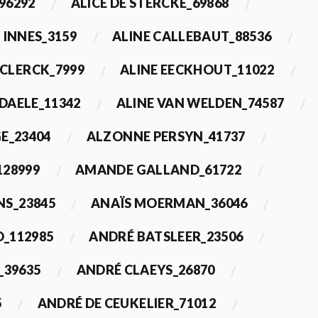
96292
ALICE DE STERCKE_69868
 INNES_3159
ALINE CALLEBAUT_88536
ECLERCK_7999
ALINE EECKHOUT_11022
 DAELE_11342
ALINE VAN WELDEN_74587
E_23404
ALZONNE PERSYN_41737
28999
AMANDE GALLAND_61722
S_23845
ANAÏS MOERMAN_36046
_112985
ANDRÉ BATSLEER_23506
_39635
ANDRÉ CLAEYS_26870
5
ANDRÉ DE CEUKELIER_71012