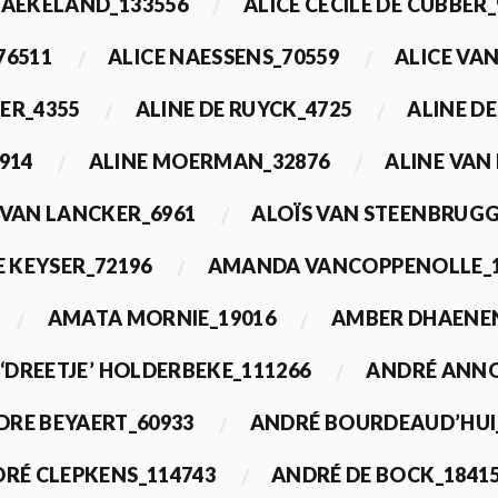
BAEKELAND_133556
ALICE CECILE DE CUBBER_
76511
ALICE NAESSENS_70559
ALICE VAN
ER_4355
ALINE DE RUYCK_4725
ALINE D
914
ALINE MOERMAN_32876
ALINE VAN
 VAN LANCKER_6961
ALOÏS VAN STEENBRUGG
 KEYSER_72196
AMANDA VANCOPPENOLLE_1
AMATA MORNIE_19016
AMBER DHAENEN
‘DREETJE’ HOLDERBEKE_111266
ANDRÉ ANNO
DRE BEYAERT_60933
ANDRÉ BOURDEAUD’HUI
RÉ CLEPKENS_114743
ANDRÉ DE BOCK_1841