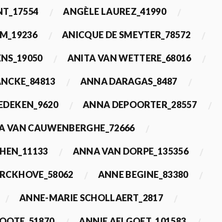
T_17554
ANGÈLE LAUREZ_41990
M_19236
ANICQUE DE SMEYTER_78572
ENS_19050
ANITA VAN WETTERE_68016
NCKE_84813
ANNA DARAGAS_8487
EDEKEN_9620
ANNA DEPOORTER_28557
A VAN CAUWENBERGHE_72666
HEN_11133
ANNA VAN DORPE_135356
ERCKHOVE_58062
ANNE BEGINE_83380
ANNE-MARIE SCHOLLAERT_2817
ROOTE_51870
ANNIE AELGOET_101583