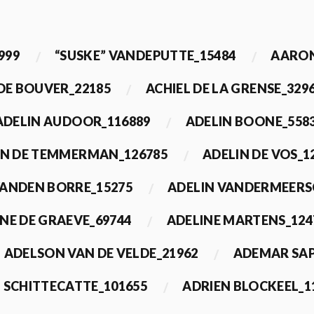
999
“SUSKE” VANDEPUTTE_15484
AARON
 DE BOUVER_22185
ACHIEL DE LA GRENSE_329
ADELIN AUDOOR_116889
ADELIN BOONE_558
IN DE TEMMERMAN_126785
ADELIN DE VOS_1
VANDEN BORRE_15275
ADELIN VANDERMEERS
NE DE GRAEVE_69744
ADELINE MARTENS_124
ADELSON VAN DE VELDE_21962
ADEMAR SAP
 SCHITTECATTE_101655
ADRIEN BLOCKEEL_1