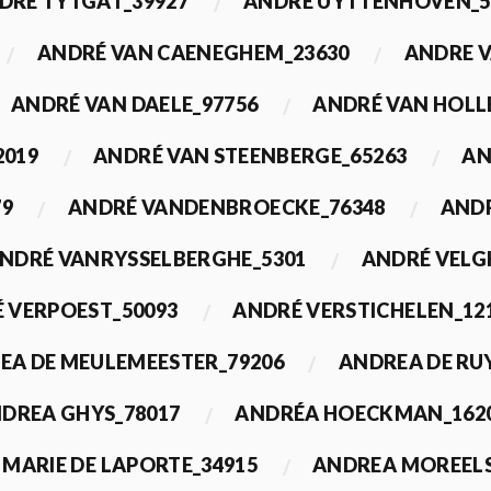
DRÉ TYTGAT_39927
ANDRÉ UYTTENHOVEN_5
ANDRÉ VAN CAENEGHEM_23630
ANDRE 
ANDRÉ VAN DAELE_97756
ANDRÉ VAN HOLL
2019
ANDRÉ VAN STEENBERGE_65263
AN
79
ANDRÉ VANDENBROECKE_76348
ANDR
NDRÉ VANRYSSELBERGHE_5301
ANDRÉ VELG
 VERPOEST_50093
ANDRÉ VERSTICHELEN_12
EA DE MEULEMEESTER_79206
ANDREA DE RU
DREA GHYS_78017
ANDRÉA HOECKMAN_162
MARIE DE LAPORTE_34915
ANDREA MOREELS