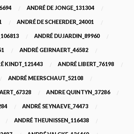
6694
ANDRÉ DE JONGE_131304
1
ANDRÉ DE SCHEERDER_24001
_106813
ANDRÉ DUJARDIN_89960
51
ANDRÉ GEIRNAERT_46582
É KINDT_121443
ANDRÉ LIBERT_76198
ANDRÉ MEERSCHAUT_52108
ERT_67328
ANDRE QUINTYN_37286
284
ANDRÉ SEYNAEVE_74473
ANDRÉ THEUNISSEN_116438