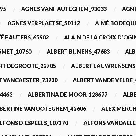
95
AGNES VANHAUTEGHEM_93033
AGN
AGNES VERPLAETSE_50112
AIMÉ BODEQUI
É BAUTERS_65902
ALAIN DE LA CROIX D'OG
 SMET_10760
ALBERT BIJNENS_47683
ALB
RT DEGROOTE_22705
ALBERT LAUWRENSENS
T VANCAESTER_73230
ALBERT VANDE VELDE_
4463
ALBERTINA DE MOOR_128677
ALBE
BERTINE VANOOTEGHEM_42606
ALEX MERCH
LFONS D’ESPEELS_107170
ALFONS VANDAELE