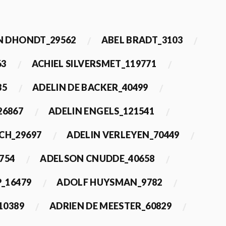
 DHONDT_29562
ABEL BRADT_3103
63
ACHIEL SILVERSMET_119771
35
ADELIN DE BACKER_40499
26867
ADELIN ENGELS_121541
CH_29697
ADELIN VERLEYEN_70449
754
ADELSON CNUDDE_40658
_16479
ADOLF HUYSMAN_9782
10389
ADRIEN DE MEESTER_60829