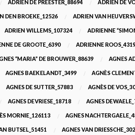
ADRIEN DE PREESTER_88694
ADRIEN DE V
N DEN BROEKE_12526
ADRIEN VAN HEUVERS
ADRIEN WILLEMS_107324
ADRIENNE “SIMO
ENNE DE GROOTE_6390
ADRIENNE ROOS_431
GNES “MARIA” DE BROUWER_88639
AGNES A
AGNES BAEKELANDT_3499
AGNÈS CLEMEN
AGNES DE SUTTER_57883
AGNÈS DE VOS_3
AGNES DEVRIESE_18718
AGNES DEWAELE_
ÈS MORNIE_126113
AGNES NACHTERGAELE_4
AN BUTSEL_51451
AGNES VAN DRIESSCHE_30