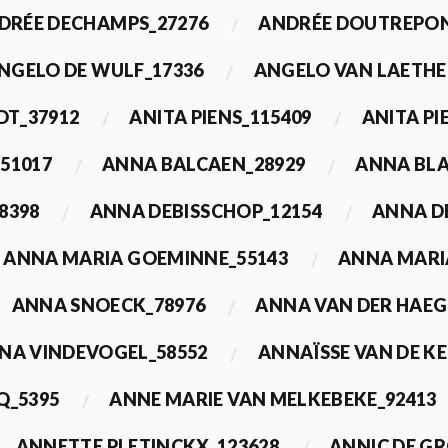
DRÉE DECHAMPS_27276
ANDRÉE DOUTREPON
NGELO DE WULF_17336
ANGELO VAN LAETHE
DT_37912
ANITA PIENS_115409
ANITA PI
51017
ANNA BALCAEN_28929
ANNA BLA
8398
ANNA DEBISSCHOP_12154
ANNA D
ANNA MARIA GOEMINNE_55143
ANNA MARI
ANNA SNOECK_78976
ANNA VAN DER HAEG
NA VINDEVOGEL_58552
ANNAÏSSE VAN DE K
Q_5395
ANNE MARIE VAN MELKEBEKE_92413
ANNETTE PLETINCKX_123628
ANNIC DE G