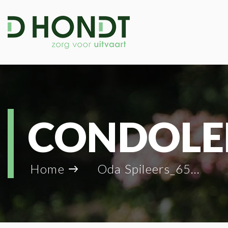
CONDOLE
Home
Oda Spileers_6521