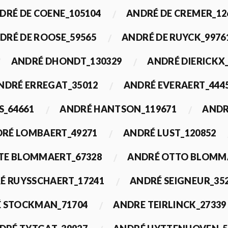
DRÉ DE COENE_105104
ANDRÉ DE CREMER_12
DRÉ DE ROOSE_59565
ANDRÉ DE RUYCK_9976
ANDRÉ DHONDT_130329
ANDRÉ DIERICKX
NDRÉ ERREGAT_35012
ANDRÉ EVERAERT_444
S_64661
ANDRÉ HANTSON_119671
ANDR
RÉ LOMBAERT_49271
ANDRÉ LUST_120852
TE BLOMMAERT_67328
ANDRÉ OTTO BLOMMA
É RUYSSCHAERT_17241
ANDRÉ SEIGNEUR_35
 STOCKMAN_71704
ANDRE TEIRLINCK_27339