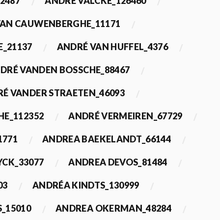
2487
ANDRÉ VALCKE_126460
VAN CAUWENBERGHE_11171
E_21137
ANDRÉ VAN HUFFEL_4376
DRÉ VANDEN BOSSCHE_88467
É VANDER STRAETEN_46093
HE_112352
ANDRÉ VERMEIREN_67729
1771
ANDREA BAEKELANDT_66144
YCK_33077
ANDREA DEVOS_81484
03
ANDRÉA KINDTS_130999
_15010
ANDREA OKERMAN_48284