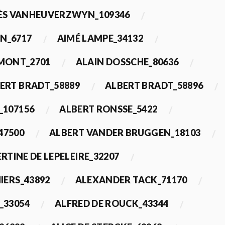
ÈS VANHEUVERZWYN_109346
N_6717
AIMÉ LAMPE_34132
IMONT_2701
ALAIN DOSSCHE_80636
ERT BRADT_58889
ALBERT BRADT_58896
_107156
ALBERT RONSSE_5422
47500
ALBERT VANDER BRUGGEN_18103
RTINE DE LEPELEIRE_32207
IERS_43892
ALEXANDER TACK_71170
_33054
ALFRED DE ROUCK_43344