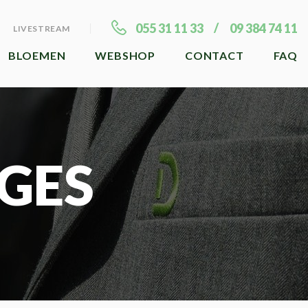
055 31 11 33
09 384 74 11
LIVESTREAM
BLOEMEN
WEBSHOP
CONTACT
FAQ
GES