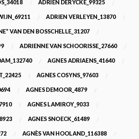
OS_34018
ADRIEN DERYCKE_99325
WIJN_69211
ADRIEN VERLEYEN_13870
NE” VAN DEN BOSSCHELLE_31207
99
ADRIENNE VAN SCHOORISSE_27660
DAM_132740
AGNES ADRIAENS_41640
T_22425
AGNES COSYNS_97603
0694
AGNES DEMOOR_4879
7910
AGNES LAMIROY_9033
8923
AGNES SNOECK_61489
272
AGNÈS VAN HOOLAND_116388