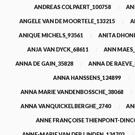
ANDREAS COLPAERT_100758
AN
ANGELE VAN DE MOORTELE_133215
A
ANIQUE MICHELS_93561
ANITA DHON
ANJA VAN DYCK_68611
ANN MAES_
ANNA DE GAIN_35828
ANNA DE RAEVE_
ANNA HANSSENS_124899
ANNA MARIE VANDENBOSSCHE_38068
ANNA VANQUICKELBERGHE_2740
AN
ANNE FRANÇOISE THIENPONT-DINC
ANNE-MARIE VAN DER LINDEN_124702