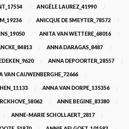
T_17554
ANGÈLE LAUREZ_41990
M_19236
ANICQUE DE SMEYTER_78572
ENS_19050
ANITA VAN WETTERE_68016
NCKE_84813
ANNA DARAGAS_8487
EDEKEN_9620
ANNA DEPOORTER_28557
A VAN CAUWENBERGHE_72666
HEN_11133
ANNA VAN DORPE_135356
ERCKHOVE_58062
ANNE BEGINE_83380
ANNE-MARIE SCHOLLAERT_2817
ROOTE_51870
ANNIE AELGOET_101583