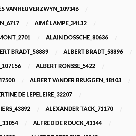
ÈS VANHEUVERZWYN_109346
N_6717
AIMÉ LAMPE_34132
IMONT_2701
ALAIN DOSSCHE_80636
ERT BRADT_58889
ALBERT BRADT_58896
_107156
ALBERT RONSSE_5422
47500
ALBERT VANDER BRUGGEN_18103
RTINE DE LEPELEIRE_32207
IERS_43892
ALEXANDER TACK_71170
_33054
ALFRED DE ROUCK_43344