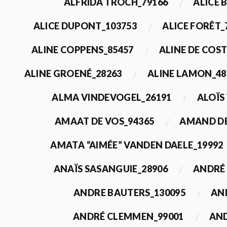
ALFRIDA TROCH_79166
ALICE 
ALICE DUPONT_103753
ALICE FORÊT_
ALINE COPPENS_85457
ALINE DE COST
ALINE GROENÉ_28263
ALINE LAMON_48
ALMA VINDEVOGEL_26191
ALOÏS
AMAAT DE VOS_94365
AMAND DE
AMATA “AIMÉE” VANDEN DAELE_19992
ANAÏS SASANGUIE_28906
ANDRÉ 
ANDRE BAUTERS_130095
AN
ANDRÉ CLEMMEN_99001
AND