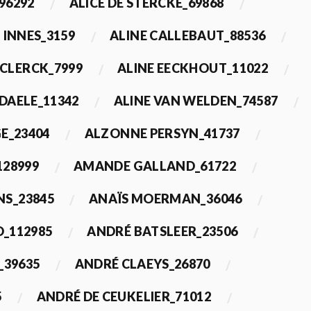
96292
ALICE DE STERCKE_69868
 INNES_3159
ALINE CALLEBAUT_88536
ECLERCK_7999
ALINE EECKHOUT_11022
 DAELE_11342
ALINE VAN WELDEN_74587
E_23404
ALZONNE PERSYN_41737
28999
AMANDE GALLAND_61722
S_23845
ANAÏS MOERMAN_36046
_112985
ANDRÉ BATSLEER_23506
_39635
ANDRÉ CLAEYS_26870
5
ANDRÉ DE CEUKELIER_71012