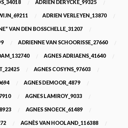
OS_34018
ADRIEN DERYCKE_99325
WIJN_69211
ADRIEN VERLEYEN_13870
NE” VAN DEN BOSSCHELLE_31207
99
ADRIENNE VAN SCHOORISSE_27660
DAM_132740
AGNES ADRIAENS_41640
T_22425
AGNES COSYNS_97603
0694
AGNES DEMOOR_4879
7910
AGNES LAMIROY_9033
8923
AGNES SNOECK_61489
272
AGNÈS VAN HOOLAND_116388