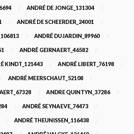
6694
ANDRÉ DE JONGE_131304
1
ANDRÉ DE SCHEERDER_24001
_106813
ANDRÉ DUJARDIN_89960
51
ANDRÉ GEIRNAERT_46582
É KINDT_121443
ANDRÉ LIBERT_76198
ANDRÉ MEERSCHAUT_52108
ERT_67328
ANDRE QUINTYN_37286
284
ANDRÉ SEYNAEVE_74473
ANDRÉ THEUNISSEN_116438