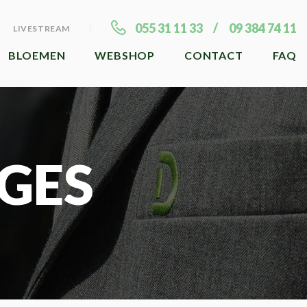
055 31 11 33
09 384 74 11
LIVESTREAM
BLOEMEN
WEBSHOP
CONTACT
FAQ
GES