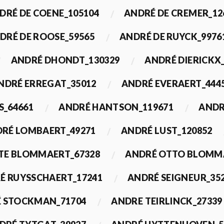
DRÉ DE COENE_105104
ANDRÉ DE CREMER_12
DRÉ DE ROOSE_59565
ANDRÉ DE RUYCK_9976
ANDRÉ DHONDT_130329
ANDRÉ DIERICKX
NDRÉ ERREGAT_35012
ANDRÉ EVERAERT_444
S_64661
ANDRÉ HANTSON_119671
ANDR
RÉ LOMBAERT_49271
ANDRÉ LUST_120852
TE BLOMMAERT_67328
ANDRÉ OTTO BLOMMA
É RUYSSCHAERT_17241
ANDRÉ SEIGNEUR_35
 STOCKMAN_71704
ANDRE TEIRLINCK_27339