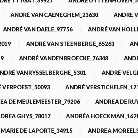
DRÉ TYTGAT_39927
ANDRÉ UYTTENHOVEN_5
ANDRÉ VAN CAENEGHEM_23630
ANDRE 
ANDRÉ VAN DAELE_97756
ANDRÉ VAN HOLL
2019
ANDRÉ VAN STEENBERGE_65263
AN
79
ANDRÉ VANDENBROECKE_76348
ANDR
NDRÉ VANRYSSELBERGHE_5301
ANDRÉ VELG
 VERPOEST_50093
ANDRÉ VERSTICHELEN_12
EA DE MEULEMEESTER_79206
ANDREA DE RU
DREA GHYS_78017
ANDRÉA HOECKMAN_162
MARIE DE LAPORTE_34915
ANDREA MOREELS