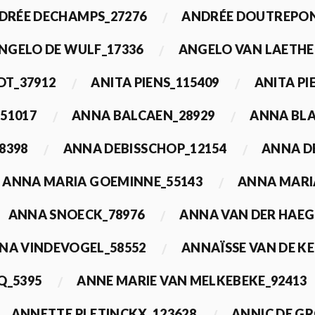
DRÉE DECHAMPS_27276
ANDRÉE DOUTREPON
NGELO DE WULF_17336
ANGELO VAN LAETHE
DT_37912
ANITA PIENS_115409
ANITA PI
51017
ANNA BALCAEN_28929
ANNA BLA
8398
ANNA DEBISSCHOP_12154
ANNA D
ANNA MARIA GOEMINNE_55143
ANNA MARI
ANNA SNOECK_78976
ANNA VAN DER HAEG
NA VINDEVOGEL_58552
ANNAÏSSE VAN DE K
Q_5395
ANNE MARIE VAN MELKEBEKE_92413
ANNETTE PLETINCKX_123628
ANNIC DE G