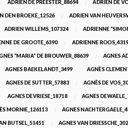
ADRIEN DE PREESTER_88694
ADRIEN DE V
N DEN BROEKE_12526
ADRIEN VAN HEUVERS
ADRIEN WILLEMS_107324
ADRIENNE “SIMO
ENNE DE GROOTE_6390
ADRIENNE ROOS_431
GNES “MARIA” DE BROUWER_88639
AGNES A
AGNES BAEKELANDT_3499
AGNÈS CLEMEN
AGNES DE SUTTER_57883
AGNÈS DE VOS_3
AGNES DEVRIESE_18718
AGNES DEWAELE_
ÈS MORNIE_126113
AGNES NACHTERGAELE_4
AN BUTSEL_51451
AGNES VAN DRIESSCHE_30