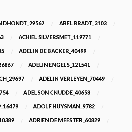
 DHONDT_29562
ABEL BRADT_3103
63
ACHIEL SILVERSMET_119771
35
ADELIN DE BACKER_40499
26867
ADELIN ENGELS_121541
CH_29697
ADELIN VERLEYEN_70449
754
ADELSON CNUDDE_40658
_16479
ADOLF HUYSMAN_9782
10389
ADRIEN DE MEESTER_60829