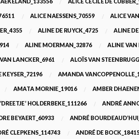
BAEKELAND_133556
ALICE CECILE DE CUBBER_
76511
ALICE NAESSENS_70559
ALICE VAN
ER_4355
ALINE DE RUYCK_4725
ALINE D
914
ALINE MOERMAN_32876
ALINE VAN
 VAN LANCKER_6961
ALOÏS VAN STEENBRUGG
 KEYSER_72196
AMANDA VANCOPPENOLLE_1
AMATA MORNIE_19016
AMBER DHAENEN
‘DREETJE’ HOLDERBEKE_111266
ANDRÉ ANNO
DRE BEYAERT_60933
ANDRÉ BOURDEAUD’HUI
RÉ CLEPKENS_114743
ANDRÉ DE BOCK_1841