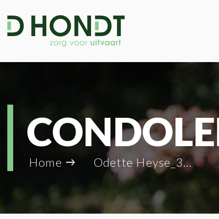
CONDOLE
Home
Odette Heyse_32865