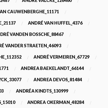
2487
ANDRÉ VALCKE_126460
VAN CAUWENBERGHE_11171
E_21137
ANDRÉ VAN HUFFEL_4376
DRÉ VANDEN BOSSCHE_88467
É VANDER STRAETEN_46093
HE_112352
ANDRÉ VERMEIREN_67729
1771
ANDREA BAEKELANDT_66144
YCK_33077
ANDREA DEVOS_81484
03
ANDRÉA KINDTS_130999
_15010
ANDREA OKERMAN_48284