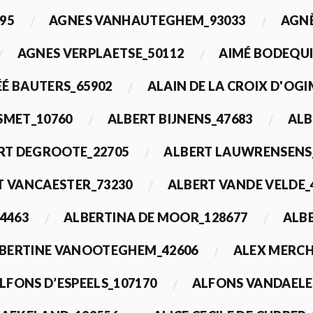
95
AGNES VANHAUTEGHEM_93033
AGN
AGNES VERPLAETSE_50112
AIMÉ BODEQUI
É BAUTERS_65902
ALAIN DE LA CROIX D'OG
 SMET_10760
ALBERT BIJNENS_47683
ALB
RT DEGROOTE_22705
ALBERT LAUWRENSENS
T VANCAESTER_73230
ALBERT VANDE VELDE_
4463
ALBERTINA DE MOOR_128677
ALBE
BERTINE VANOOTEGHEM_42606
ALEX MERCH
LFONS D’ESPEELS_107170
ALFONS VANDAELE