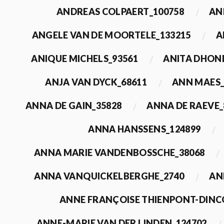
ANDREAS COLPAERT_100758
AN
ANGELE VAN DE MOORTELE_133215
A
ANIQUE MICHELS_93561
ANITA DHON
ANJA VAN DYCK_68611
ANN MAES_
ANNA DE GAIN_35828
ANNA DE RAEVE_
ANNA HANSSENS_124899
ANNA MARIE VANDENBOSSCHE_38068
ANNA VANQUICKELBERGHE_2740
AN
ANNE FRANÇOISE THIENPONT-DINC
ANNE-MARIE VAN DER LINDEN_124702