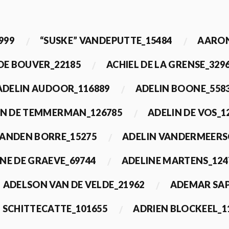
999
“SUSKE” VANDEPUTTE_15484
AARON
 DE BOUVER_22185
ACHIEL DE LA GRENSE_329
ADELIN AUDOOR_116889
ADELIN BOONE_558
IN DE TEMMERMAN_126785
ADELIN DE VOS_1
VANDEN BORRE_15275
ADELIN VANDERMEERS
NE DE GRAEVE_69744
ADELINE MARTENS_124
ADELSON VAN DE VELDE_21962
ADEMAR SAP
 SCHITTECATTE_101655
ADRIEN BLOCKEEL_1