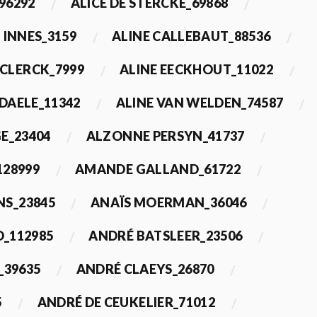
96292
ALICE DE STERCKE_69868
 INNES_3159
ALINE CALLEBAUT_88536
ECLERCK_7999
ALINE EECKHOUT_11022
 DAELE_11342
ALINE VAN WELDEN_74587
E_23404
ALZONNE PERSYN_41737
28999
AMANDE GALLAND_61722
S_23845
ANAÏS MOERMAN_36046
_112985
ANDRÉ BATSLEER_23506
_39635
ANDRÉ CLAEYS_26870
5
ANDRÉ DE CEUKELIER_71012