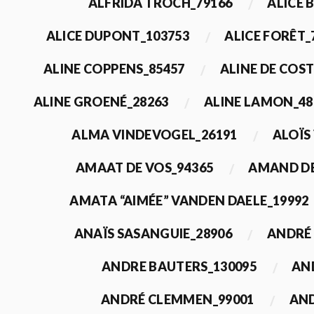
ALFRIDA TROCH_79166
ALICE 
ALICE DUPONT_103753
ALICE FORÊT_
ALINE COPPENS_85457
ALINE DE COST
ALINE GROENÉ_28263
ALINE LAMON_48
ALMA VINDEVOGEL_26191
ALOÏS
AMAAT DE VOS_94365
AMAND DE
AMATA “AIMÉE” VANDEN DAELE_19992
ANAÏS SASANGUIE_28906
ANDRÉ 
ANDRE BAUTERS_130095
AN
ANDRÉ CLEMMEN_99001
AND