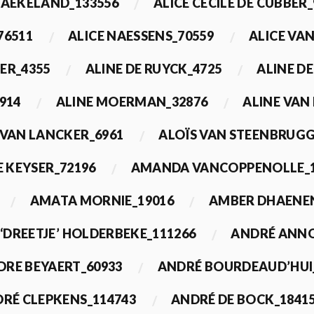
BAEKELAND_133556
ALICE CECILE DE CUBBER_
76511
ALICE NAESSENS_70559
ALICE VAN
ER_4355
ALINE DE RUYCK_4725
ALINE D
914
ALINE MOERMAN_32876
ALINE VAN
 VAN LANCKER_6961
ALOÏS VAN STEENBRUGG
 KEYSER_72196
AMANDA VANCOPPENOLLE_1
AMATA MORNIE_19016
AMBER DHAENEN
‘DREETJE’ HOLDERBEKE_111266
ANDRÉ ANNO
DRE BEYAERT_60933
ANDRÉ BOURDEAUD’HUI
RÉ CLEPKENS_114743
ANDRÉ DE BOCK_1841