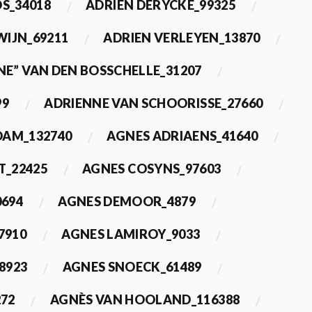
OS_34018
ADRIEN DERYCKE_99325
WIJN_69211
ADRIEN VERLEYEN_13870
NE” VAN DEN BOSSCHELLE_31207
99
ADRIENNE VAN SCHOORISSE_27660
DAM_132740
AGNES ADRIAENS_41640
T_22425
AGNES COSYNS_97603
0694
AGNES DEMOOR_4879
7910
AGNES LAMIROY_9033
8923
AGNES SNOECK_61489
272
AGNÈS VAN HOOLAND_116388