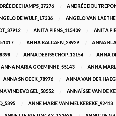
DRÉE DECHAMPS_27276
ANDRÉE DOUTREPON
NGELO DE WULF_17336
ANGELO VAN LAETHE
DT_37912
ANITA PIENS_115409
ANITA PI
51017
ANNA BALCAEN_28929
ANNA BLA
8398
ANNA DEBISSCHOP_12154
ANNA D
ANNA MARIA GOEMINNE_55143
ANNA MARI
ANNA SNOECK_78976
ANNA VAN DER HAEG
NA VINDEVOGEL_58552
ANNAÏSSE VAN DE K
Q_5395
ANNE MARIE VAN MELKEBEKE_92413
ANNETTE PLETINCKX_123628
ANNIC DE G