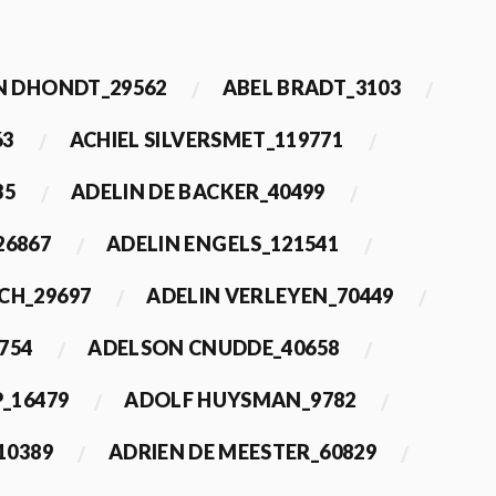
 DHONDT_29562
ABEL BRADT_3103
63
ACHIEL SILVERSMET_119771
35
ADELIN DE BACKER_40499
26867
ADELIN ENGELS_121541
CH_29697
ADELIN VERLEYEN_70449
754
ADELSON CNUDDE_40658
_16479
ADOLF HUYSMAN_9782
10389
ADRIEN DE MEESTER_60829