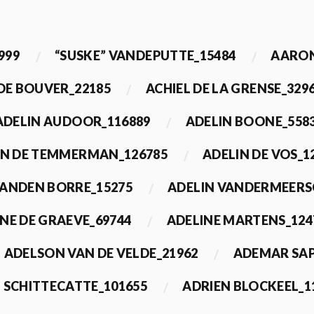
999
“SUSKE” VANDEPUTTE_15484
AARON
 DE BOUVER_22185
ACHIEL DE LA GRENSE_329
ADELIN AUDOOR_116889
ADELIN BOONE_558
IN DE TEMMERMAN_126785
ADELIN DE VOS_1
VANDEN BORRE_15275
ADELIN VANDERMEERS
NE DE GRAEVE_69744
ADELINE MARTENS_124
ADELSON VAN DE VELDE_21962
ADEMAR SAP
 SCHITTECATTE_101655
ADRIEN BLOCKEEL_1