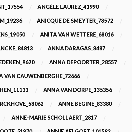
T_17554
ANGÈLE LAUREZ_41990
M_19236
ANICQUE DE SMEYTER_78572
ENS_19050
ANITA VAN WETTERE_68016
NCKE_84813
ANNA DARAGAS_8487
EDEKEN_9620
ANNA DEPOORTER_28557
A VAN CAUWENBERGHE_72666
HEN_11133
ANNA VAN DORPE_135356
ERCKHOVE_58062
ANNE BEGINE_83380
ANNE-MARIE SCHOLLAERT_2817
ROOTE_51870
ANNIE AELGOET_101583