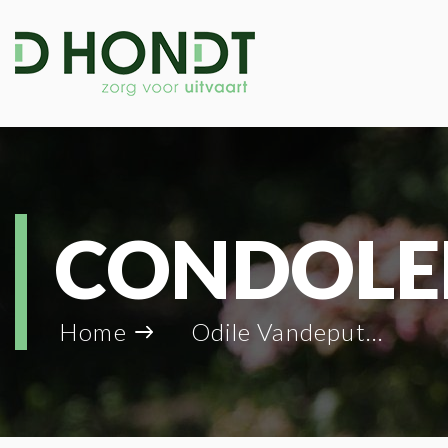
CONDOLE
Home
Odile Vandeputte_34477