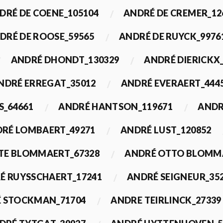
DRÉ DE COENE_105104
ANDRÉ DE CREMER_12
DRÉ DE ROOSE_59565
ANDRÉ DE RUYCK_9976
ANDRÉ DHONDT_130329
ANDRÉ DIERICKX
NDRÉ ERREGAT_35012
ANDRÉ EVERAERT_444
S_64661
ANDRÉ HANTSON_119671
ANDR
RÉ LOMBAERT_49271
ANDRÉ LUST_120852
TE BLOMMAERT_67328
ANDRÉ OTTO BLOMMA
É RUYSSCHAERT_17241
ANDRÉ SEIGNEUR_35
 STOCKMAN_71704
ANDRE TEIRLINCK_27339