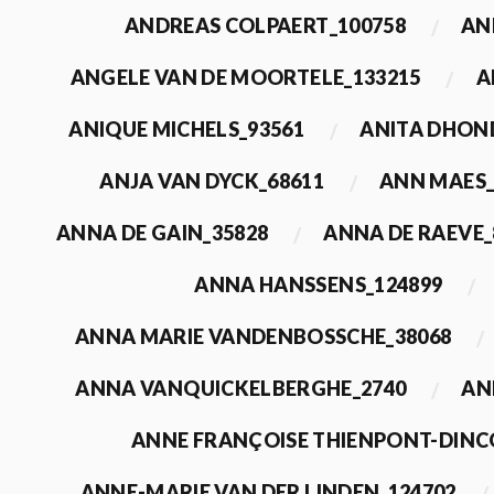
ANDREAS COLPAERT_100758
AN
ANGELE VAN DE MOORTELE_133215
A
ANIQUE MICHELS_93561
ANITA DHON
ANJA VAN DYCK_68611
ANN MAES_
ANNA DE GAIN_35828
ANNA DE RAEVE_
ANNA HANSSENS_124899
ANNA MARIE VANDENBOSSCHE_38068
ANNA VANQUICKELBERGHE_2740
AN
ANNE FRANÇOISE THIENPONT-DINC
ANNE-MARIE VAN DER LINDEN_124702