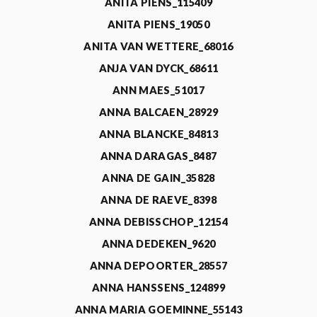
ANITA PIENS_115409
ANITA PIENS_19050
ANITA VAN WETTERE_68016
ANJA VAN DYCK_68611
ANN MAES_51017
ANNA BALCAEN_28929
ANNA BLANCKE_84813
ANNA DARAGAS_8487
ANNA DE GAIN_35828
ANNA DE RAEVE_8398
ANNA DEBISSCHOP_12154
ANNA DEDEKEN_9620
ANNA DEPOORTER_28557
ANNA HANSSENS_124899
ANNA MARIA GOEMINNE_55143