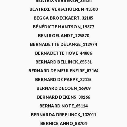
BEATRIX VERBEKEN_23424
BEATRIXE VERSCHUEREN_43500
BEGGA BROECKAERT_32185
BÉNÉDICTE HANTSON_19377
BENI ROELANDT_125870
BERNADETTE DELANGE_112974
BERNADETTE HOVE_44886
BERNARD BELLINCK_85531
BERNARD DE MEULENEIRE_87164
BERNARD DE PAEPE_22125
BERNARD DECOEN_16909
BERNARD DEKENS_30166
BERNARD NOTE_65114
BERNARDA DREELINCK_132011
BERNICE ANNO_88704