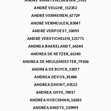
ANDRÉ VANRYSSELBERGHE_5301
ANDRÉ VELGHE_112352
ANDRÉ VERMEIREN_67729
ANDRÉ VERMEULEN_83047
ANDRÉ VERPOEST_50093
ANDRÉ VERSTICHELEN_121771
ANDREA BAEKELANDT_66144
ANDREA DE KEYZER_61240
ANDREA DE MEULEMEESTER_79206
ANDREA DE RUYCK_33077
ANDREA DEVOS_81484
ANDRÉA DHONT_43522
ANDREA GHYS_78017
ANDRÉA HOECKMAN_16203
ANDRÉA KINDTS_130999