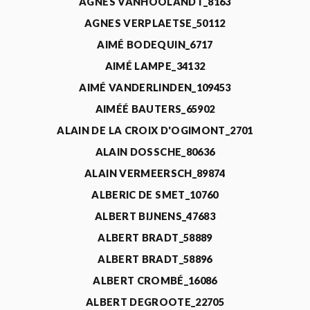
AGNÈS VANHOOLANDT_8163
AGNES VERPLAETSE_50112
AIMÉ BODEQUIN_6717
AIMÉ LAMPE_34132
AIMÉ VANDERLINDEN_109453
AIMÉÉ BAUTERS_65902
ALAIN DE LA CROIX D'OGIMONT_2701
ALAIN DOSSCHE_80636
ALAIN VERMEERSCH_89874
ALBERIC DE SMET_10760
ALBERT BIJNENS_47683
ALBERT BRADT_58889
ALBERT BRADT_58896
ALBERT CROMBÉ_16086
ALBERT DEGROOTE_22705