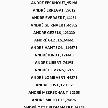
ANDRÉ EECKHOUT_95196
ANDRÉ ERREGAT_35012
ANDRÉ EVERAERT_44451
ANDRÉ GEIRNAERT_46582
ANDRÉ GEZELS_123330
ANDRÉ GEZELS_64661
ANDRÉ HANTSON_119671
ANDRÉ KINDT_121443
ANDRÉ LIBERT_76198
ANDRÉ LIEVYNS_8216
ANDRÉ LOMBAERT_49271
ANDRÉ LUST_120852
ANDRÉ MEERSCHAUT_52108
ANDRE MICLOTTE_65869
ANDRÉ OTTE BLOMMAERT_67328