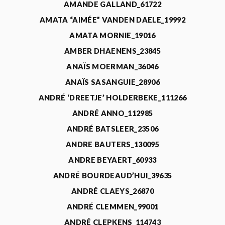
AMANDE GALLAND_61722
AMATA “AIMÉE” VANDEN DAELE_19992
AMATA MORNIE_19016
AMBER DHAENENS_23845
ANAÏS MOERMAN_36046
ANAÏS SASANGUIE_28906
ANDRÉ ‘DREETJE’ HOLDERBEKE_111266
ANDRÉ ANNO_112985
ANDRÉ BATSLEER_23506
ANDRE BAUTERS_130095
ANDRE BEYAERT_60933
ANDRÉ BOURDEAUD’HUI_39635
ANDRÉ CLAEYS_26870
ANDRÉ CLEMMEN_99001
ANDRÉ CLEPKENS_114743