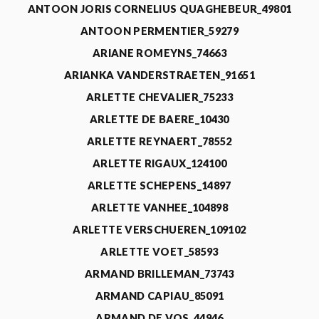
ANTOON JORIS CORNELIUS QUAGHEBEUR_49801
ANTOON PERMENTIER_59279
ARIANE ROMEYNS_74663
ARIANKA VANDERSTRAETEN_91651
ARLETTE CHEVALIER_75233
ARLETTE DE BAERE_10430
ARLETTE REYNAERT_78552
ARLETTE RIGAUX_124100
ARLETTE SCHEPENS_14897
ARLETTE VANHEE_104898
ARLETTE VERSCHUEREN_109102
ARLETTE VOET_58593
ARMAND BRILLEMAN_73743
ARMAND CAPIAU_85091
ARMAND DE VOS_44946