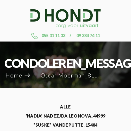
055 31 11 33
09 384 74 11
CONDOLEREN_MESSAG
Home
Oscar Moerman_81829
ALLE
‘NADIA’ NADEZJDA LEONOVA_44999
“SUSKE” VANDEPUTTE_15484