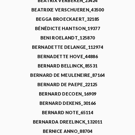
BEATRIX VERBEKEN_23424
BEATRIXE VERSCHUEREN_43500
BEGGA BROECKAERT_32185
BÉNÉDICTE HANTSON_19377
BENI ROELANDT_125870
BERNADETTE DELANGE_112974
BERNADETTE HOVE_44886
BERNARD BELLINCK_85531
BERNARD DE MEULENEIRE_87164
BERNARD DE PAEPE_22125
BERNARD DECOEN_16909
BERNARD DEKENS_30166
BERNARD NOTE_65114
BERNARDA DREELINCK_132011
BERNICE ANNO_88704