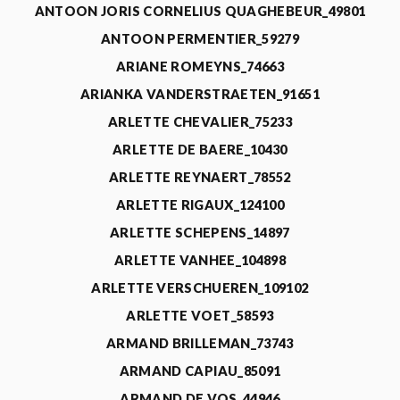
ANTOON JORIS CORNELIUS QUAGHEBEUR_49801
ANTOON PERMENTIER_59279
ARIANE ROMEYNS_74663
ARIANKA VANDERSTRAETEN_91651
ARLETTE CHEVALIER_75233
ARLETTE DE BAERE_10430
ARLETTE REYNAERT_78552
ARLETTE RIGAUX_124100
ARLETTE SCHEPENS_14897
ARLETTE VANHEE_104898
ARLETTE VERSCHUEREN_109102
ARLETTE VOET_58593
ARMAND BRILLEMAN_73743
ARMAND CAPIAU_85091
ARMAND DE VOS_44946