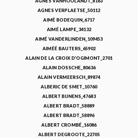
AGNÈS VANHOOLANDT_8163
AGNES VERPLAETSE_50112
AIMÉ BODEQUIN_6717
AIMÉ LAMPE_34132
AIMÉ VANDERLINDEN_109453
AIMÉÉ BAUTERS_65902
ALAIN DE LA CROIX D'OGIMONT_2701
ALAIN DOSSCHE_80636
ALAIN VERMEERSCH_89874
ALBERIC DE SMET_10760
ALBERT BIJNENS_47683
ALBERT BRADT_58889
ALBERT BRADT_58896
ALBERT CROMBÉ_16086
ALBERT DEGROOTE_22705