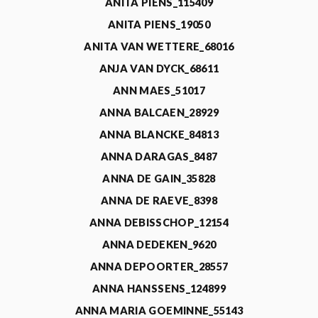
ANITA PIENS_115409
ANITA PIENS_19050
ANITA VAN WETTERE_68016
ANJA VAN DYCK_68611
ANN MAES_51017
ANNA BALCAEN_28929
ANNA BLANCKE_84813
ANNA DARAGAS_8487
ANNA DE GAIN_35828
ANNA DE RAEVE_8398
ANNA DEBISSCHOP_12154
ANNA DEDEKEN_9620
ANNA DEPOORTER_28557
ANNA HANSSENS_124899
ANNA MARIA GOEMINNE_55143