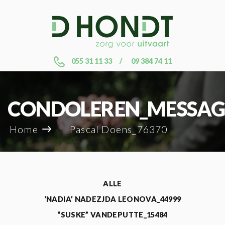
055 31 11 33
09 384 74 11
CONDOLEREN_MESSAG
Home
Pascal Doens_76370
ALLE
‘NADIA’ NADEZJDA LEONOVA_44999
“SUSKE” VANDEPUTTE_15484