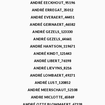
ANDRÉ EECKHOUT_95196
ANDRÉ ERREGAT_35012
ANDRÉ EVERAERT_44451
ANDRÉ GEIRNAERT_46582
ANDRÉ GEZELS_123330
ANDRÉ GEZELS_64661
ANDRÉ HANTSON_119671
ANDRÉ KINDT_121443
ANDRÉ LIBERT_76198
ANDRÉ LIEVYNS_8216
ANDRÉ LOMBAERT_49271
ANDRÉ LUST_120852
ANDRÉ MEERSCHAUT_52108
ANDRE MICLOTTE_65869
ANDRÉ OTTE BLOMMAERT_67328