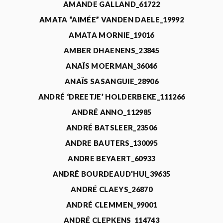
AMANDE GALLAND_61722
AMATA “AIMÉE” VANDEN DAELE_19992
AMATA MORNIE_19016
AMBER DHAENENS_23845
ANAÏS MOERMAN_36046
ANAÏS SASANGUIE_28906
ANDRÉ ‘DREETJE’ HOLDERBEKE_111266
ANDRÉ ANNO_112985
ANDRÉ BATSLEER_23506
ANDRE BAUTERS_130095
ANDRE BEYAERT_60933
ANDRÉ BOURDEAUD’HUI_39635
ANDRÉ CLAEYS_26870
ANDRÉ CLEMMEN_99001
ANDRÉ CLEPKENS_114743