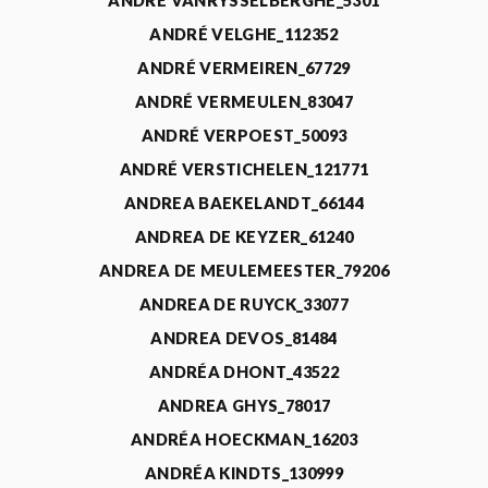
ANDRÉ VANRYSSELBERGHE_5301
ANDRÉ VELGHE_112352
ANDRÉ VERMEIREN_67729
ANDRÉ VERMEULEN_83047
ANDRÉ VERPOEST_50093
ANDRÉ VERSTICHELEN_121771
ANDREA BAEKELANDT_66144
ANDREA DE KEYZER_61240
ANDREA DE MEULEMEESTER_79206
ANDREA DE RUYCK_33077
ANDREA DEVOS_81484
ANDRÉA DHONT_43522
ANDREA GHYS_78017
ANDRÉA HOECKMAN_16203
ANDRÉA KINDTS_130999