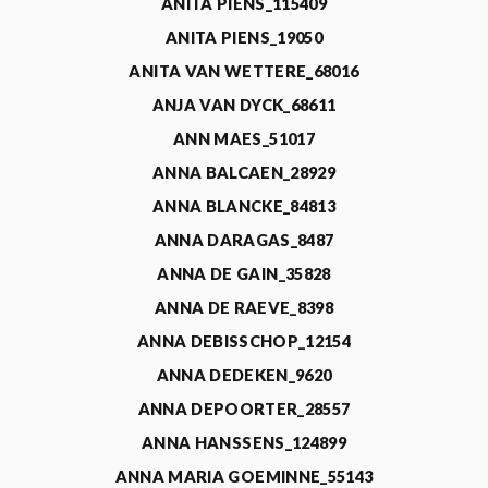
ANITA PIENS_115409
ANITA PIENS_19050
ANITA VAN WETTERE_68016
ANJA VAN DYCK_68611
ANN MAES_51017
ANNA BALCAEN_28929
ANNA BLANCKE_84813
ANNA DARAGAS_8487
ANNA DE GAIN_35828
ANNA DE RAEVE_8398
ANNA DEBISSCHOP_12154
ANNA DEDEKEN_9620
ANNA DEPOORTER_28557
ANNA HANSSENS_124899
ANNA MARIA GOEMINNE_55143