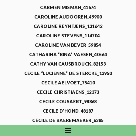
CARMEN MISMAN_41674
CAROLINE AUDOOREN_49900
CAROLINE REYNTJENS_131642
CAROLINE STEVENS_114704
CAROLINE VAN BEVER_59854
CATHARINA “RINA” VAESEN_40564
CATHY VAN CAUSBROUCK_82153
CECILE “LUCIENNE” DE STERCKE_13950
CECILE AELVOET_75410
CECILE CHRISTIAENS_12373
CECILE COUSAERT_98868
CECILE D’HOND_48187
CÉCILE DE BAEREMAEKER_6385
CECILE DE WAELE_4731