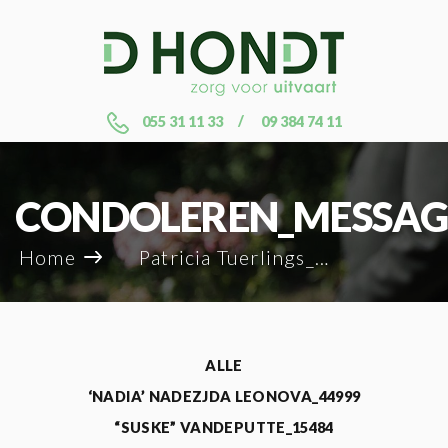
055 31 11 33
09 384 74 11
CONDOLEREN_MESSAG
Home
Patricia Tuerlings_109160
ALLE
‘NADIA’ NADEZJDA LEONOVA_44999
“SUSKE” VANDEPUTTE_15484