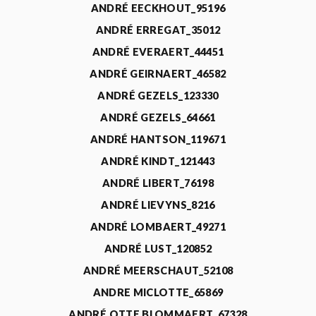
ANDRÉ EECKHOUT_95196
ANDRÉ ERREGAT_35012
ANDRÉ EVERAERT_44451
ANDRÉ GEIRNAERT_46582
ANDRÉ GEZELS_123330
ANDRÉ GEZELS_64661
ANDRÉ HANTSON_119671
ANDRÉ KINDT_121443
ANDRÉ LIBERT_76198
ANDRÉ LIEVYNS_8216
ANDRÉ LOMBAERT_49271
ANDRÉ LUST_120852
ANDRÉ MEERSCHAUT_52108
ANDRE MICLOTTE_65869
ANDRÉ OTTE BLOMMAERT_67328