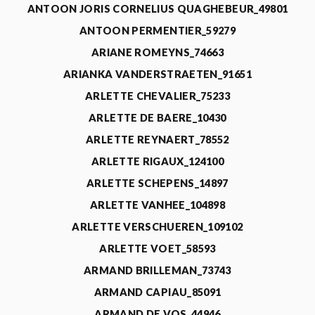
ANTOON JORIS CORNELIUS QUAGHEBEUR_49801
ANTOON PERMENTIER_59279
ARIANE ROMEYNS_74663
ARIANKA VANDERSTRAETEN_91651
ARLETTE CHEVALIER_75233
ARLETTE DE BAERE_10430
ARLETTE REYNAERT_78552
ARLETTE RIGAUX_124100
ARLETTE SCHEPENS_14897
ARLETTE VANHEE_104898
ARLETTE VERSCHUEREN_109102
ARLETTE VOET_58593
ARMAND BRILLEMAN_73743
ARMAND CAPIAU_85091
ARMAND DE VOS_44946