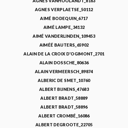
AGNÈS VANHOOLANDT_8163
AGNES VERPLAETSE_50112
AIMÉ BODEQUIN_6717
AIMÉ LAMPE_34132
AIMÉ VANDERLINDEN_109453
AIMÉÉ BAUTERS_65902
ALAIN DE LA CROIX D'OGIMONT_2701
ALAIN DOSSCHE_80636
ALAIN VERMEERSCH_89874
ALBERIC DE SMET_10760
ALBERT BIJNENS_47683
ALBERT BRADT_58889
ALBERT BRADT_58896
ALBERT CROMBÉ_16086
ALBERT DEGROOTE_22705