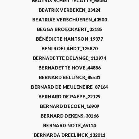
BEATRIX SCHIETTECATTE_68063
BEATRIX VERBEKEN_23424
BEATRIXE VERSCHUEREN_43500
BEGGA BROECKAERT_32185
BÉNÉDICTE HANTSON_19377
BENI ROELANDT_125870
BERNADETTE DELANGE_112974
BERNADETTE HOVE_44886
BERNARD BELLINCK_85531
BERNARD DE MEULENEIRE_87164
BERNARD DE PAEPE_22125
BERNARD DECOEN_16909
BERNARD DEKENS_30166
BERNARD NOTE_65114
BERNARDA DREELINCK_132011