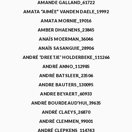
AMANDE GALLAND_61722
AMATA “AIMÉE” VANDEN DAELE_19992
AMATA MORNIE_19016
AMBER DHAENENS_23845
ANAÏS MOERMAN_36046
ANAÏS SASANGUIE_28906
ANDRÉ ‘DREETJE’ HOLDERBEKE_111266
ANDRÉ ANNO_112985
ANDRÉ BATSLEER_23506
ANDRE BAUTERS_130095
ANDRE BEYAERT_60933
ANDRÉ BOURDEAUD’HUI_39635
ANDRÉ CLAEYS_26870
ANDRÉ CLEMMEN_99001
ANDRÉ CLEPKENS_114743