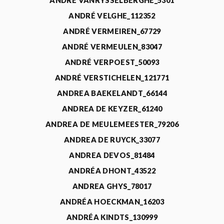
ANDRÉ VANRYSSELBERGHE_5301
ANDRÉ VELGHE_112352
ANDRÉ VERMEIREN_67729
ANDRÉ VERMEULEN_83047
ANDRÉ VERPOEST_50093
ANDRÉ VERSTICHELEN_121771
ANDREA BAEKELANDT_66144
ANDREA DE KEYZER_61240
ANDREA DE MEULEMEESTER_79206
ANDREA DE RUYCK_33077
ANDREA DEVOS_81484
ANDRÉA DHONT_43522
ANDREA GHYS_78017
ANDRÉA HOECKMAN_16203
ANDRÉA KINDTS_130999