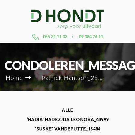
055 31 11 33
09 384 74 11
CONDOLEREN_MESSAG
Home
Patrick Hantson_2682
ALLE
‘NADIA’ NADEZJDA LEONOVA_44999
“SUSKE” VANDEPUTTE_15484