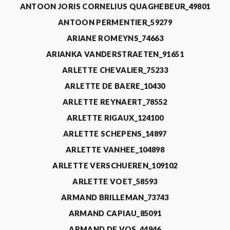
ANTOON JORIS CORNELIUS QUAGHEBEUR_49801
ANTOON PERMENTIER_59279
ARIANE ROMEYNS_74663
ARIANKA VANDERSTRAETEN_91651
ARLETTE CHEVALIER_75233
ARLETTE DE BAERE_10430
ARLETTE REYNAERT_78552
ARLETTE RIGAUX_124100
ARLETTE SCHEPENS_14897
ARLETTE VANHEE_104898
ARLETTE VERSCHUEREN_109102
ARLETTE VOET_58593
ARMAND BRILLEMAN_73743
ARMAND CAPIAU_85091
ARMAND DE VOS_44946