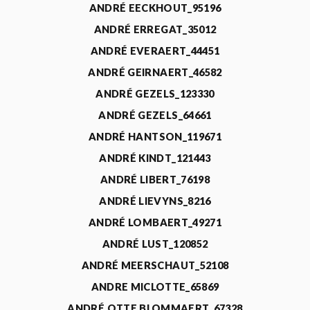
ANDRÉ EECKHOUT_95196
ANDRÉ ERREGAT_35012
ANDRÉ EVERAERT_44451
ANDRÉ GEIRNAERT_46582
ANDRÉ GEZELS_123330
ANDRÉ GEZELS_64661
ANDRÉ HANTSON_119671
ANDRÉ KINDT_121443
ANDRÉ LIBERT_76198
ANDRÉ LIEVYNS_8216
ANDRÉ LOMBAERT_49271
ANDRÉ LUST_120852
ANDRÉ MEERSCHAUT_52108
ANDRE MICLOTTE_65869
ANDRÉ OTTE BLOMMAERT_67328