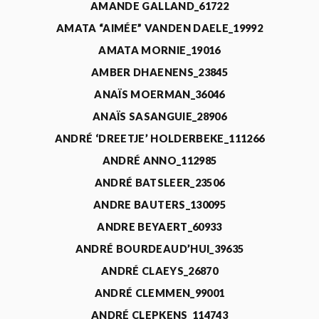
AMANDE GALLAND_61722
AMATA “AIMÉE” VANDEN DAELE_19992
AMATA MORNIE_19016
AMBER DHAENENS_23845
ANAÏS MOERMAN_36046
ANAÏS SASANGUIE_28906
ANDRÉ ‘DREETJE’ HOLDERBEKE_111266
ANDRÉ ANNO_112985
ANDRÉ BATSLEER_23506
ANDRE BAUTERS_130095
ANDRE BEYAERT_60933
ANDRÉ BOURDEAUD’HUI_39635
ANDRÉ CLAEYS_26870
ANDRÉ CLEMMEN_99001
ANDRÉ CLEPKENS_114743