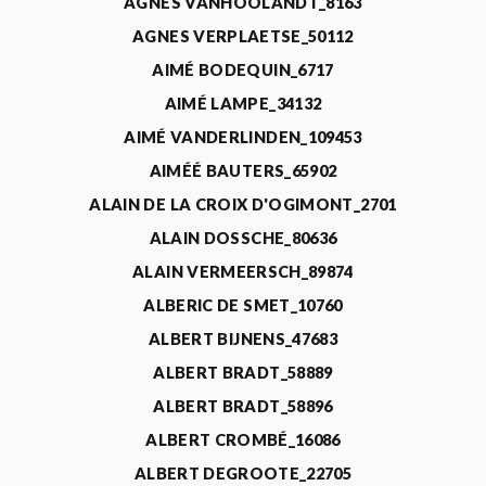
AGNÈS VANHOOLANDT_8163
AGNES VERPLAETSE_50112
AIMÉ BODEQUIN_6717
AIMÉ LAMPE_34132
AIMÉ VANDERLINDEN_109453
AIMÉÉ BAUTERS_65902
ALAIN DE LA CROIX D'OGIMONT_2701
ALAIN DOSSCHE_80636
ALAIN VERMEERSCH_89874
ALBERIC DE SMET_10760
ALBERT BIJNENS_47683
ALBERT BRADT_58889
ALBERT BRADT_58896
ALBERT CROMBÉ_16086
ALBERT DEGROOTE_22705