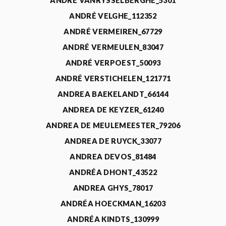
ANDRÉ VANRYSSELBERGHE_5301
ANDRÉ VELGHE_112352
ANDRÉ VERMEIREN_67729
ANDRÉ VERMEULEN_83047
ANDRÉ VERPOEST_50093
ANDRÉ VERSTICHELEN_121771
ANDREA BAEKELANDT_66144
ANDREA DE KEYZER_61240
ANDREA DE MEULEMEESTER_79206
ANDREA DE RUYCK_33077
ANDREA DEVOS_81484
ANDRÉA DHONT_43522
ANDREA GHYS_78017
ANDRÉA HOECKMAN_16203
ANDRÉA KINDTS_130999