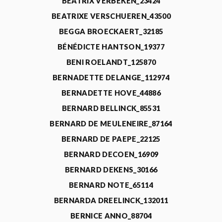
BEATRIX VERBEKEN_23424
BEATRIXE VERSCHUEREN_43500
BEGGA BROECKAERT_32185
BÉNÉDICTE HANTSON_19377
BENI ROELANDT_125870
BERNADETTE DELANGE_112974
BERNADETTE HOVE_44886
BERNARD BELLINCK_85531
BERNARD DE MEULENEIRE_87164
BERNARD DE PAEPE_22125
BERNARD DECOEN_16909
BERNARD DEKENS_30166
BERNARD NOTE_65114
BERNARDA DREELINCK_132011
BERNICE ANNO_88704