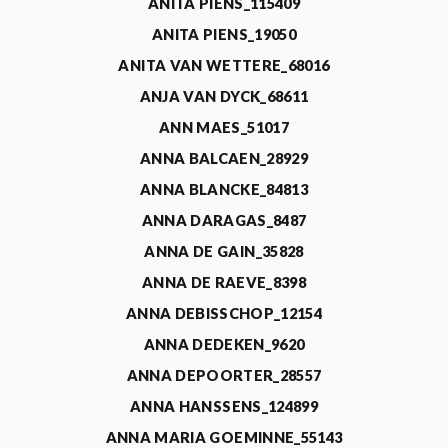
ANITA PIENS_115409
ANITA PIENS_19050
ANITA VAN WETTERE_68016
ANJA VAN DYCK_68611
ANN MAES_51017
ANNA BALCAEN_28929
ANNA BLANCKE_84813
ANNA DARAGAS_8487
ANNA DE GAIN_35828
ANNA DE RAEVE_8398
ANNA DEBISSCHOP_12154
ANNA DEDEKEN_9620
ANNA DEPOORTER_28557
ANNA HANSSENS_124899
ANNA MARIA GOEMINNE_55143