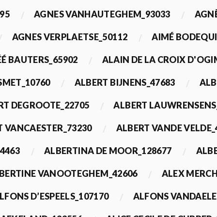
95
AGNES VANHAUTEGHEM_93033
AGN
AGNES VERPLAETSE_50112
AIMÉ BODEQUI
É BAUTERS_65902
ALAIN DE LA CROIX D'OG
 SMET_10760
ALBERT BIJNENS_47683
ALB
RT DEGROOTE_22705
ALBERT LAUWRENSENS
T VANCAESTER_73230
ALBERT VANDE VELDE_
4463
ALBERTINA DE MOOR_128677
ALBE
BERTINE VANOOTEGHEM_42606
ALEX MERCH
LFONS D’ESPEELS_107170
ALFONS VANDAELE