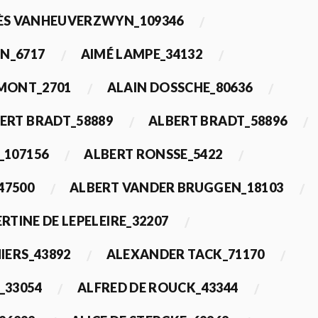
ÈS VANHEUVERZWYN_109346
N_6717
AIMÉ LAMPE_34132
IMONT_2701
ALAIN DOSSCHE_80636
ERT BRADT_58889
ALBERT BRADT_58896
_107156
ALBERT RONSSE_5422
47500
ALBERT VANDER BRUGGEN_18103
RTINE DE LEPELEIRE_32207
IERS_43892
ALEXANDER TACK_71170
_33054
ALFRED DE ROUCK_43344