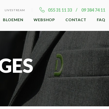
055 31 11 33
09 384 74 11
LIVESTREAM
BLOEMEN
WEBSHOP
CONTACT
FAQ
GES