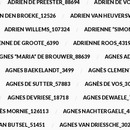
ADRIEN DE PREESTER_88694
ADRIEN DE V
N DEN BROEKE_12526
ADRIEN VAN HEUVERS
ADRIEN WILLEMS_107324
ADRIENNE “SIMO
ENNE DE GROOTE_6390
ADRIENNE ROOS_431
GNES “MARIA” DE BROUWER_88639
AGNES A
AGNES BAEKELANDT_3499
AGNÈS CLEMEN
AGNES DE SUTTER_57883
AGNÈS DE VOS_3
AGNES DEVRIESE_18718
AGNES DEWAELE_
ÈS MORNIE_126113
AGNES NACHTERGAELE_4
AN BUTSEL_51451
AGNES VAN DRIESSCHE_30