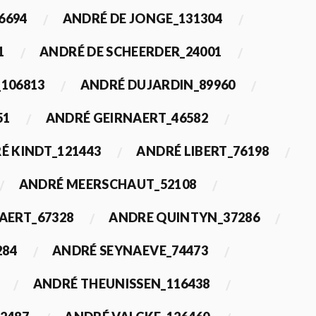
6694
ANDRÉ DE JONGE_131304
1
ANDRÉ DE SCHEERDER_24001
_106813
ANDRÉ DUJARDIN_89960
51
ANDRÉ GEIRNAERT_46582
É KINDT_121443
ANDRÉ LIBERT_76198
ANDRÉ MEERSCHAUT_52108
ERT_67328
ANDRE QUINTYN_37286
284
ANDRÉ SEYNAEVE_74473
ANDRÉ THEUNISSEN_116438