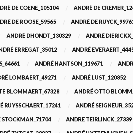
DRÉ DE COENE_105104
ANDRÉ DE CREMER_12
DRÉ DE ROOSE_59565
ANDRÉ DE RUYCK_9976
ANDRÉ DHONDT_130329
ANDRÉ DIERICKX
NDRÉ ERREGAT_35012
ANDRÉ EVERAERT_444
S_64661
ANDRÉ HANTSON_119671
ANDR
RÉ LOMBAERT_49271
ANDRÉ LUST_120852
TE BLOMMAERT_67328
ANDRÉ OTTO BLOMMA
É RUYSSCHAERT_17241
ANDRÉ SEIGNEUR_35
 STOCKMAN_71704
ANDRE TEIRLINCK_27339