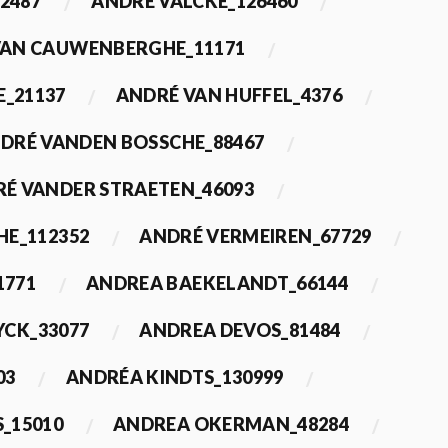
2487
ANDRÉ VALCKE_126460
VAN CAUWENBERGHE_11171
E_21137
ANDRÉ VAN HUFFEL_4376
DRÉ VANDEN BOSSCHE_88467
É VANDER STRAETEN_46093
HE_112352
ANDRÉ VERMEIREN_67729
1771
ANDREA BAEKELANDT_66144
YCK_33077
ANDREA DEVOS_81484
03
ANDRÉA KINDTS_130999
_15010
ANDREA OKERMAN_48284