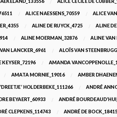
BAEKELAND_133556
ALICE CECILE DE CUBBER_
76511
ALICE NAESSENS_70559
ALICE VAN
ER_4355
ALINE DE RUYCK_4725
ALINE D
914
ALINE MOERMAN_32876
ALINE VAN
 VAN LANCKER_6961
ALOÏS VAN STEENBRUGG
 KEYSER_72196
AMANDA VANCOPPENOLLE_1
AMATA MORNIE_19016
AMBER DHAENEN
‘DREETJE’ HOLDERBEKE_111266
ANDRÉ ANNO
DRE BEYAERT_60933
ANDRÉ BOURDEAUD’HUI
RÉ CLEPKENS_114743
ANDRÉ DE BOCK_1841