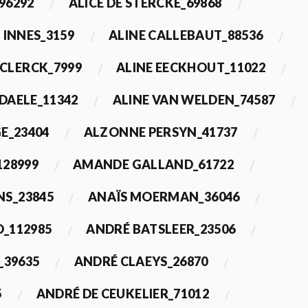
96292
ALICE DE STERCKE_69868
 INNES_3159
ALINE CALLEBAUT_88536
ECLERCK_7999
ALINE EECKHOUT_11022
 DAELE_11342
ALINE VAN WELDEN_74587
E_23404
ALZONNE PERSYN_41737
28999
AMANDE GALLAND_61722
S_23845
ANAÏS MOERMAN_36046
_112985
ANDRÉ BATSLEER_23506
_39635
ANDRÉ CLAEYS_26870
5
ANDRÉ DE CEUKELIER_71012