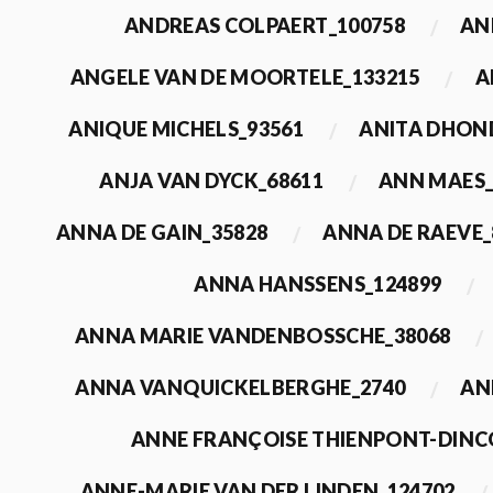
ANDREAS COLPAERT_100758
AN
ANGELE VAN DE MOORTELE_133215
A
ANIQUE MICHELS_93561
ANITA DHON
ANJA VAN DYCK_68611
ANN MAES_
ANNA DE GAIN_35828
ANNA DE RAEVE_
ANNA HANSSENS_124899
ANNA MARIE VANDENBOSSCHE_38068
ANNA VANQUICKELBERGHE_2740
AN
ANNE FRANÇOISE THIENPONT-DINC
ANNE-MARIE VAN DER LINDEN_124702