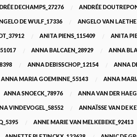
DRÉE DECHAMPS_27276
ANDRÉE DOUTREPON
NGELO DE WULF_17336
ANGELO VAN LAETHE
DT_37912
ANITA PIENS_115409
ANITA PI
51017
ANNA BALCAEN_28929
ANNA BLA
8398
ANNA DEBISSCHOP_12154
ANNA D
ANNA MARIA GOEMINNE_55143
ANNA MARI
ANNA SNOECK_78976
ANNA VAN DER HAEG
NA VINDEVOGEL_58552
ANNAÏSSE VAN DE K
Q_5395
ANNE MARIE VAN MELKEBEKE_92413
ANNETTE PLETINCKX_123628
ANNIC DE G