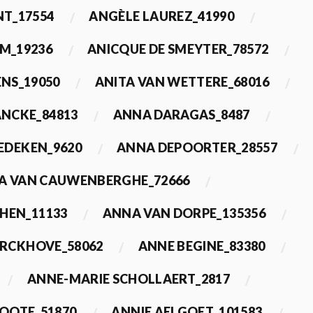
T_17554
ANGÈLE LAUREZ_41990
M_19236
ANICQUE DE SMEYTER_78572
ENS_19050
ANITA VAN WETTERE_68016
NCKE_84813
ANNA DARAGAS_8487
EDEKEN_9620
ANNA DEPOORTER_28557
A VAN CAUWENBERGHE_72666
HEN_11133
ANNA VAN DORPE_135356
ERCKHOVE_58062
ANNE BEGINE_83380
ANNE-MARIE SCHOLLAERT_2817
ROOTE_51870
ANNIE AELGOET_101583