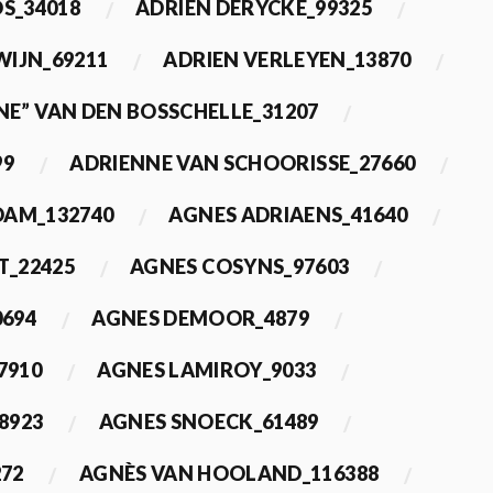
OS_34018
ADRIEN DERYCKE_99325
WIJN_69211
ADRIEN VERLEYEN_13870
NE” VAN DEN BOSSCHELLE_31207
99
ADRIENNE VAN SCHOORISSE_27660
DAM_132740
AGNES ADRIAENS_41640
T_22425
AGNES COSYNS_97603
0694
AGNES DEMOOR_4879
7910
AGNES LAMIROY_9033
8923
AGNES SNOECK_61489
272
AGNÈS VAN HOOLAND_116388