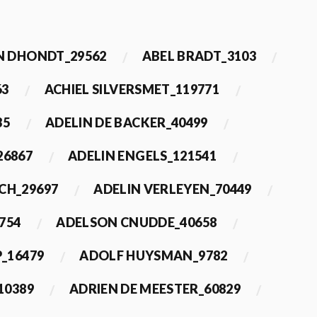
 DHONDT_29562
ABEL BRADT_3103
63
ACHIEL SILVERSMET_119771
35
ADELIN DE BACKER_40499
26867
ADELIN ENGELS_121541
CH_29697
ADELIN VERLEYEN_70449
754
ADELSON CNUDDE_40658
_16479
ADOLF HUYSMAN_9782
10389
ADRIEN DE MEESTER_60829