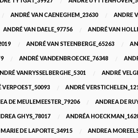
DRÉ TYTGAT_39927
ANDRÉ UYTTENHOVEN_5
ANDRÉ VAN CAENEGHEM_23630
ANDRE 
ANDRÉ VAN DAELE_97756
ANDRÉ VAN HOLL
2019
ANDRÉ VAN STEENBERGE_65263
AN
79
ANDRÉ VANDENBROECKE_76348
ANDR
NDRÉ VANRYSSELBERGHE_5301
ANDRÉ VELG
 VERPOEST_50093
ANDRÉ VERSTICHELEN_12
EA DE MEULEMEESTER_79206
ANDREA DE RU
DREA GHYS_78017
ANDRÉA HOECKMAN_162
MARIE DE LAPORTE_34915
ANDREA MOREELS