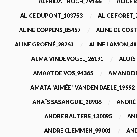
ALFRIDA TROCH_79166
ALICE 
ALICE DUPONT_103753
ALICE FORÊT_
ALINE COPPENS_85457
ALINE DE COST
ALINE GROENÉ_28263
ALINE LAMON_48
ALMA VINDEVOGEL_26191
ALOÏS
AMAAT DE VOS_94365
AMAND DE
AMATA “AIMÉE” VANDEN DAELE_19992
ANAÏS SASANGUIE_28906
ANDRÉ 
ANDRE BAUTERS_130095
AN
ANDRÉ CLEMMEN_99001
AND