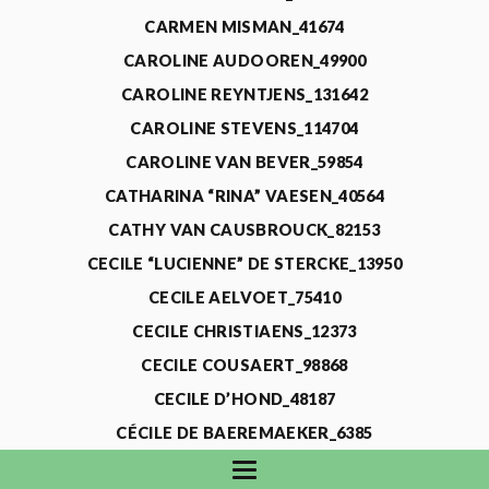
CARMEN MISMAN_41674
CAROLINE AUDOOREN_49900
CAROLINE REYNTJENS_131642
CAROLINE STEVENS_114704
CAROLINE VAN BEVER_59854
CATHARINA “RINA” VAESEN_40564
CATHY VAN CAUSBROUCK_82153
CECILE “LUCIENNE” DE STERCKE_13950
CECILE AELVOET_75410
CECILE CHRISTIAENS_12373
CECILE COUSAERT_98868
CECILE D’HOND_48187
CÉCILE DE BAEREMAEKER_6385
CECILE DE WAELE_4731