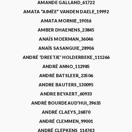
AMANDE GALLAND_61722
AMATA “AIMÉE” VANDEN DAELE_19992
AMATA MORNIE_19016
AMBER DHAENENS_23845
ANAÏS MOERMAN_36046
ANAÏS SASANGUIE_28906
ANDRÉ ‘DREETJE’ HOLDERBEKE_111266
ANDRÉ ANNO_112985
ANDRÉ BATSLEER_23506
ANDRE BAUTERS_130095
ANDRE BEYAERT_60933
ANDRÉ BOURDEAUD’HUI_39635
ANDRÉ CLAEYS_26870
ANDRÉ CLEMMEN_99001
ANDRÉ CLEPKENS_114743