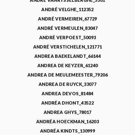
ANDRÉ VANRYSSELBERGHE_5301
ANDRÉ VELGHE_112352
ANDRÉ VERMEIREN_67729
ANDRÉ VERMEULEN_83047
ANDRÉ VERPOEST_50093
ANDRÉ VERSTICHELEN_121771
ANDREA BAEKELANDT_66144
ANDREA DE KEYZER_61240
ANDREA DE MEULEMEESTER_79206
ANDREA DE RUYCK_33077
ANDREA DEVOS_81484
ANDRÉA DHONT_43522
ANDREA GHYS_78017
ANDRÉA HOECKMAN_16203
ANDRÉA KINDTS_130999