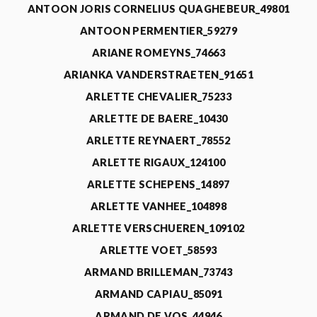
ANTOON JORIS CORNELIUS QUAGHEBEUR_49801
ANTOON PERMENTIER_59279
ARIANE ROMEYNS_74663
ARIANKA VANDERSTRAETEN_91651
ARLETTE CHEVALIER_75233
ARLETTE DE BAERE_10430
ARLETTE REYNAERT_78552
ARLETTE RIGAUX_124100
ARLETTE SCHEPENS_14897
ARLETTE VANHEE_104898
ARLETTE VERSCHUEREN_109102
ARLETTE VOET_58593
ARMAND BRILLEMAN_73743
ARMAND CAPIAU_85091
ARMAND DE VOS_44946