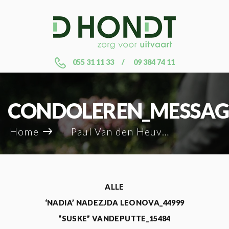
055 31 11 33
09 384 74 11
CONDOLEREN_MESSAG
Home
Paul Van den Heuvel_37304
ALLE
‘NADIA’ NADEZJDA LEONOVA_44999
“SUSKE” VANDEPUTTE_15484