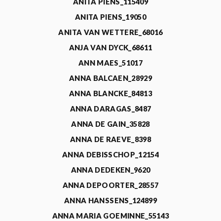
ANITA PIENS_115409
ANITA PIENS_19050
ANITA VAN WETTERE_68016
ANJA VAN DYCK_68611
ANN MAES_51017
ANNA BALCAEN_28929
ANNA BLANCKE_84813
ANNA DARAGAS_8487
ANNA DE GAIN_35828
ANNA DE RAEVE_8398
ANNA DEBISSCHOP_12154
ANNA DEDEKEN_9620
ANNA DEPOORTER_28557
ANNA HANSSENS_124899
ANNA MARIA GOEMINNE_55143