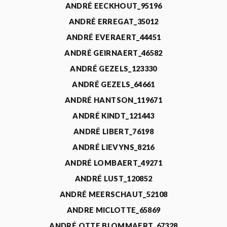
ANDRÉ EECKHOUT_95196
ANDRÉ ERREGAT_35012
ANDRÉ EVERAERT_44451
ANDRÉ GEIRNAERT_46582
ANDRÉ GEZELS_123330
ANDRÉ GEZELS_64661
ANDRÉ HANTSON_119671
ANDRÉ KINDT_121443
ANDRÉ LIBERT_76198
ANDRÉ LIEVYNS_8216
ANDRÉ LOMBAERT_49271
ANDRÉ LUST_120852
ANDRÉ MEERSCHAUT_52108
ANDRE MICLOTTE_65869
ANDRÉ OTTE BLOMMAERT_67328