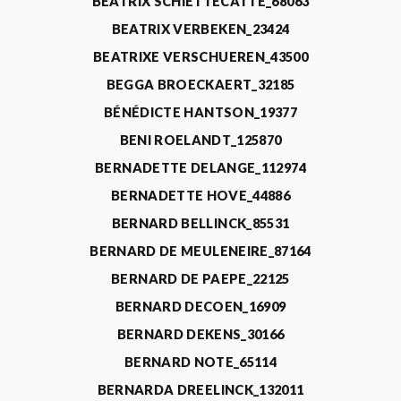
BEATRIX SCHIETTECATTE_68063
BEATRIX VERBEKEN_23424
BEATRIXE VERSCHUEREN_43500
BEGGA BROECKAERT_32185
BÉNÉDICTE HANTSON_19377
BENI ROELANDT_125870
BERNADETTE DELANGE_112974
BERNADETTE HOVE_44886
BERNARD BELLINCK_85531
BERNARD DE MEULENEIRE_87164
BERNARD DE PAEPE_22125
BERNARD DECOEN_16909
BERNARD DEKENS_30166
BERNARD NOTE_65114
BERNARDA DREELINCK_132011