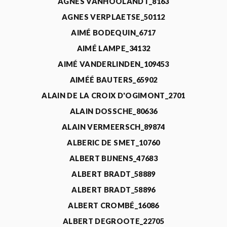
AGNÈS VANHOOLANDT_8163
AGNES VERPLAETSE_50112
AIMÉ BODEQUIN_6717
AIMÉ LAMPE_34132
AIMÉ VANDERLINDEN_109453
AIMÉÉ BAUTERS_65902
ALAIN DE LA CROIX D'OGIMONT_2701
ALAIN DOSSCHE_80636
ALAIN VERMEERSCH_89874
ALBERIC DE SMET_10760
ALBERT BIJNENS_47683
ALBERT BRADT_58889
ALBERT BRADT_58896
ALBERT CROMBÉ_16086
ALBERT DEGROOTE_22705