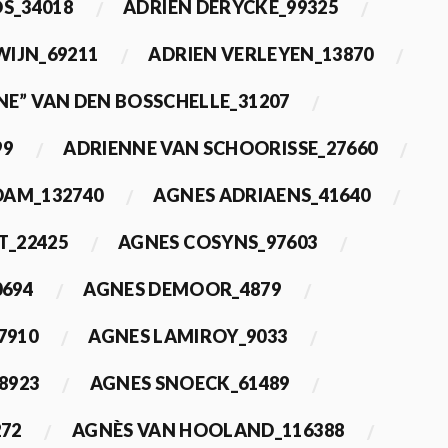
OS_34018
ADRIEN DERYCKE_99325
WIJN_69211
ADRIEN VERLEYEN_13870
NE” VAN DEN BOSSCHELLE_31207
99
ADRIENNE VAN SCHOORISSE_27660
DAM_132740
AGNES ADRIAENS_41640
T_22425
AGNES COSYNS_97603
0694
AGNES DEMOOR_4879
7910
AGNES LAMIROY_9033
8923
AGNES SNOECK_61489
272
AGNÈS VAN HOOLAND_116388