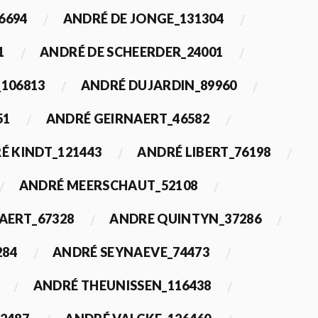
6694
ANDRÉ DE JONGE_131304
1
ANDRÉ DE SCHEERDER_24001
_106813
ANDRÉ DUJARDIN_89960
51
ANDRÉ GEIRNAERT_46582
É KINDT_121443
ANDRÉ LIBERT_76198
ANDRÉ MEERSCHAUT_52108
ERT_67328
ANDRE QUINTYN_37286
284
ANDRÉ SEYNAEVE_74473
ANDRÉ THEUNISSEN_116438