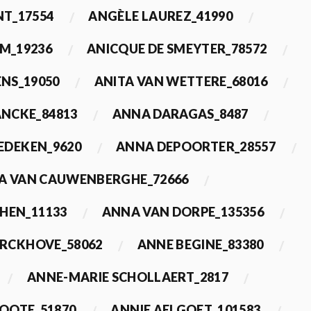
T_17554
ANGÈLE LAUREZ_41990
M_19236
ANICQUE DE SMEYTER_78572
ENS_19050
ANITA VAN WETTERE_68016
NCKE_84813
ANNA DARAGAS_8487
EDEKEN_9620
ANNA DEPOORTER_28557
A VAN CAUWENBERGHE_72666
HEN_11133
ANNA VAN DORPE_135356
ERCKHOVE_58062
ANNE BEGINE_83380
ANNE-MARIE SCHOLLAERT_2817
ROOTE_51870
ANNIE AELGOET_101583