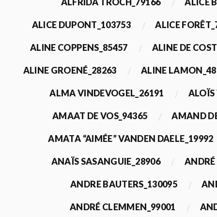
ALFRIDA TROCH_79166
ALICE 
ALICE DUPONT_103753
ALICE FORÊT_
ALINE COPPENS_85457
ALINE DE COST
ALINE GROENÉ_28263
ALINE LAMON_48
ALMA VINDEVOGEL_26191
ALOÏS
AMAAT DE VOS_94365
AMAND DE
AMATA “AIMÉE” VANDEN DAELE_19992
ANAÏS SASANGUIE_28906
ANDRÉ 
ANDRE BAUTERS_130095
AN
ANDRÉ CLEMMEN_99001
AND