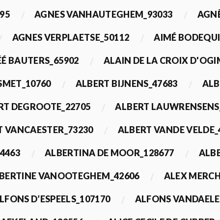
95
AGNES VANHAUTEGHEM_93033
AGN
AGNES VERPLAETSE_50112
AIMÉ BODEQUI
É BAUTERS_65902
ALAIN DE LA CROIX D'OG
 SMET_10760
ALBERT BIJNENS_47683
ALB
RT DEGROOTE_22705
ALBERT LAUWRENSENS
T VANCAESTER_73230
ALBERT VANDE VELDE_
4463
ALBERTINA DE MOOR_128677
ALBE
BERTINE VANOOTEGHEM_42606
ALEX MERCH
LFONS D’ESPEELS_107170
ALFONS VANDAELE