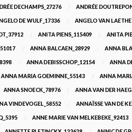
DRÉE DECHAMPS_27276
ANDRÉE DOUTREPON
NGELO DE WULF_17336
ANGELO VAN LAETHE
DT_37912
ANITA PIENS_115409
ANITA PI
51017
ANNA BALCAEN_28929
ANNA BLA
8398
ANNA DEBISSCHOP_12154
ANNA D
ANNA MARIA GOEMINNE_55143
ANNA MARI
ANNA SNOECK_78976
ANNA VAN DER HAEG
NA VINDEVOGEL_58552
ANNAÏSSE VAN DE K
Q_5395
ANNE MARIE VAN MELKEBEKE_92413
ANNETTE PLETINCKX_123628
ANNIC DE G