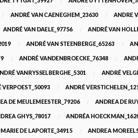
DRÉ TYTGAT_39927
ANDRÉ UYTTENHOVEN_5
ANDRÉ VAN CAENEGHEM_23630
ANDRE 
ANDRÉ VAN DAELE_97756
ANDRÉ VAN HOLL
2019
ANDRÉ VAN STEENBERGE_65263
AN
79
ANDRÉ VANDENBROECKE_76348
ANDR
NDRÉ VANRYSSELBERGHE_5301
ANDRÉ VELG
 VERPOEST_50093
ANDRÉ VERSTICHELEN_12
EA DE MEULEMEESTER_79206
ANDREA DE RU
DREA GHYS_78017
ANDRÉA HOECKMAN_162
MARIE DE LAPORTE_34915
ANDREA MOREELS