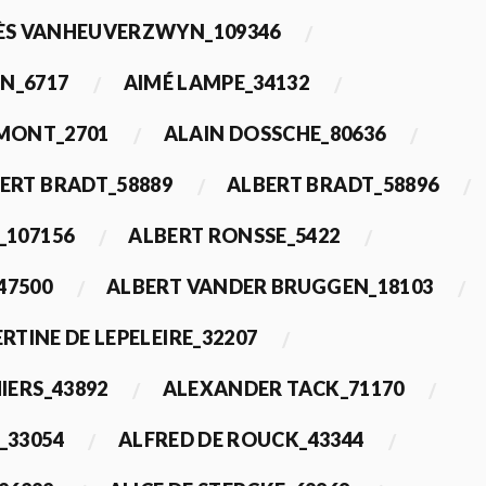
ÈS VANHEUVERZWYN_109346
N_6717
AIMÉ LAMPE_34132
IMONT_2701
ALAIN DOSSCHE_80636
ERT BRADT_58889
ALBERT BRADT_58896
_107156
ALBERT RONSSE_5422
47500
ALBERT VANDER BRUGGEN_18103
RTINE DE LEPELEIRE_32207
IERS_43892
ALEXANDER TACK_71170
_33054
ALFRED DE ROUCK_43344