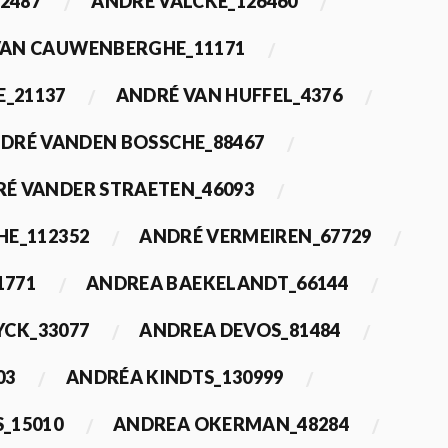
2487
ANDRÉ VALCKE_126460
VAN CAUWENBERGHE_11171
E_21137
ANDRÉ VAN HUFFEL_4376
DRÉ VANDEN BOSSCHE_88467
É VANDER STRAETEN_46093
HE_112352
ANDRÉ VERMEIREN_67729
1771
ANDREA BAEKELANDT_66144
YCK_33077
ANDREA DEVOS_81484
03
ANDRÉA KINDTS_130999
_15010
ANDREA OKERMAN_48284