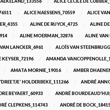
BAEKELAND_133556
ALICE CECILE DE CUBBER_
76511
ALICE NAESSENS_70559
ALICE VAN
ER_4355
ALINE DE RUYCK_4725
ALINE D
914
ALINE MOERMAN_32876
ALINE VAN
 VAN LANCKER_6961
ALOÏS VAN STEENBRUGG
 KEYSER_72196
AMANDA VANCOPPENOLLE_1
AMATA MORNIE_19016
AMBER DHAENEN
‘DREETJE’ HOLDERBEKE_111266
ANDRÉ ANNO
DRE BEYAERT_60933
ANDRÉ BOURDEAUD’HUI
RÉ CLEPKENS_114743
ANDRÉ DE BOCK_1841