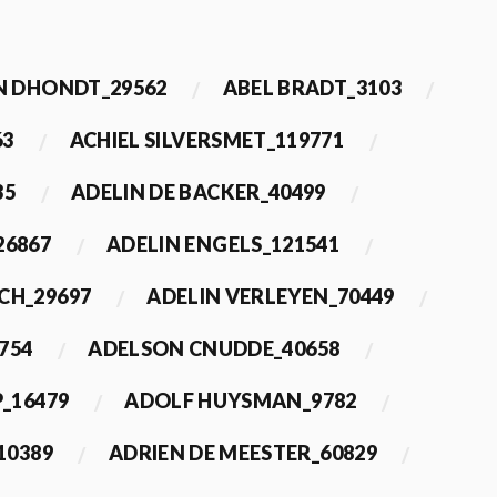
 DHONDT_29562
ABEL BRADT_3103
63
ACHIEL SILVERSMET_119771
35
ADELIN DE BACKER_40499
26867
ADELIN ENGELS_121541
CH_29697
ADELIN VERLEYEN_70449
754
ADELSON CNUDDE_40658
_16479
ADOLF HUYSMAN_9782
10389
ADRIEN DE MEESTER_60829