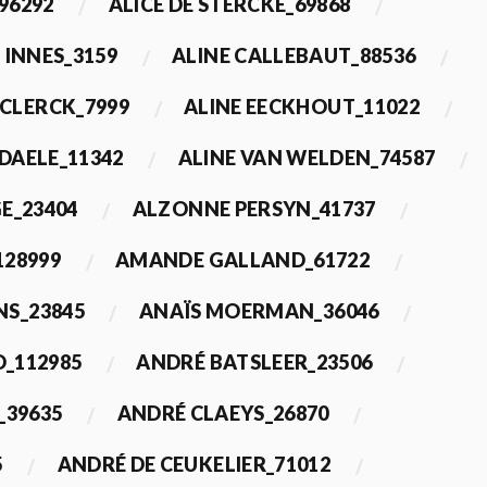
96292
ALICE DE STERCKE_69868
 INNES_3159
ALINE CALLEBAUT_88536
ECLERCK_7999
ALINE EECKHOUT_11022
 DAELE_11342
ALINE VAN WELDEN_74587
E_23404
ALZONNE PERSYN_41737
28999
AMANDE GALLAND_61722
S_23845
ANAÏS MOERMAN_36046
_112985
ANDRÉ BATSLEER_23506
_39635
ANDRÉ CLAEYS_26870
5
ANDRÉ DE CEUKELIER_71012