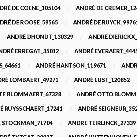
DRÉ DE COENE_105104
ANDRÉ DE CREMER_12
DRÉ DE ROOSE_59565
ANDRÉ DE RUYCK_9976
ANDRÉ DHONDT_130329
ANDRÉ DIERICKX
NDRÉ ERREGAT_35012
ANDRÉ EVERAERT_444
S_64661
ANDRÉ HANTSON_119671
ANDR
RÉ LOMBAERT_49271
ANDRÉ LUST_120852
TE BLOMMAERT_67328
ANDRÉ OTTO BLOMMA
É RUYSSCHAERT_17241
ANDRÉ SEIGNEUR_35
 STOCKMAN_71704
ANDRE TEIRLINCK_27339