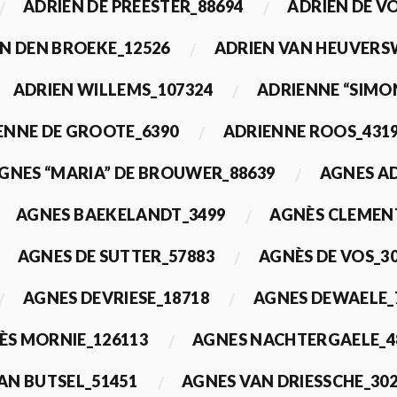
ADRIEN DE PREESTER_88694
ADRIEN DE V
N DEN BROEKE_12526
ADRIEN VAN HEUVERS
ADRIEN WILLEMS_107324
ADRIENNE “SIMO
ENNE DE GROOTE_6390
ADRIENNE ROOS_431
GNES “MARIA” DE BROUWER_88639
AGNES A
AGNES BAEKELANDT_3499
AGNÈS CLEMEN
AGNES DE SUTTER_57883
AGNÈS DE VOS_3
AGNES DEVRIESE_18718
AGNES DEWAELE_
ÈS MORNIE_126113
AGNES NACHTERGAELE_4
AN BUTSEL_51451
AGNES VAN DRIESSCHE_30