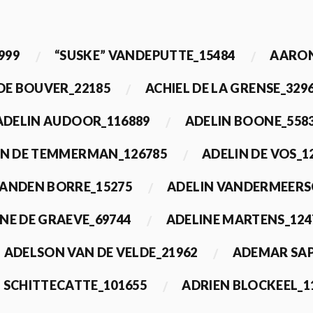
999
“SUSKE” VANDEPUTTE_15484
AARON
 DE BOUVER_22185
ACHIEL DE LA GRENSE_329
ADELIN AUDOOR_116889
ADELIN BOONE_558
IN DE TEMMERMAN_126785
ADELIN DE VOS_1
VANDEN BORRE_15275
ADELIN VANDERMEERS
NE DE GRAEVE_69744
ADELINE MARTENS_124
ADELSON VAN DE VELDE_21962
ADEMAR SAP
 SCHITTECATTE_101655
ADRIEN BLOCKEEL_1