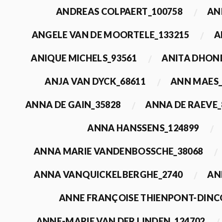
ANDREAS COLPAERT_100758
AN
ANGELE VAN DE MOORTELE_133215
A
ANIQUE MICHELS_93561
ANITA DHON
ANJA VAN DYCK_68611
ANN MAES_
ANNA DE GAIN_35828
ANNA DE RAEVE_
ANNA HANSSENS_124899
ANNA MARIE VANDENBOSSCHE_38068
ANNA VANQUICKELBERGHE_2740
AN
ANNE FRANÇOISE THIENPONT-DINC
ANNE-MARIE VAN DER LINDEN_124702