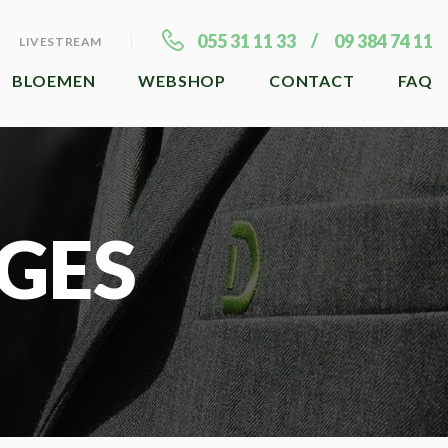
055 31 11 33
09 384 74 11
LIVESTREAM
BLOEMEN
WEBSHOP
CONTACT
FAQ
GES