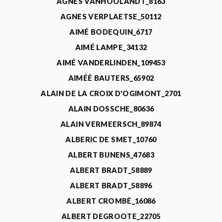
AGNÈS VANHOOLANDT_8163
AGNES VERPLAETSE_50112
AIMÉ BODEQUIN_6717
AIMÉ LAMPE_34132
AIMÉ VANDERLINDEN_109453
AIMÉÉ BAUTERS_65902
ALAIN DE LA CROIX D'OGIMONT_2701
ALAIN DOSSCHE_80636
ALAIN VERMEERSCH_89874
ALBERIC DE SMET_10760
ALBERT BIJNENS_47683
ALBERT BRADT_58889
ALBERT BRADT_58896
ALBERT CROMBÉ_16086
ALBERT DEGROOTE_22705