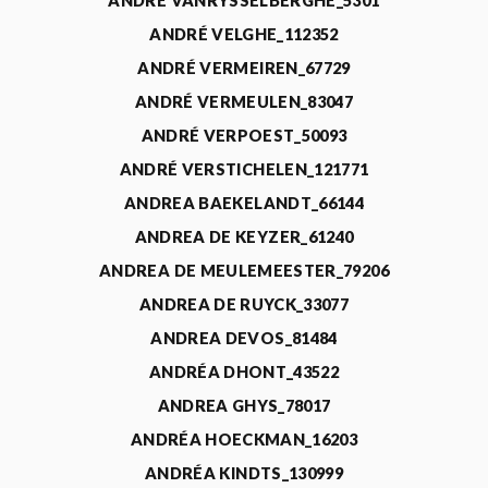
ANDRÉ VANRYSSELBERGHE_5301
ANDRÉ VELGHE_112352
ANDRÉ VERMEIREN_67729
ANDRÉ VERMEULEN_83047
ANDRÉ VERPOEST_50093
ANDRÉ VERSTICHELEN_121771
ANDREA BAEKELANDT_66144
ANDREA DE KEYZER_61240
ANDREA DE MEULEMEESTER_79206
ANDREA DE RUYCK_33077
ANDREA DEVOS_81484
ANDRÉA DHONT_43522
ANDREA GHYS_78017
ANDRÉA HOECKMAN_16203
ANDRÉA KINDTS_130999