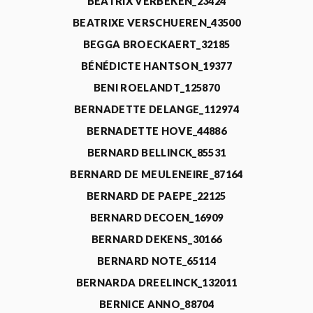
BEATRIX VERBEKEN_23424
BEATRIXE VERSCHUEREN_43500
BEGGA BROECKAERT_32185
BÉNÉDICTE HANTSON_19377
BENI ROELANDT_125870
BERNADETTE DELANGE_112974
BERNADETTE HOVE_44886
BERNARD BELLINCK_85531
BERNARD DE MEULENEIRE_87164
BERNARD DE PAEPE_22125
BERNARD DECOEN_16909
BERNARD DEKENS_30166
BERNARD NOTE_65114
BERNARDA DREELINCK_132011
BERNICE ANNO_88704