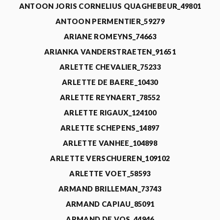
ANTOON JORIS CORNELIUS QUAGHEBEUR_49801
ANTOON PERMENTIER_59279
ARIANE ROMEYNS_74663
ARIANKA VANDERSTRAETEN_91651
ARLETTE CHEVALIER_75233
ARLETTE DE BAERE_10430
ARLETTE REYNAERT_78552
ARLETTE RIGAUX_124100
ARLETTE SCHEPENS_14897
ARLETTE VANHEE_104898
ARLETTE VERSCHUEREN_109102
ARLETTE VOET_58593
ARMAND BRILLEMAN_73743
ARMAND CAPIAU_85091
ARMAND DE VOS_44946