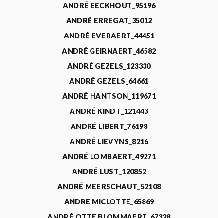
ANDRÉ EECKHOUT_95196
ANDRÉ ERREGAT_35012
ANDRÉ EVERAERT_44451
ANDRÉ GEIRNAERT_46582
ANDRÉ GEZELS_123330
ANDRÉ GEZELS_64661
ANDRÉ HANTSON_119671
ANDRÉ KINDT_121443
ANDRÉ LIBERT_76198
ANDRÉ LIEVYNS_8216
ANDRÉ LOMBAERT_49271
ANDRÉ LUST_120852
ANDRÉ MEERSCHAUT_52108
ANDRE MICLOTTE_65869
ANDRÉ OTTE BLOMMAERT_67328