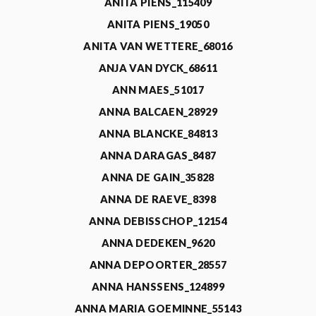
ANITA PIENS_115409
ANITA PIENS_19050
ANITA VAN WETTERE_68016
ANJA VAN DYCK_68611
ANN MAES_51017
ANNA BALCAEN_28929
ANNA BLANCKE_84813
ANNA DARAGAS_8487
ANNA DE GAIN_35828
ANNA DE RAEVE_8398
ANNA DEBISSCHOP_12154
ANNA DEDEKEN_9620
ANNA DEPOORTER_28557
ANNA HANSSENS_124899
ANNA MARIA GOEMINNE_55143