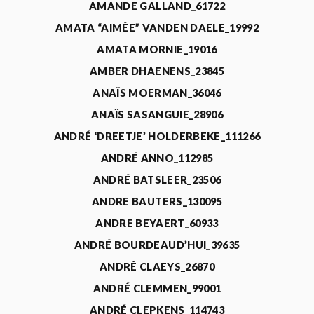
AMANDE GALLAND_61722
AMATA “AIMÉE” VANDEN DAELE_19992
AMATA MORNIE_19016
AMBER DHAENENS_23845
ANAÏS MOERMAN_36046
ANAÏS SASANGUIE_28906
ANDRÉ ‘DREETJE’ HOLDERBEKE_111266
ANDRÉ ANNO_112985
ANDRÉ BATSLEER_23506
ANDRE BAUTERS_130095
ANDRE BEYAERT_60933
ANDRÉ BOURDEAUD’HUI_39635
ANDRÉ CLAEYS_26870
ANDRÉ CLEMMEN_99001
ANDRÉ CLEPKENS_114743