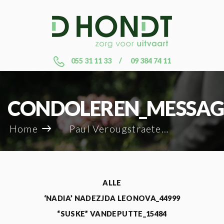
055 31 11 33
09 384 74 11
CONDOLEREN_MESSAG
Home
Paul Verougstraete_4945
ALLE
‘NADIA’ NADEZJDA LEONOVA_44999
“SUSKE” VANDEPUTTE_15484