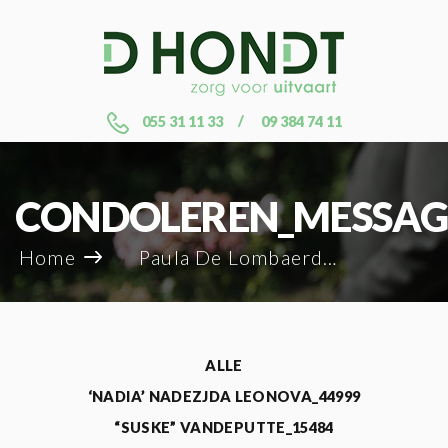
055 31 11 33
09 384 74 11
CONDOLEREN_MESSAG
Home
Paula De Lombaerde_27603
ALLE
‘NADIA’ NADEZJDA LEONOVA_44999
“SUSKE” VANDEPUTTE_15484