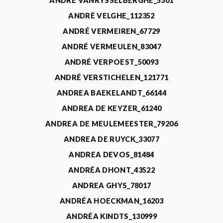
ANDRÉ VANRYSSELBERGHE_5301
ANDRÉ VELGHE_112352
ANDRÉ VERMEIREN_67729
ANDRÉ VERMEULEN_83047
ANDRÉ VERPOEST_50093
ANDRÉ VERSTICHELEN_121771
ANDREA BAEKELANDT_66144
ANDREA DE KEYZER_61240
ANDREA DE MEULEMEESTER_79206
ANDREA DE RUYCK_33077
ANDREA DEVOS_81484
ANDRÉA DHONT_43522
ANDREA GHYS_78017
ANDRÉA HOECKMAN_16203
ANDRÉA KINDTS_130999