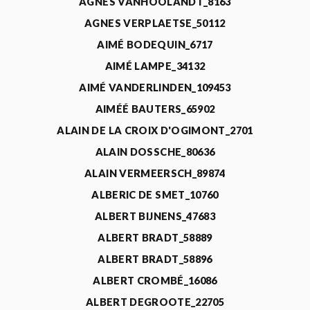
AGNÈS VANHOOLANDT_8163
AGNES VERPLAETSE_50112
AIMÉ BODEQUIN_6717
AIMÉ LAMPE_34132
AIMÉ VANDERLINDEN_109453
AIMÉÉ BAUTERS_65902
ALAIN DE LA CROIX D'OGIMONT_2701
ALAIN DOSSCHE_80636
ALAIN VERMEERSCH_89874
ALBERIC DE SMET_10760
ALBERT BIJNENS_47683
ALBERT BRADT_58889
ALBERT BRADT_58896
ALBERT CROMBÉ_16086
ALBERT DEGROOTE_22705