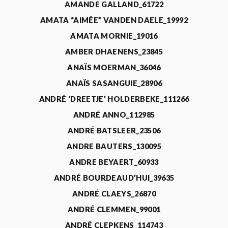
AMANDE GALLAND_61722
AMATA “AIMÉE” VANDEN DAELE_19992
AMATA MORNIE_19016
AMBER DHAENENS_23845
ANAÏS MOERMAN_36046
ANAÏS SASANGUIE_28906
ANDRÉ ‘DREETJE’ HOLDERBEKE_111266
ANDRÉ ANNO_112985
ANDRÉ BATSLEER_23506
ANDRE BAUTERS_130095
ANDRE BEYAERT_60933
ANDRÉ BOURDEAUD’HUI_39635
ANDRÉ CLAEYS_26870
ANDRÉ CLEMMEN_99001
ANDRÉ CLEPKENS_114743