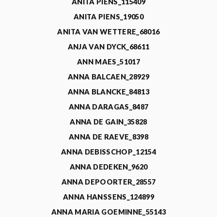
ANITA PIENS_115409
ANITA PIENS_19050
ANITA VAN WETTERE_68016
ANJA VAN DYCK_68611
ANN MAES_51017
ANNA BALCAEN_28929
ANNA BLANCKE_84813
ANNA DARAGAS_8487
ANNA DE GAIN_35828
ANNA DE RAEVE_8398
ANNA DEBISSCHOP_12154
ANNA DEDEKEN_9620
ANNA DEPOORTER_28557
ANNA HANSSENS_124899
ANNA MARIA GOEMINNE_55143