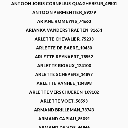
ANTOON JORIS CORNELIUS QUAGHEBEUR_49801
ANTOON PERMENTIER_59279
ARIANE ROMEYNS_74663
ARIANKA VANDERSTRAETEN_91651
ARLETTE CHEVALIER_75233
ARLETTE DE BAERE_10430
ARLETTE REYNAERT_78552
ARLETTE RIGAUX_124100
ARLETTE SCHEPENS_14897
ARLETTE VANHEE_104898
ARLETTE VERSCHUEREN_109102
ARLETTE VOET_58593
ARMAND BRILLEMAN_73743
ARMAND CAPIAU_85091
ARMAND DE VOS_44946