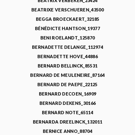
BEATRIX VERBEKEN_23424
BEATRIXE VERSCHUEREN_43500
BEGGA BROECKAERT_32185
BÉNÉDICTE HANTSON_19377
BENI ROELANDT_125870
BERNADETTE DELANGE_112974
BERNADETTE HOVE_44886
BERNARD BELLINCK_85531
BERNARD DE MEULENEIRE_87164
BERNARD DE PAEPE_22125
BERNARD DECOEN_16909
BERNARD DEKENS_30166
BERNARD NOTE_65114
BERNARDA DREELINCK_132011
BERNICE ANNO_88704