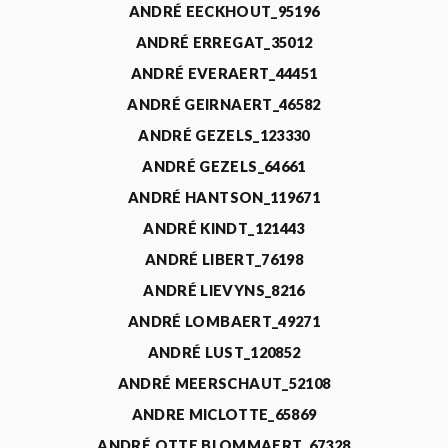
ANDRÉ EECKHOUT_95196
ANDRÉ ERREGAT_35012
ANDRÉ EVERAERT_44451
ANDRÉ GEIRNAERT_46582
ANDRÉ GEZELS_123330
ANDRÉ GEZELS_64661
ANDRÉ HANTSON_119671
ANDRÉ KINDT_121443
ANDRÉ LIBERT_76198
ANDRÉ LIEVYNS_8216
ANDRÉ LOMBAERT_49271
ANDRÉ LUST_120852
ANDRÉ MEERSCHAUT_52108
ANDRE MICLOTTE_65869
ANDRÉ OTTE BLOMMAERT_67328