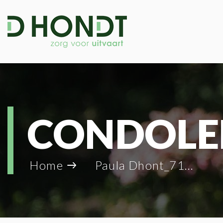
CONDOLE
Home
Paula Dhont_71163