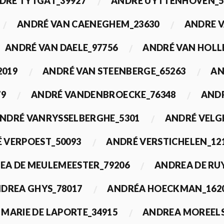
DRÉ TYTGAT_39927
ANDRÉ UYTTENHOVEN_5
ANDRÉ VAN CAENEGHEM_23630
ANDRE 
ANDRÉ VAN DAELE_97756
ANDRÉ VAN HOLL
2019
ANDRÉ VAN STEENBERGE_65263
AN
79
ANDRÉ VANDENBROECKE_76348
ANDR
NDRÉ VANRYSSELBERGHE_5301
ANDRÉ VELG
 VERPOEST_50093
ANDRÉ VERSTICHELEN_12
EA DE MEULEMEESTER_79206
ANDREA DE RU
DREA GHYS_78017
ANDRÉA HOECKMAN_162
MARIE DE LAPORTE_34915
ANDREA MOREELS