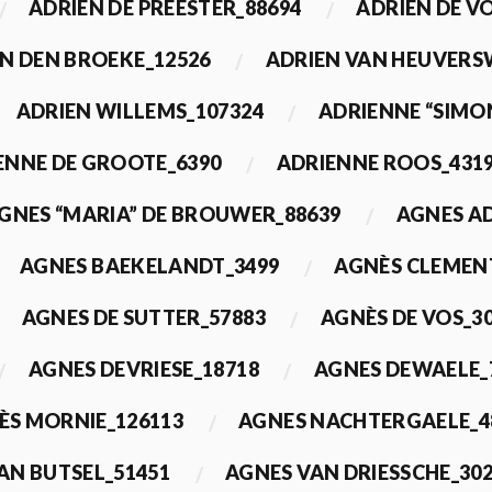
ADRIEN DE PREESTER_88694
ADRIEN DE V
N DEN BROEKE_12526
ADRIEN VAN HEUVERS
ADRIEN WILLEMS_107324
ADRIENNE “SIMO
ENNE DE GROOTE_6390
ADRIENNE ROOS_431
GNES “MARIA” DE BROUWER_88639
AGNES A
AGNES BAEKELANDT_3499
AGNÈS CLEMEN
AGNES DE SUTTER_57883
AGNÈS DE VOS_3
AGNES DEVRIESE_18718
AGNES DEWAELE_
ÈS MORNIE_126113
AGNES NACHTERGAELE_4
AN BUTSEL_51451
AGNES VAN DRIESSCHE_30