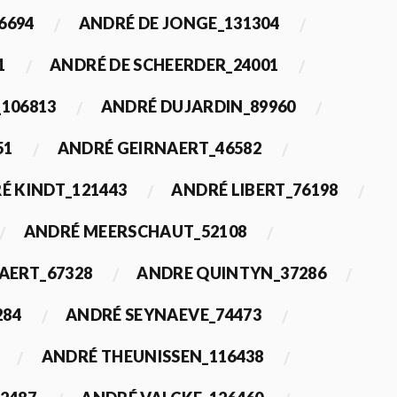
6694
ANDRÉ DE JONGE_131304
1
ANDRÉ DE SCHEERDER_24001
_106813
ANDRÉ DUJARDIN_89960
51
ANDRÉ GEIRNAERT_46582
É KINDT_121443
ANDRÉ LIBERT_76198
ANDRÉ MEERSCHAUT_52108
ERT_67328
ANDRE QUINTYN_37286
284
ANDRÉ SEYNAEVE_74473
ANDRÉ THEUNISSEN_116438