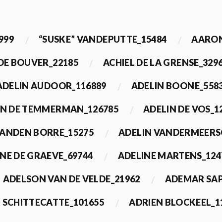
999
“SUSKE” VANDEPUTTE_15484
AARON
 DE BOUVER_22185
ACHIEL DE LA GRENSE_329
ADELIN AUDOOR_116889
ADELIN BOONE_558
IN DE TEMMERMAN_126785
ADELIN DE VOS_1
VANDEN BORRE_15275
ADELIN VANDERMEERS
NE DE GRAEVE_69744
ADELINE MARTENS_124
ADELSON VAN DE VELDE_21962
ADEMAR SAP
 SCHITTECATTE_101655
ADRIEN BLOCKEEL_1