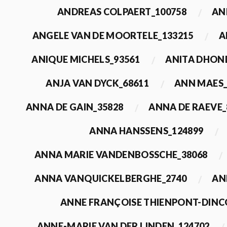
ANDREAS COLPAERT_100758
AN
ANGELE VAN DE MOORTELE_133215
A
ANIQUE MICHELS_93561
ANITA DHON
ANJA VAN DYCK_68611
ANN MAES_
ANNA DE GAIN_35828
ANNA DE RAEVE_
ANNA HANSSENS_124899
ANNA MARIE VANDENBOSSCHE_38068
ANNA VANQUICKELBERGHE_2740
AN
ANNE FRANÇOISE THIENPONT-DINC
ANNE-MARIE VAN DER LINDEN_124702