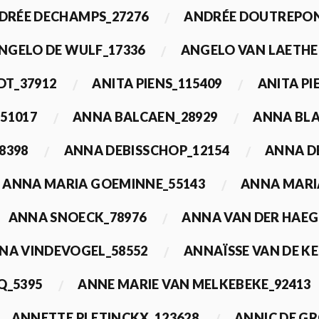
DRÉE DECHAMPS_27276
ANDRÉE DOUTREPON
NGELO DE WULF_17336
ANGELO VAN LAETHE
DT_37912
ANITA PIENS_115409
ANITA PI
51017
ANNA BALCAEN_28929
ANNA BLA
8398
ANNA DEBISSCHOP_12154
ANNA D
ANNA MARIA GOEMINNE_55143
ANNA MARI
ANNA SNOECK_78976
ANNA VAN DER HAEG
NA VINDEVOGEL_58552
ANNAÏSSE VAN DE K
Q_5395
ANNE MARIE VAN MELKEBEKE_92413
ANNETTE PLETINCKX_123628
ANNIC DE G