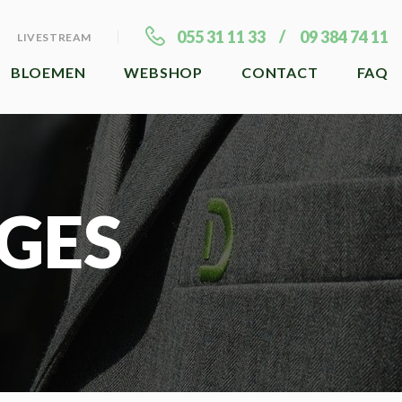
055 31 11 33
09 384 74 11
LIVESTREAM
BLOEMEN
WEBSHOP
CONTACT
FAQ
GES