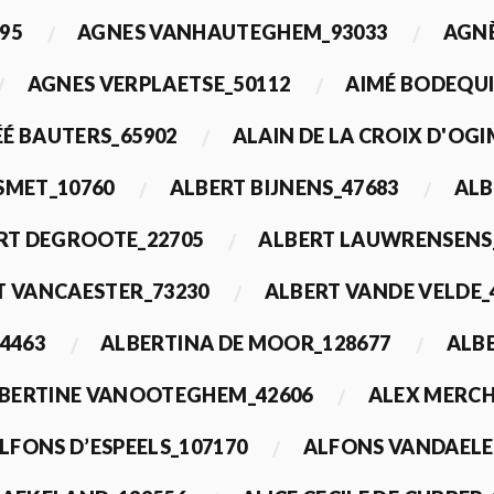
95
AGNES VANHAUTEGHEM_93033
AGN
AGNES VERPLAETSE_50112
AIMÉ BODEQUI
É BAUTERS_65902
ALAIN DE LA CROIX D'OG
 SMET_10760
ALBERT BIJNENS_47683
ALB
RT DEGROOTE_22705
ALBERT LAUWRENSENS
T VANCAESTER_73230
ALBERT VANDE VELDE_
4463
ALBERTINA DE MOOR_128677
ALBE
BERTINE VANOOTEGHEM_42606
ALEX MERCH
LFONS D’ESPEELS_107170
ALFONS VANDAELE