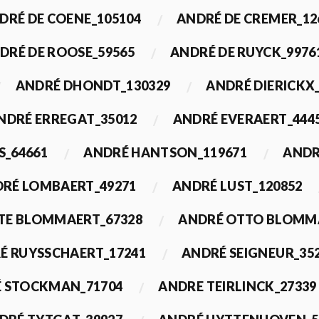
DRÉ DE COENE_105104
ANDRÉ DE CREMER_12
DRÉ DE ROOSE_59565
ANDRÉ DE RUYCK_9976
ANDRÉ DHONDT_130329
ANDRÉ DIERICKX
NDRÉ ERREGAT_35012
ANDRÉ EVERAERT_444
S_64661
ANDRÉ HANTSON_119671
ANDR
RÉ LOMBAERT_49271
ANDRÉ LUST_120852
TE BLOMMAERT_67328
ANDRÉ OTTO BLOMMA
É RUYSSCHAERT_17241
ANDRÉ SEIGNEUR_35
 STOCKMAN_71704
ANDRE TEIRLINCK_27339