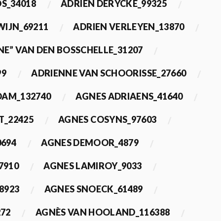
OS_34018
ADRIEN DERYCKE_99325
WIJN_69211
ADRIEN VERLEYEN_13870
NE” VAN DEN BOSSCHELLE_31207
99
ADRIENNE VAN SCHOORISSE_27660
DAM_132740
AGNES ADRIAENS_41640
T_22425
AGNES COSYNS_97603
0694
AGNES DEMOOR_4879
7910
AGNES LAMIROY_9033
8923
AGNES SNOECK_61489
272
AGNÈS VAN HOOLAND_116388