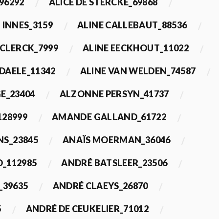
96292
ALICE DE STERCKE_69868
 INNES_3159
ALINE CALLEBAUT_88536
ECLERCK_7999
ALINE EECKHOUT_11022
 DAELE_11342
ALINE VAN WELDEN_74587
E_23404
ALZONNE PERSYN_41737
28999
AMANDE GALLAND_61722
S_23845
ANAÏS MOERMAN_36046
_112985
ANDRÉ BATSLEER_23506
_39635
ANDRÉ CLAEYS_26870
5
ANDRÉ DE CEUKELIER_71012