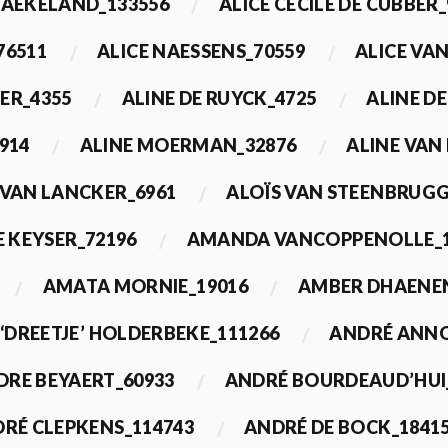
BAEKELAND_133556
ALICE CECILE DE CUBBER_
76511
ALICE NAESSENS_70559
ALICE VAN
ER_4355
ALINE DE RUYCK_4725
ALINE D
914
ALINE MOERMAN_32876
ALINE VAN
 VAN LANCKER_6961
ALOÏS VAN STEENBRUGG
 KEYSER_72196
AMANDA VANCOPPENOLLE_1
AMATA MORNIE_19016
AMBER DHAENEN
‘DREETJE’ HOLDERBEKE_111266
ANDRÉ ANNO
DRE BEYAERT_60933
ANDRÉ BOURDEAUD’HUI
RÉ CLEPKENS_114743
ANDRÉ DE BOCK_1841