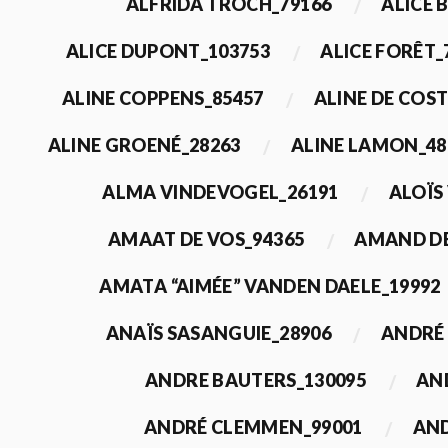
ALFRIDA TROCH_79166
ALICE 
ALICE DUPONT_103753
ALICE FORÊT_
ALINE COPPENS_85457
ALINE DE COST
ALINE GROENÉ_28263
ALINE LAMON_48
ALMA VINDEVOGEL_26191
ALOÏS
AMAAT DE VOS_94365
AMAND DE
AMATA “AIMÉE” VANDEN DAELE_19992
ANAÏS SASANGUIE_28906
ANDRÉ 
ANDRE BAUTERS_130095
AN
ANDRÉ CLEMMEN_99001
AND