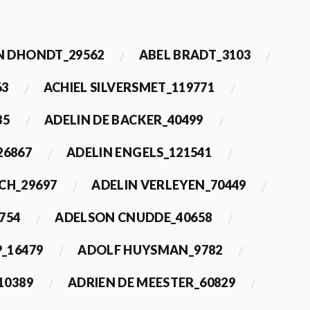
 DHONDT_29562
ABEL BRADT_3103
63
ACHIEL SILVERSMET_119771
35
ADELIN DE BACKER_40499
26867
ADELIN ENGELS_121541
CH_29697
ADELIN VERLEYEN_70449
754
ADELSON CNUDDE_40658
_16479
ADOLF HUYSMAN_9782
10389
ADRIEN DE MEESTER_60829