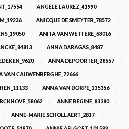
T_17554
ANGÈLE LAUREZ_41990
M_19236
ANICQUE DE SMEYTER_78572
ENS_19050
ANITA VAN WETTERE_68016
NCKE_84813
ANNA DARAGAS_8487
EDEKEN_9620
ANNA DEPOORTER_28557
A VAN CAUWENBERGHE_72666
HEN_11133
ANNA VAN DORPE_135356
ERCKHOVE_58062
ANNE BEGINE_83380
ANNE-MARIE SCHOLLAERT_2817
ROOTE_51870
ANNIE AELGOET_101583