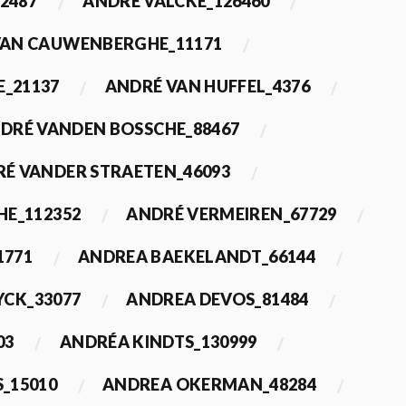
2487
ANDRÉ VALCKE_126460
VAN CAUWENBERGHE_11171
E_21137
ANDRÉ VAN HUFFEL_4376
DRÉ VANDEN BOSSCHE_88467
É VANDER STRAETEN_46093
HE_112352
ANDRÉ VERMEIREN_67729
1771
ANDREA BAEKELANDT_66144
YCK_33077
ANDREA DEVOS_81484
03
ANDRÉA KINDTS_130999
_15010
ANDREA OKERMAN_48284