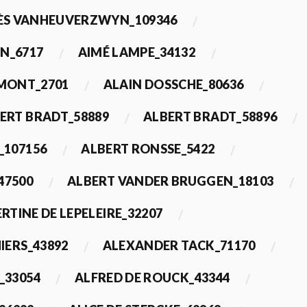
ÈS VANHEUVERZWYN_109346
N_6717
AIMÉ LAMPE_34132
IMONT_2701
ALAIN DOSSCHE_80636
ERT BRADT_58889
ALBERT BRADT_58896
_107156
ALBERT RONSSE_5422
47500
ALBERT VANDER BRUGGEN_18103
RTINE DE LEPELEIRE_32207
IERS_43892
ALEXANDER TACK_71170
_33054
ALFRED DE ROUCK_43344