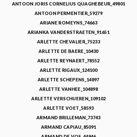
ANTOON JORIS CORNELIUS QUAGHEBEUR_49801
ANTOON PERMENTIER_59279
ARIANE ROMEYNS_74663
ARIANKA VANDERSTRAETEN_91651
ARLETTE CHEVALIER_75233
ARLETTE DE BAERE_10430
ARLETTE REYNAERT_78552
ARLETTE RIGAUX_124100
ARLETTE SCHEPENS_14897
ARLETTE VANHEE_104898
ARLETTE VERSCHUEREN_109102
ARLETTE VOET_58593
ARMAND BRILLEMAN_73743
ARMAND CAPIAU_85091
ARMAND DE VOS_44946