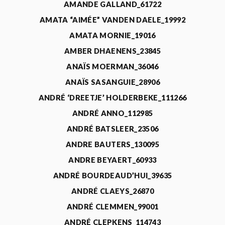
AMANDE GALLAND_61722
AMATA “AIMÉE” VANDEN DAELE_19992
AMATA MORNIE_19016
AMBER DHAENENS_23845
ANAÏS MOERMAN_36046
ANAÏS SASANGUIE_28906
ANDRÉ ‘DREETJE’ HOLDERBEKE_111266
ANDRÉ ANNO_112985
ANDRÉ BATSLEER_23506
ANDRE BAUTERS_130095
ANDRE BEYAERT_60933
ANDRÉ BOURDEAUD’HUI_39635
ANDRÉ CLAEYS_26870
ANDRÉ CLEMMEN_99001
ANDRÉ CLEPKENS_114743