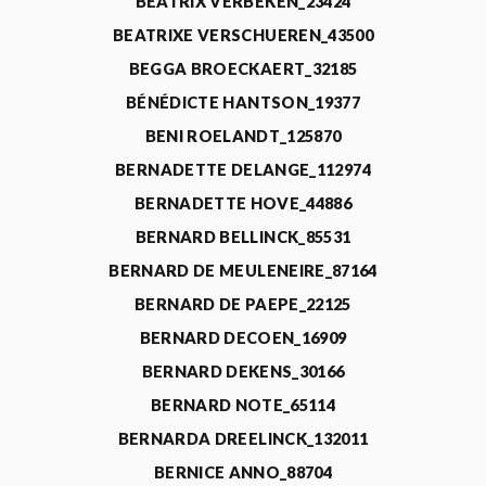
BEATRIX VERBEKEN_23424
BEATRIXE VERSCHUEREN_43500
BEGGA BROECKAERT_32185
BÉNÉDICTE HANTSON_19377
BENI ROELANDT_125870
BERNADETTE DELANGE_112974
BERNADETTE HOVE_44886
BERNARD BELLINCK_85531
BERNARD DE MEULENEIRE_87164
BERNARD DE PAEPE_22125
BERNARD DECOEN_16909
BERNARD DEKENS_30166
BERNARD NOTE_65114
BERNARDA DREELINCK_132011
BERNICE ANNO_88704