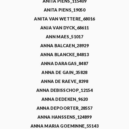
ANITA PIENS_115409
ANITA PIENS_19050
ANITA VAN WETTERE_68016
ANJA VAN DYCK_68611
ANN MAES_51017
ANNA BALCAEN_28929
ANNA BLANCKE_84813
ANNA DARAGAS_8487
ANNA DE GAIN_35828
ANNA DE RAEVE_8398
ANNA DEBISSCHOP_12154
ANNA DEDEKEN_9620
ANNA DEPOORTER_28557
ANNA HANSSENS_124899
ANNA MARIA GOEMINNE_55143