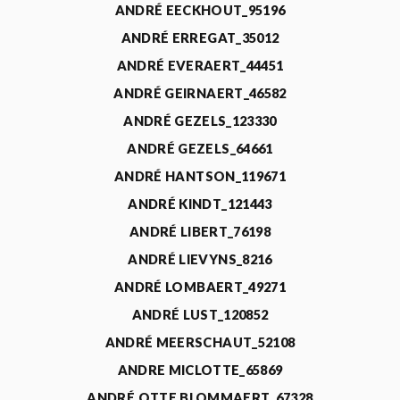
ANDRÉ EECKHOUT_95196
ANDRÉ ERREGAT_35012
ANDRÉ EVERAERT_44451
ANDRÉ GEIRNAERT_46582
ANDRÉ GEZELS_123330
ANDRÉ GEZELS_64661
ANDRÉ HANTSON_119671
ANDRÉ KINDT_121443
ANDRÉ LIBERT_76198
ANDRÉ LIEVYNS_8216
ANDRÉ LOMBAERT_49271
ANDRÉ LUST_120852
ANDRÉ MEERSCHAUT_52108
ANDRE MICLOTTE_65869
ANDRÉ OTTE BLOMMAERT_67328