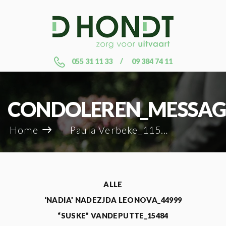
055 31 11 33
09 384 74 11
CONDOLEREN_MESSAG
Home
Paula Verbeke_115069
ALLE
‘NADIA’ NADEZJDA LEONOVA_44999
“SUSKE” VANDEPUTTE_15484