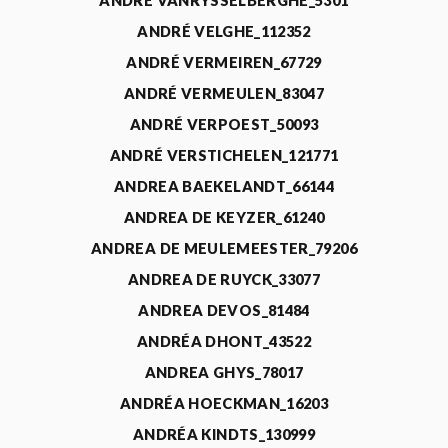
ANDRÉ VANRYSSELBERGHE_5301
ANDRÉ VELGHE_112352
ANDRÉ VERMEIREN_67729
ANDRÉ VERMEULEN_83047
ANDRÉ VERPOEST_50093
ANDRÉ VERSTICHELEN_121771
ANDREA BAEKELANDT_66144
ANDREA DE KEYZER_61240
ANDREA DE MEULEMEESTER_79206
ANDREA DE RUYCK_33077
ANDREA DEVOS_81484
ANDRÉA DHONT_43522
ANDREA GHYS_78017
ANDRÉA HOECKMAN_16203
ANDRÉA KINDTS_130999