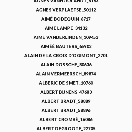
AGNÈS VANHOOLANDT_8163
AGNES VERPLAETSE_50112
AIMÉ BODEQUIN_6717
AIMÉ LAMPE_34132
AIMÉ VANDERLINDEN_109453
AIMÉÉ BAUTERS_65902
ALAIN DE LA CROIX D'OGIMONT_2701
ALAIN DOSSCHE_80636
ALAIN VERMEERSCH_89874
ALBERIC DE SMET_10760
ALBERT BIJNENS_47683
ALBERT BRADT_58889
ALBERT BRADT_58896
ALBERT CROMBÉ_16086
ALBERT DEGROOTE_22705