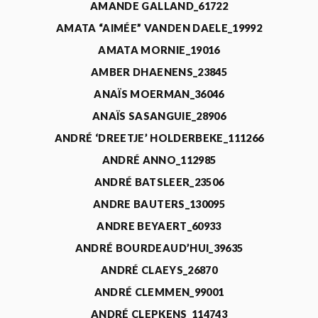
AMANDE GALLAND_61722
AMATA “AIMÉE” VANDEN DAELE_19992
AMATA MORNIE_19016
AMBER DHAENENS_23845
ANAÏS MOERMAN_36046
ANAÏS SASANGUIE_28906
ANDRÉ ‘DREETJE’ HOLDERBEKE_111266
ANDRÉ ANNO_112985
ANDRÉ BATSLEER_23506
ANDRE BAUTERS_130095
ANDRE BEYAERT_60933
ANDRÉ BOURDEAUD’HUI_39635
ANDRÉ CLAEYS_26870
ANDRÉ CLEMMEN_99001
ANDRÉ CLEPKENS_114743