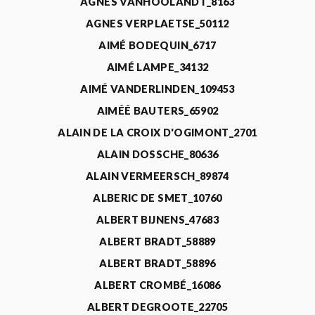
AGNÈS VANHOOLANDT_8163
AGNES VERPLAETSE_50112
AIMÉ BODEQUIN_6717
AIMÉ LAMPE_34132
AIMÉ VANDERLINDEN_109453
AIMÉÉ BAUTERS_65902
ALAIN DE LA CROIX D'OGIMONT_2701
ALAIN DOSSCHE_80636
ALAIN VERMEERSCH_89874
ALBERIC DE SMET_10760
ALBERT BIJNENS_47683
ALBERT BRADT_58889
ALBERT BRADT_58896
ALBERT CROMBÉ_16086
ALBERT DEGROOTE_22705