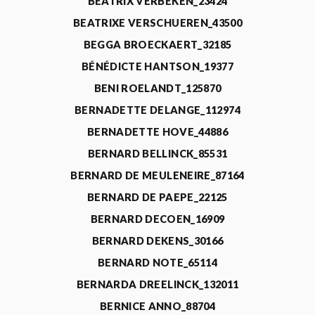
BEATRIX VERBEKEN_23424
BEATRIXE VERSCHUEREN_43500
BEGGA BROECKAERT_32185
BÉNÉDICTE HANTSON_19377
BENI ROELANDT_125870
BERNADETTE DELANGE_112974
BERNADETTE HOVE_44886
BERNARD BELLINCK_85531
BERNARD DE MEULENEIRE_87164
BERNARD DE PAEPE_22125
BERNARD DECOEN_16909
BERNARD DEKENS_30166
BERNARD NOTE_65114
BERNARDA DREELINCK_132011
BERNICE ANNO_88704