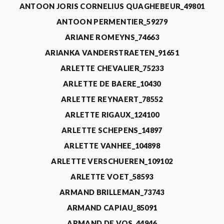
ANTOON JORIS CORNELIUS QUAGHEBEUR_49801
ANTOON PERMENTIER_59279
ARIANE ROMEYNS_74663
ARIANKA VANDERSTRAETEN_91651
ARLETTE CHEVALIER_75233
ARLETTE DE BAERE_10430
ARLETTE REYNAERT_78552
ARLETTE RIGAUX_124100
ARLETTE SCHEPENS_14897
ARLETTE VANHEE_104898
ARLETTE VERSCHUEREN_109102
ARLETTE VOET_58593
ARMAND BRILLEMAN_73743
ARMAND CAPIAU_85091
ARMAND DE VOS_44946