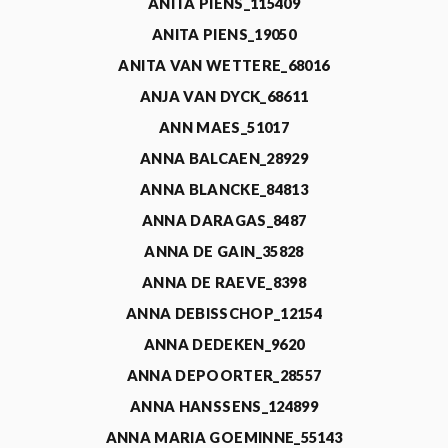
ANITA PIENS_115409
ANITA PIENS_19050
ANITA VAN WETTERE_68016
ANJA VAN DYCK_68611
ANN MAES_51017
ANNA BALCAEN_28929
ANNA BLANCKE_84813
ANNA DARAGAS_8487
ANNA DE GAIN_35828
ANNA DE RAEVE_8398
ANNA DEBISSCHOP_12154
ANNA DEDEKEN_9620
ANNA DEPOORTER_28557
ANNA HANSSENS_124899
ANNA MARIA GOEMINNE_55143