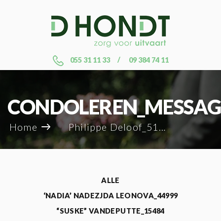
055 31 11 33
09 384 74 11
CONDOLEREN_MESSAG
Home
Philippe Deloof_51394
ALLE
‘NADIA’ NADEZJDA LEONOVA_44999
“SUSKE” VANDEPUTTE_15484