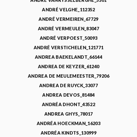
ANDRÉ VANRYSSELBERGHE_5301
ANDRÉ VELGHE_112352
ANDRÉ VERMEIREN_67729
ANDRÉ VERMEULEN_83047
ANDRÉ VERPOEST_50093
ANDRÉ VERSTICHELEN_121771
ANDREA BAEKELANDT_66144
ANDREA DE KEYZER_61240
ANDREA DE MEULEMEESTER_79206
ANDREA DE RUYCK_33077
ANDREA DEVOS_81484
ANDRÉA DHONT_43522
ANDREA GHYS_78017
ANDRÉA HOECKMAN_16203
ANDRÉA KINDTS_130999