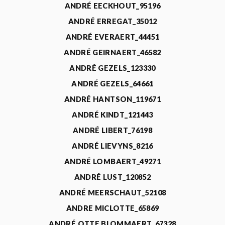
ANDRÉ EECKHOUT_95196
ANDRÉ ERREGAT_35012
ANDRÉ EVERAERT_44451
ANDRÉ GEIRNAERT_46582
ANDRÉ GEZELS_123330
ANDRÉ GEZELS_64661
ANDRÉ HANTSON_119671
ANDRÉ KINDT_121443
ANDRÉ LIBERT_76198
ANDRÉ LIEVYNS_8216
ANDRÉ LOMBAERT_49271
ANDRÉ LUST_120852
ANDRÉ MEERSCHAUT_52108
ANDRE MICLOTTE_65869
ANDRÉ OTTE BLOMMAERT_67328