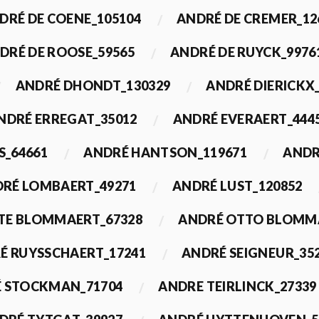
DRÉ DE COENE_105104
ANDRÉ DE CREMER_12
DRÉ DE ROOSE_59565
ANDRÉ DE RUYCK_9976
ANDRÉ DHONDT_130329
ANDRÉ DIERICKX
NDRÉ ERREGAT_35012
ANDRÉ EVERAERT_444
S_64661
ANDRÉ HANTSON_119671
ANDR
RÉ LOMBAERT_49271
ANDRÉ LUST_120852
TE BLOMMAERT_67328
ANDRÉ OTTO BLOMMA
É RUYSSCHAERT_17241
ANDRÉ SEIGNEUR_35
 STOCKMAN_71704
ANDRE TEIRLINCK_27339