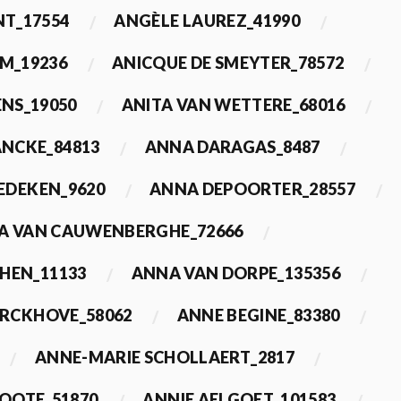
T_17554
ANGÈLE LAUREZ_41990
M_19236
ANICQUE DE SMEYTER_78572
ENS_19050
ANITA VAN WETTERE_68016
NCKE_84813
ANNA DARAGAS_8487
EDEKEN_9620
ANNA DEPOORTER_28557
A VAN CAUWENBERGHE_72666
HEN_11133
ANNA VAN DORPE_135356
ERCKHOVE_58062
ANNE BEGINE_83380
ANNE-MARIE SCHOLLAERT_2817
ROOTE_51870
ANNIE AELGOET_101583