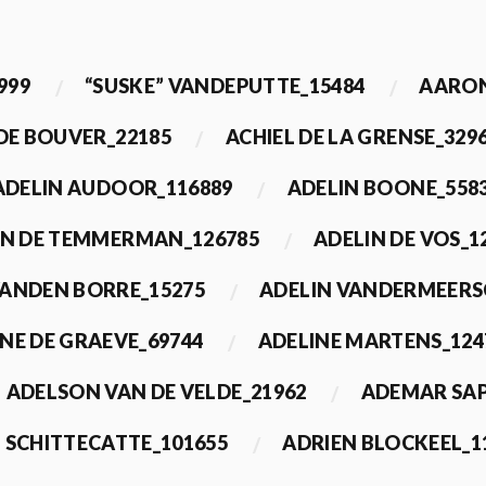
999
“SUSKE” VANDEPUTTE_15484
AARON
 DE BOUVER_22185
ACHIEL DE LA GRENSE_329
ADELIN AUDOOR_116889
ADELIN BOONE_558
IN DE TEMMERMAN_126785
ADELIN DE VOS_1
VANDEN BORRE_15275
ADELIN VANDERMEERS
NE DE GRAEVE_69744
ADELINE MARTENS_124
ADELSON VAN DE VELDE_21962
ADEMAR SAP
 SCHITTECATTE_101655
ADRIEN BLOCKEEL_1