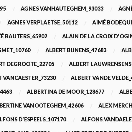
95
AGNES VANHAUTEGHEM_93033
AGN
AGNES VERPLAETSE_50112
AIMÉ BODEQUI
É BAUTERS_65902
ALAIN DE LA CROIX D'OG
 SMET_10760
ALBERT BIJNENS_47683
ALB
RT DEGROOTE_22705
ALBERT LAUWRENSENS
T VANCAESTER_73230
ALBERT VANDE VELDE_
4463
ALBERTINA DE MOOR_128677
ALBE
BERTINE VANOOTEGHEM_42606
ALEX MERCH
LFONS D’ESPEELS_107170
ALFONS VANDAELE