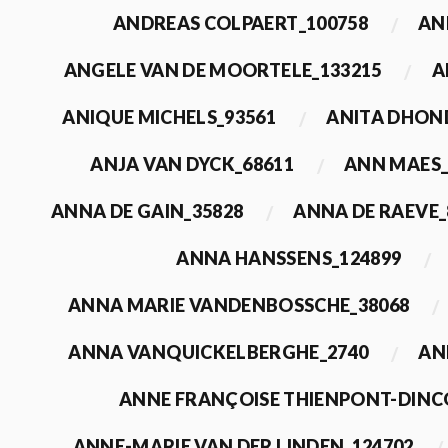
ANDREAS COLPAERT_100758
AN
ANGELE VAN DE MOORTELE_133215
A
ANIQUE MICHELS_93561
ANITA DHON
ANJA VAN DYCK_68611
ANN MAES_
ANNA DE GAIN_35828
ANNA DE RAEVE_
ANNA HANSSENS_124899
ANNA MARIE VANDENBOSSCHE_38068
ANNA VANQUICKELBERGHE_2740
AN
ANNE FRANÇOISE THIENPONT-DINC
ANNE-MARIE VAN DER LINDEN_124702