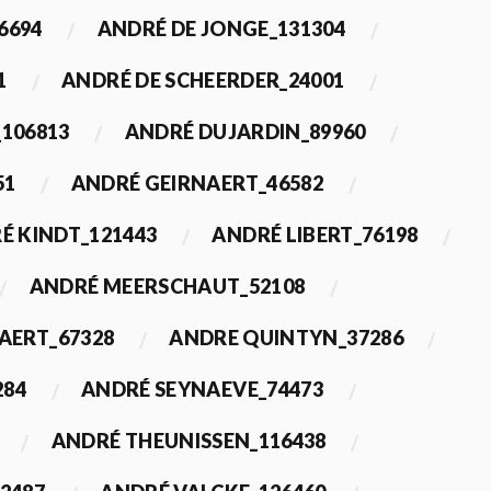
6694
ANDRÉ DE JONGE_131304
1
ANDRÉ DE SCHEERDER_24001
_106813
ANDRÉ DUJARDIN_89960
51
ANDRÉ GEIRNAERT_46582
É KINDT_121443
ANDRÉ LIBERT_76198
ANDRÉ MEERSCHAUT_52108
ERT_67328
ANDRE QUINTYN_37286
284
ANDRÉ SEYNAEVE_74473
ANDRÉ THEUNISSEN_116438