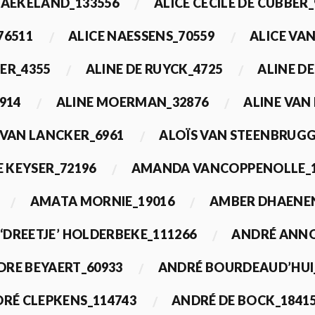
BAEKELAND_133556
ALICE CECILE DE CUBBER_
76511
ALICE NAESSENS_70559
ALICE VAN
ER_4355
ALINE DE RUYCK_4725
ALINE D
914
ALINE MOERMAN_32876
ALINE VAN
 VAN LANCKER_6961
ALOÏS VAN STEENBRUGG
 KEYSER_72196
AMANDA VANCOPPENOLLE_1
AMATA MORNIE_19016
AMBER DHAENEN
‘DREETJE’ HOLDERBEKE_111266
ANDRÉ ANNO
DRE BEYAERT_60933
ANDRÉ BOURDEAUD’HUI
RÉ CLEPKENS_114743
ANDRÉ DE BOCK_1841