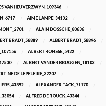
ÈS VANHEUVERZWYN_109346
N_6717
AIMÉ LAMPE_34132
IMONT_2701
ALAIN DOSSCHE_80636
ERT BRADT_58889
ALBERT BRADT_58896
_107156
ALBERT RONSSE_5422
47500
ALBERT VANDER BRUGGEN_18103
RTINE DE LEPELEIRE_32207
IERS_43892
ALEXANDER TACK_71170
_33054
ALFRED DE ROUCK_43344