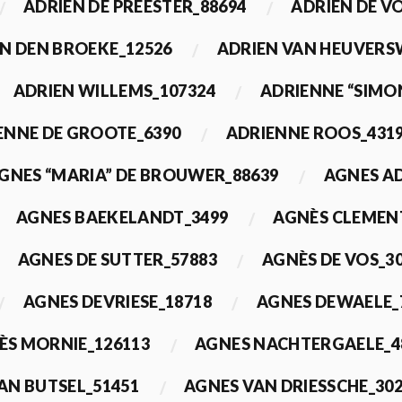
ADRIEN DE PREESTER_88694
ADRIEN DE V
N DEN BROEKE_12526
ADRIEN VAN HEUVERS
ADRIEN WILLEMS_107324
ADRIENNE “SIMO
ENNE DE GROOTE_6390
ADRIENNE ROOS_431
GNES “MARIA” DE BROUWER_88639
AGNES A
AGNES BAEKELANDT_3499
AGNÈS CLEMEN
AGNES DE SUTTER_57883
AGNÈS DE VOS_3
AGNES DEVRIESE_18718
AGNES DEWAELE_
ÈS MORNIE_126113
AGNES NACHTERGAELE_4
AN BUTSEL_51451
AGNES VAN DRIESSCHE_30