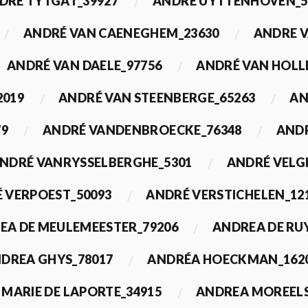
DRÉ TYTGAT_39927
ANDRÉ UYTTENHOVEN_5
ANDRÉ VAN CAENEGHEM_23630
ANDRE 
ANDRÉ VAN DAELE_97756
ANDRÉ VAN HOLL
2019
ANDRÉ VAN STEENBERGE_65263
AN
79
ANDRÉ VANDENBROECKE_76348
ANDR
NDRÉ VANRYSSELBERGHE_5301
ANDRÉ VELG
 VERPOEST_50093
ANDRÉ VERSTICHELEN_12
EA DE MEULEMEESTER_79206
ANDREA DE RU
DREA GHYS_78017
ANDRÉA HOECKMAN_162
MARIE DE LAPORTE_34915
ANDREA MOREELS