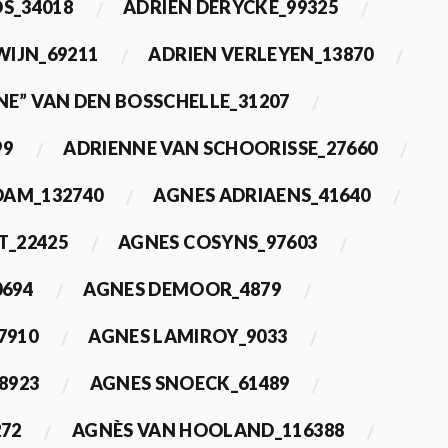
OS_34018
ADRIEN DERYCKE_99325
WIJN_69211
ADRIEN VERLEYEN_13870
NE” VAN DEN BOSSCHELLE_31207
99
ADRIENNE VAN SCHOORISSE_27660
DAM_132740
AGNES ADRIAENS_41640
T_22425
AGNES COSYNS_97603
0694
AGNES DEMOOR_4879
7910
AGNES LAMIROY_9033
8923
AGNES SNOECK_61489
272
AGNÈS VAN HOOLAND_116388