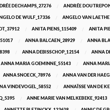
DRÉE DECHAMPS_27276
ANDRÉE DOUTREPON
NGELO DE WULF_17336
ANGELO VAN LAETHE
DT_37912
ANITA PIENS_115409
ANITA PI
51017
ANNA BALCAEN_28929
ANNA BLA
8398
ANNA DEBISSCHOP_12154
ANNA D
ANNA MARIA GOEMINNE_55143
ANNA MARI
ANNA SNOECK_78976
ANNA VAN DER HAEG
NA VINDEVOGEL_58552
ANNAÏSSE VAN DE K
Q_5395
ANNE MARIE VAN MELKEBEKE_92413
ANNETTE PLETINCKX_123628
ANNIC DE G