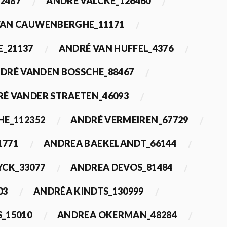
2487
ANDRÉ VALCKE_126460
VAN CAUWENBERGHE_11171
E_21137
ANDRÉ VAN HUFFEL_4376
DRÉ VANDEN BOSSCHE_88467
É VANDER STRAETEN_46093
HE_112352
ANDRÉ VERMEIREN_67729
1771
ANDREA BAEKELANDT_66144
YCK_33077
ANDREA DEVOS_81484
03
ANDRÉA KINDTS_130999
_15010
ANDREA OKERMAN_48284