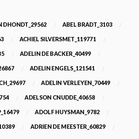
 DHONDT_29562
ABEL BRADT_3103
63
ACHIEL SILVERSMET_119771
35
ADELIN DE BACKER_40499
26867
ADELIN ENGELS_121541
CH_29697
ADELIN VERLEYEN_70449
754
ADELSON CNUDDE_40658
_16479
ADOLF HUYSMAN_9782
10389
ADRIEN DE MEESTER_60829