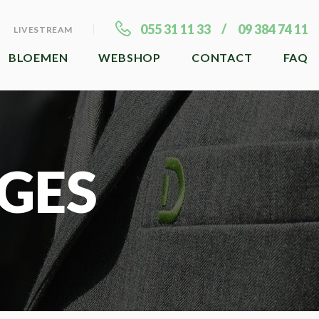
055 31 11 33
09 384 74 11
LIVESTREAM
BLOEMEN
WEBSHOP
CONTACT
FAQ
GES