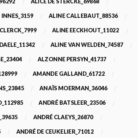
96292
ALICE DE STERCKE_69868
 INNES_3159
ALINE CALLEBAUT_88536
ECLERCK_7999
ALINE EECKHOUT_11022
 DAELE_11342
ALINE VAN WELDEN_74587
E_23404
ALZONNE PERSYN_41737
28999
AMANDE GALLAND_61722
S_23845
ANAÏS MOERMAN_36046
_112985
ANDRÉ BATSLEER_23506
_39635
ANDRÉ CLAEYS_26870
5
ANDRÉ DE CEUKELIER_71012