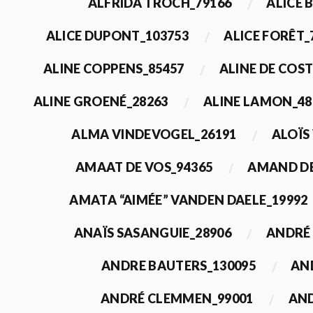
ALFRIDA TROCH_79166
ALICE 
ALICE DUPONT_103753
ALICE FORÊT_
ALINE COPPENS_85457
ALINE DE COST
ALINE GROENÉ_28263
ALINE LAMON_48
ALMA VINDEVOGEL_26191
ALOÏS
AMAAT DE VOS_94365
AMAND DE
AMATA “AIMÉE” VANDEN DAELE_19992
ANAÏS SASANGUIE_28906
ANDRÉ 
ANDRE BAUTERS_130095
AN
ANDRÉ CLEMMEN_99001
AND