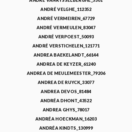
ANDRÉ VANRYSSELBERGHE_5301
ANDRÉ VELGHE_112352
ANDRÉ VERMEIREN_67729
ANDRÉ VERMEULEN_83047
ANDRÉ VERPOEST_50093
ANDRÉ VERSTICHELEN_121771
ANDREA BAEKELANDT_66144
ANDREA DE KEYZER_61240
ANDREA DE MEULEMEESTER_79206
ANDREA DE RUYCK_33077
ANDREA DEVOS_81484
ANDRÉA DHONT_43522
ANDREA GHYS_78017
ANDRÉA HOECKMAN_16203
ANDRÉA KINDTS_130999