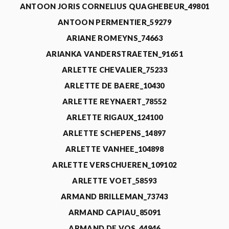
ANTOON JORIS CORNELIUS QUAGHEBEUR_49801
ANTOON PERMENTIER_59279
ARIANE ROMEYNS_74663
ARIANKA VANDERSTRAETEN_91651
ARLETTE CHEVALIER_75233
ARLETTE DE BAERE_10430
ARLETTE REYNAERT_78552
ARLETTE RIGAUX_124100
ARLETTE SCHEPENS_14897
ARLETTE VANHEE_104898
ARLETTE VERSCHUEREN_109102
ARLETTE VOET_58593
ARMAND BRILLEMAN_73743
ARMAND CAPIAU_85091
ARMAND DE VOS_44946