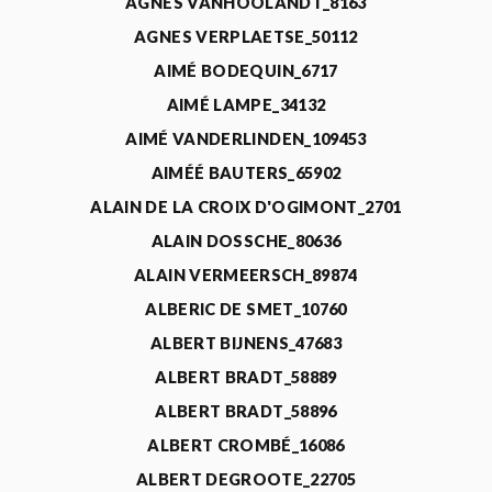
AGNÈS VANHOOLANDT_8163
AGNES VERPLAETSE_50112
AIMÉ BODEQUIN_6717
AIMÉ LAMPE_34132
AIMÉ VANDERLINDEN_109453
AIMÉÉ BAUTERS_65902
ALAIN DE LA CROIX D'OGIMONT_2701
ALAIN DOSSCHE_80636
ALAIN VERMEERSCH_89874
ALBERIC DE SMET_10760
ALBERT BIJNENS_47683
ALBERT BRADT_58889
ALBERT BRADT_58896
ALBERT CROMBÉ_16086
ALBERT DEGROOTE_22705