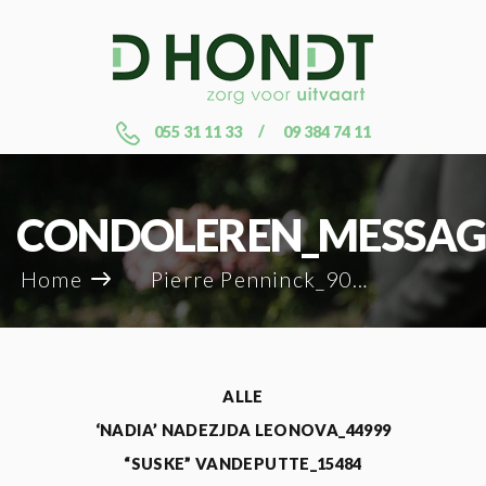
055 31 11 33
09 384 74 11
CONDOLEREN_MESSAG
Home
Pierre Penninck_90210
ALLE
‘NADIA’ NADEZJDA LEONOVA_44999
“SUSKE” VANDEPUTTE_15484