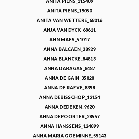
ANITA PIENS_115409
ANITA PIENS_19050
ANITA VAN WETTERE_68016
ANJA VAN DYCK_68611
ANN MAES_51017
ANNA BALCAEN_28929
ANNA BLANCKE_84813
ANNA DARAGAS_8487
ANNA DE GAIN_35828
ANNA DE RAEVE_8398
ANNA DEBISSCHOP_12154
ANNA DEDEKEN_9620
ANNA DEPOORTER_28557
ANNA HANSSENS_124899
ANNA MARIA GOEMINNE_55143