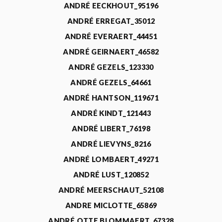
ANDRÉ EECKHOUT_95196
ANDRÉ ERREGAT_35012
ANDRÉ EVERAERT_44451
ANDRÉ GEIRNAERT_46582
ANDRÉ GEZELS_123330
ANDRÉ GEZELS_64661
ANDRÉ HANTSON_119671
ANDRÉ KINDT_121443
ANDRÉ LIBERT_76198
ANDRÉ LIEVYNS_8216
ANDRÉ LOMBAERT_49271
ANDRÉ LUST_120852
ANDRÉ MEERSCHAUT_52108
ANDRE MICLOTTE_65869
ANDRÉ OTTE BLOMMAERT_67328