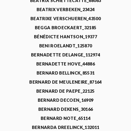
BEATRIX SCHIETTECATTE_68063
BEATRIX VERBEKEN_23424
BEATRIXE VERSCHUEREN_43500
BEGGA BROECKAERT_32185
BÉNÉDICTE HANTSON_19377
BENI ROELANDT_125870
BERNADETTE DELANGE_112974
BERNADETTE HOVE_44886
BERNARD BELLINCK_85531
BERNARD DE MEULENEIRE_87164
BERNARD DE PAEPE_22125
BERNARD DECOEN_16909
BERNARD DEKENS_30166
BERNARD NOTE_65114
BERNARDA DREELINCK_132011