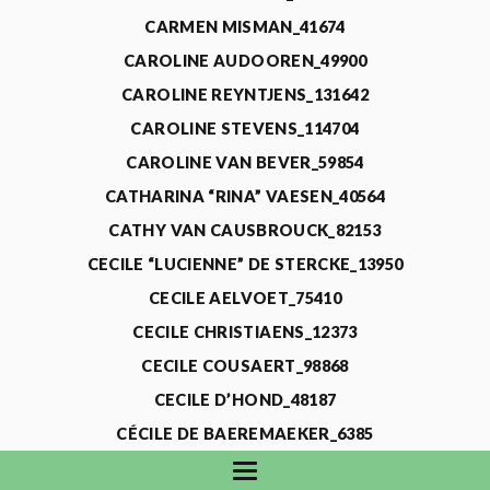
CARMEN MISMAN_41674
CAROLINE AUDOOREN_49900
CAROLINE REYNTJENS_131642
CAROLINE STEVENS_114704
CAROLINE VAN BEVER_59854
CATHARINA “RINA” VAESEN_40564
CATHY VAN CAUSBROUCK_82153
CECILE “LUCIENNE” DE STERCKE_13950
CECILE AELVOET_75410
CECILE CHRISTIAENS_12373
CECILE COUSAERT_98868
CECILE D’HOND_48187
CÉCILE DE BAEREMAEKER_6385
CECILE DE WAELE_4731