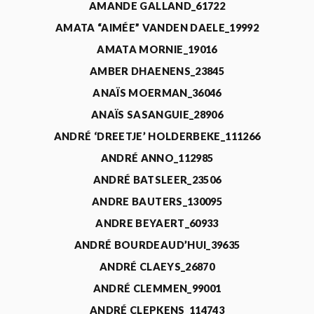
AMANDE GALLAND_61722
AMATA “AIMÉE” VANDEN DAELE_19992
AMATA MORNIE_19016
AMBER DHAENENS_23845
ANAÏS MOERMAN_36046
ANAÏS SASANGUIE_28906
ANDRÉ ‘DREETJE’ HOLDERBEKE_111266
ANDRÉ ANNO_112985
ANDRÉ BATSLEER_23506
ANDRE BAUTERS_130095
ANDRE BEYAERT_60933
ANDRÉ BOURDEAUD’HUI_39635
ANDRÉ CLAEYS_26870
ANDRÉ CLEMMEN_99001
ANDRÉ CLEPKENS_114743