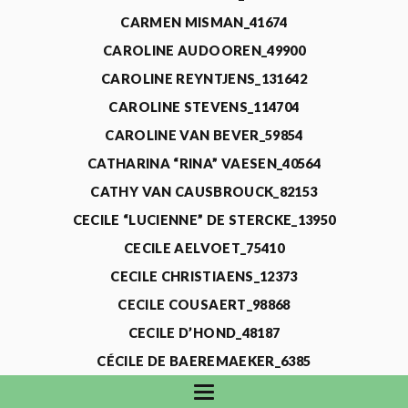
CARMEN MISMAN_41674
CAROLINE AUDOOREN_49900
CAROLINE REYNTJENS_131642
CAROLINE STEVENS_114704
CAROLINE VAN BEVER_59854
CATHARINA “RINA” VAESEN_40564
CATHY VAN CAUSBROUCK_82153
CECILE “LUCIENNE” DE STERCKE_13950
CECILE AELVOET_75410
CECILE CHRISTIAENS_12373
CECILE COUSAERT_98868
CECILE D’HOND_48187
CÉCILE DE BAEREMAEKER_6385
CECILE DE WAELE_4731