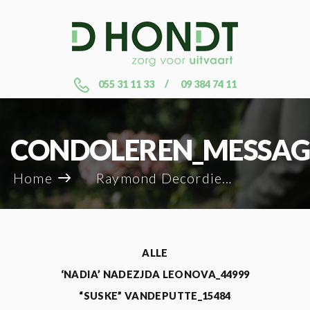
055 31 11 33
09 384 74 11
CONDOLEREN_MESSAG
Home
Raymond Decordier_94500
ALLE
‘NADIA’ NADEZJDA LEONOVA_44999
“SUSKE” VANDEPUTTE_15484