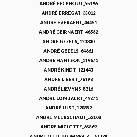
ANDRÉ EECKHOUT_95196
ANDRÉ ERREGAT_35012
ANDRÉ EVERAERT_44451
ANDRÉ GEIRNAERT_46582
ANDRÉ GEZELS_123330
ANDRÉ GEZELS_64661
ANDRÉ HANTSON_119671
ANDRÉ KINDT_121443
ANDRÉ LIBERT_76198
ANDRÉ LIEVYNS_8216
ANDRÉ LOMBAERT_49271
ANDRÉ LUST_120852
ANDRÉ MEERSCHAUT_52108
ANDRE MICLOTTE_65869
ANDRÉ OTTE BLOMMAERT_67328