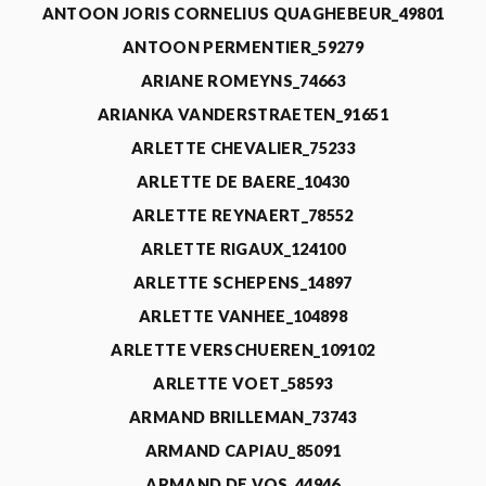
ANTOON JORIS CORNELIUS QUAGHEBEUR_49801
ANTOON PERMENTIER_59279
ARIANE ROMEYNS_74663
ARIANKA VANDERSTRAETEN_91651
ARLETTE CHEVALIER_75233
ARLETTE DE BAERE_10430
ARLETTE REYNAERT_78552
ARLETTE RIGAUX_124100
ARLETTE SCHEPENS_14897
ARLETTE VANHEE_104898
ARLETTE VERSCHUEREN_109102
ARLETTE VOET_58593
ARMAND BRILLEMAN_73743
ARMAND CAPIAU_85091
ARMAND DE VOS_44946