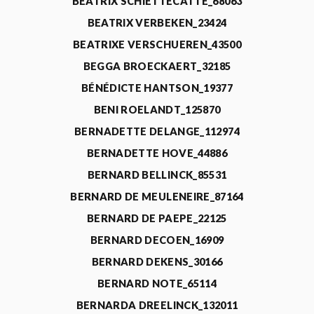
BEATRIX SCHIETTECATTE_68063
BEATRIX VERBEKEN_23424
BEATRIXE VERSCHUEREN_43500
BEGGA BROECKAERT_32185
BÉNÉDICTE HANTSON_19377
BENI ROELANDT_125870
BERNADETTE DELANGE_112974
BERNADETTE HOVE_44886
BERNARD BELLINCK_85531
BERNARD DE MEULENEIRE_87164
BERNARD DE PAEPE_22125
BERNARD DECOEN_16909
BERNARD DEKENS_30166
BERNARD NOTE_65114
BERNARDA DREELINCK_132011