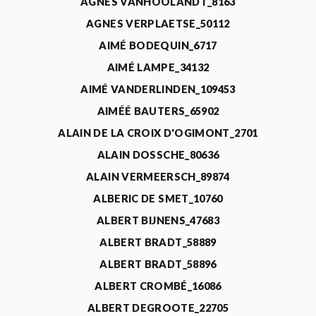
AGNÈS VANHOOLANDT_8163
AGNES VERPLAETSE_50112
AIMÉ BODEQUIN_6717
AIMÉ LAMPE_34132
AIMÉ VANDERLINDEN_109453
AIMÉÉ BAUTERS_65902
ALAIN DE LA CROIX D'OGIMONT_2701
ALAIN DOSSCHE_80636
ALAIN VERMEERSCH_89874
ALBERIC DE SMET_10760
ALBERT BIJNENS_47683
ALBERT BRADT_58889
ALBERT BRADT_58896
ALBERT CROMBÉ_16086
ALBERT DEGROOTE_22705