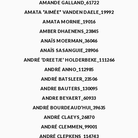
AMANDE GALLAND_61722
AMATA “AIMÉE” VANDEN DAELE_19992
AMATA MORNIE_19016
AMBER DHAENENS_23845
ANAÏS MOERMAN_36046
ANAÏS SASANGUIE_28906
ANDRÉ ‘DREETJE’ HOLDERBEKE_111266
ANDRÉ ANNO_112985
ANDRÉ BATSLEER_23506
ANDRE BAUTERS_130095
ANDRE BEYAERT_60933
ANDRÉ BOURDEAUD’HUI_39635
ANDRÉ CLAEYS_26870
ANDRÉ CLEMMEN_99001
ANDRÉ CLEPKENS_114743