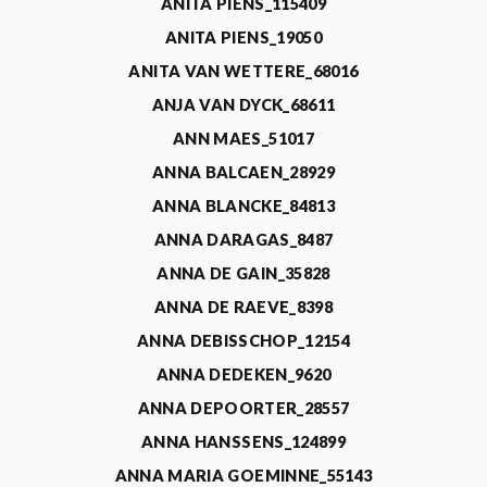
ANITA PIENS_115409
ANITA PIENS_19050
ANITA VAN WETTERE_68016
ANJA VAN DYCK_68611
ANN MAES_51017
ANNA BALCAEN_28929
ANNA BLANCKE_84813
ANNA DARAGAS_8487
ANNA DE GAIN_35828
ANNA DE RAEVE_8398
ANNA DEBISSCHOP_12154
ANNA DEDEKEN_9620
ANNA DEPOORTER_28557
ANNA HANSSENS_124899
ANNA MARIA GOEMINNE_55143