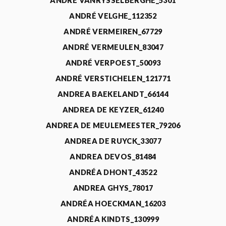
ANDRÉ VANRYSSELBERGHE_5301
ANDRÉ VELGHE_112352
ANDRÉ VERMEIREN_67729
ANDRÉ VERMEULEN_83047
ANDRÉ VERPOEST_50093
ANDRÉ VERSTICHELEN_121771
ANDREA BAEKELANDT_66144
ANDREA DE KEYZER_61240
ANDREA DE MEULEMEESTER_79206
ANDREA DE RUYCK_33077
ANDREA DEVOS_81484
ANDRÉA DHONT_43522
ANDREA GHYS_78017
ANDRÉA HOECKMAN_16203
ANDRÉA KINDTS_130999