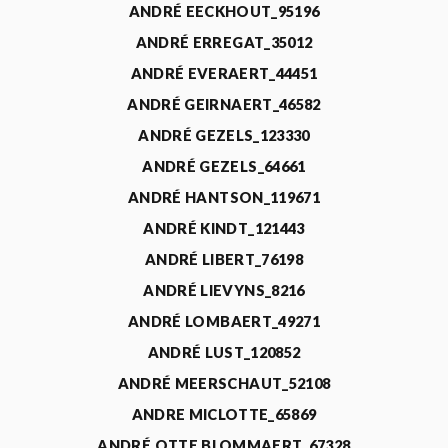
ANDRÉ EECKHOUT_95196
ANDRÉ ERREGAT_35012
ANDRÉ EVERAERT_44451
ANDRÉ GEIRNAERT_46582
ANDRÉ GEZELS_123330
ANDRÉ GEZELS_64661
ANDRÉ HANTSON_119671
ANDRÉ KINDT_121443
ANDRÉ LIBERT_76198
ANDRÉ LIEVYNS_8216
ANDRÉ LOMBAERT_49271
ANDRÉ LUST_120852
ANDRÉ MEERSCHAUT_52108
ANDRE MICLOTTE_65869
ANDRÉ OTTE BLOMMAERT_67328