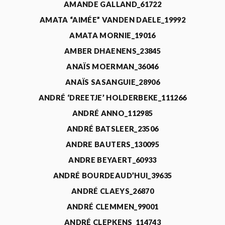
AMANDE GALLAND_61722
AMATA “AIMÉE” VANDEN DAELE_19992
AMATA MORNIE_19016
AMBER DHAENENS_23845
ANAÏS MOERMAN_36046
ANAÏS SASANGUIE_28906
ANDRÉ ‘DREETJE’ HOLDERBEKE_111266
ANDRÉ ANNO_112985
ANDRÉ BATSLEER_23506
ANDRE BAUTERS_130095
ANDRE BEYAERT_60933
ANDRÉ BOURDEAUD’HUI_39635
ANDRÉ CLAEYS_26870
ANDRÉ CLEMMEN_99001
ANDRÉ CLEPKENS_114743