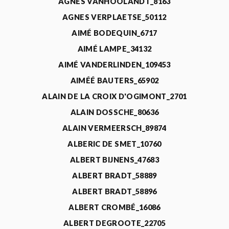
AGNÈS VANHOOLANDT_8163
AGNES VERPLAETSE_50112
AIMÉ BODEQUIN_6717
AIMÉ LAMPE_34132
AIMÉ VANDERLINDEN_109453
AIMÉÉ BAUTERS_65902
ALAIN DE LA CROIX D'OGIMONT_2701
ALAIN DOSSCHE_80636
ALAIN VERMEERSCH_89874
ALBERIC DE SMET_10760
ALBERT BIJNENS_47683
ALBERT BRADT_58889
ALBERT BRADT_58896
ALBERT CROMBÉ_16086
ALBERT DEGROOTE_22705