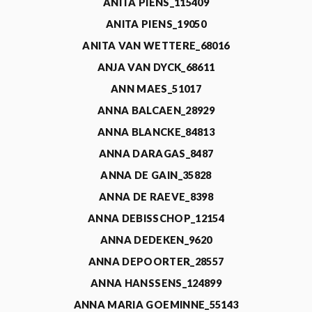
ANITA PIENS_115409
ANITA PIENS_19050
ANITA VAN WETTERE_68016
ANJA VAN DYCK_68611
ANN MAES_51017
ANNA BALCAEN_28929
ANNA BLANCKE_84813
ANNA DARAGAS_8487
ANNA DE GAIN_35828
ANNA DE RAEVE_8398
ANNA DEBISSCHOP_12154
ANNA DEDEKEN_9620
ANNA DEPOORTER_28557
ANNA HANSSENS_124899
ANNA MARIA GOEMINNE_55143