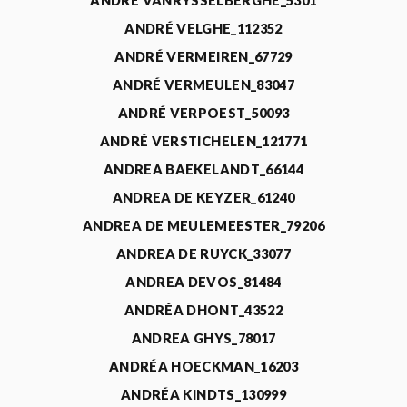
ANDRÉ VANRYSSELBERGHE_5301
ANDRÉ VELGHE_112352
ANDRÉ VERMEIREN_67729
ANDRÉ VERMEULEN_83047
ANDRÉ VERPOEST_50093
ANDRÉ VERSTICHELEN_121771
ANDREA BAEKELANDT_66144
ANDREA DE KEYZER_61240
ANDREA DE MEULEMEESTER_79206
ANDREA DE RUYCK_33077
ANDREA DEVOS_81484
ANDRÉA DHONT_43522
ANDREA GHYS_78017
ANDRÉA HOECKMAN_16203
ANDRÉA KINDTS_130999