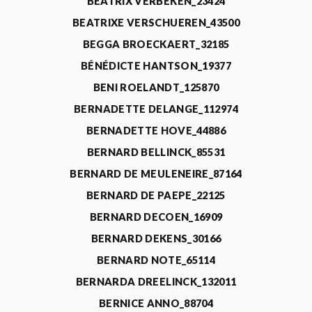
BEATRIX VERBEKEN_23424
BEATRIXE VERSCHUEREN_43500
BEGGA BROECKAERT_32185
BÉNÉDICTE HANTSON_19377
BENI ROELANDT_125870
BERNADETTE DELANGE_112974
BERNADETTE HOVE_44886
BERNARD BELLINCK_85531
BERNARD DE MEULENEIRE_87164
BERNARD DE PAEPE_22125
BERNARD DECOEN_16909
BERNARD DEKENS_30166
BERNARD NOTE_65114
BERNARDA DREELINCK_132011
BERNICE ANNO_88704