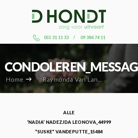
055 31 11 33
09 384 74 11
CONDOLEREN_MESSAG
Home
Raymonda Van Lancker_20692
ALLE
‘NADIA’ NADEZJDA LEONOVA_44999
“SUSKE” VANDEPUTTE_15484