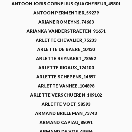
ANTOON JORIS CORNELIUS QUAGHEBEUR_49801
ANTOON PERMENTIER_59279
ARIANE ROMEYNS_74663
ARIANKA VANDERSTRAETEN_91651
ARLETTE CHEVALIER_75233
ARLETTE DE BAERE_10430
ARLETTE REYNAERT_78552
ARLETTE RIGAUX_124100
ARLETTE SCHEPENS_14897
ARLETTE VANHEE_104898
ARLETTE VERSCHUEREN_109102
ARLETTE VOET_58593
ARMAND BRILLEMAN_73743
ARMAND CAPIAU_85091
ARMAND DE VOS_44946