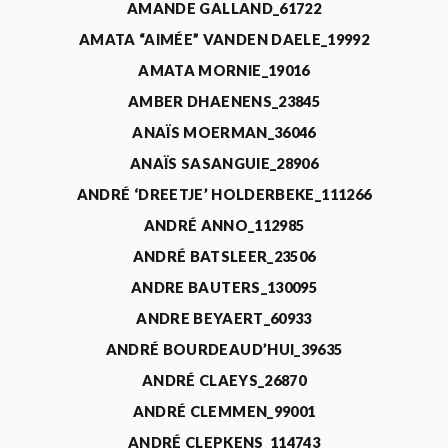
AMANDE GALLAND_61722
AMATA “AIMÉE” VANDEN DAELE_19992
AMATA MORNIE_19016
AMBER DHAENENS_23845
ANAÏS MOERMAN_36046
ANAÏS SASANGUIE_28906
ANDRÉ ‘DREETJE’ HOLDERBEKE_111266
ANDRÉ ANNO_112985
ANDRÉ BATSLEER_23506
ANDRE BAUTERS_130095
ANDRE BEYAERT_60933
ANDRÉ BOURDEAUD’HUI_39635
ANDRÉ CLAEYS_26870
ANDRÉ CLEMMEN_99001
ANDRÉ CLEPKENS_114743