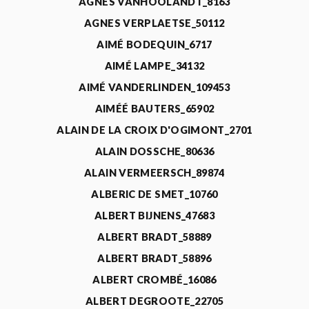
AGNÈS VANHOOLANDT_8163
AGNES VERPLAETSE_50112
AIMÉ BODEQUIN_6717
AIMÉ LAMPE_34132
AIMÉ VANDERLINDEN_109453
AIMÉÉ BAUTERS_65902
ALAIN DE LA CROIX D'OGIMONT_2701
ALAIN DOSSCHE_80636
ALAIN VERMEERSCH_89874
ALBERIC DE SMET_10760
ALBERT BIJNENS_47683
ALBERT BRADT_58889
ALBERT BRADT_58896
ALBERT CROMBÉ_16086
ALBERT DEGROOTE_22705