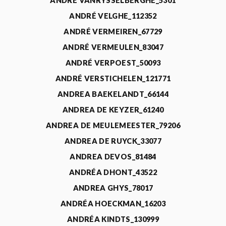
ANDRÉ VANRYSSELBERGHE_5301
ANDRÉ VELGHE_112352
ANDRÉ VERMEIREN_67729
ANDRÉ VERMEULEN_83047
ANDRÉ VERPOEST_50093
ANDRÉ VERSTICHELEN_121771
ANDREA BAEKELANDT_66144
ANDREA DE KEYZER_61240
ANDREA DE MEULEMEESTER_79206
ANDREA DE RUYCK_33077
ANDREA DEVOS_81484
ANDRÉA DHONT_43522
ANDREA GHYS_78017
ANDRÉA HOECKMAN_16203
ANDRÉA KINDTS_130999