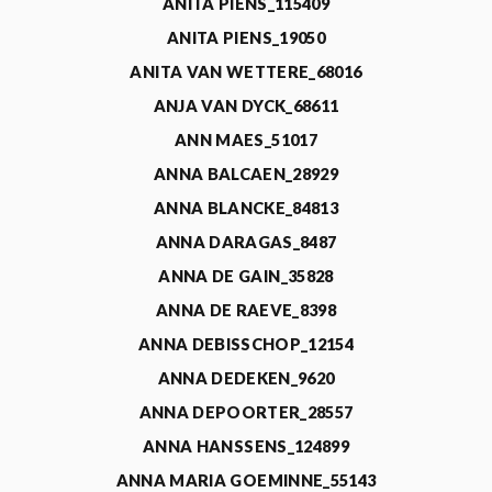
ANITA PIENS_115409
ANITA PIENS_19050
ANITA VAN WETTERE_68016
ANJA VAN DYCK_68611
ANN MAES_51017
ANNA BALCAEN_28929
ANNA BLANCKE_84813
ANNA DARAGAS_8487
ANNA DE GAIN_35828
ANNA DE RAEVE_8398
ANNA DEBISSCHOP_12154
ANNA DEDEKEN_9620
ANNA DEPOORTER_28557
ANNA HANSSENS_124899
ANNA MARIA GOEMINNE_55143