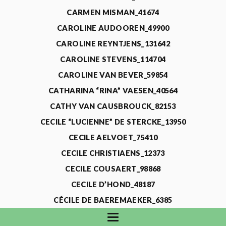
CARMEN MISMAN_41674
CAROLINE AUDOOREN_49900
CAROLINE REYNTJENS_131642
CAROLINE STEVENS_114704
CAROLINE VAN BEVER_59854
CATHARINA “RINA” VAESEN_40564
CATHY VAN CAUSBROUCK_82153
CECILE “LUCIENNE” DE STERCKE_13950
CECILE AELVOET_75410
CECILE CHRISTIAENS_12373
CECILE COUSAERT_98868
CECILE D’HOND_48187
CÉCILE DE BAEREMAEKER_6385
CECILE DE WAELE_4731