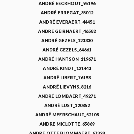
ANDRÉ EECKHOUT_95196
ANDRÉ ERREGAT_35012
ANDRÉ EVERAERT_44451
ANDRÉ GEIRNAERT_46582
ANDRÉ GEZELS_123330
ANDRÉ GEZELS_64661
ANDRÉ HANTSON_119671
ANDRÉ KINDT_121443
ANDRÉ LIBERT_76198
ANDRÉ LIEVYNS_8216
ANDRÉ LOMBAERT_49271
ANDRÉ LUST_120852
ANDRÉ MEERSCHAUT_52108
ANDRE MICLOTTE_65869
ANDRÉ OTTE BLOMMAERT_67328