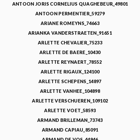
ANTOON JORIS CORNELIUS QUAGHEBEUR_49801
ANTOON PERMENTIER_59279
ARIANE ROMEYNS_74663
ARIANKA VANDERSTRAETEN_91651
ARLETTE CHEVALIER_75233
ARLETTE DE BAERE_10430
ARLETTE REYNAERT_78552
ARLETTE RIGAUX_124100
ARLETTE SCHEPENS_14897
ARLETTE VANHEE_104898
ARLETTE VERSCHUEREN_109102
ARLETTE VOET_58593
ARMAND BRILLEMAN_73743
ARMAND CAPIAU_85091
ARMAND DE VOS_44946