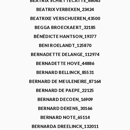
BEATRIX SCHIETTECATTE_68063
BEATRIX VERBEKEN_23424
BEATRIXE VERSCHUEREN_43500
BEGGA BROECKAERT_32185
BÉNÉDICTE HANTSON_19377
BENI ROELANDT_125870
BERNADETTE DELANGE_112974
BERNADETTE HOVE_44886
BERNARD BELLINCK_85531
BERNARD DE MEULENEIRE_87164
BERNARD DE PAEPE_22125
BERNARD DECOEN_16909
BERNARD DEKENS_30166
BERNARD NOTE_65114
BERNARDA DREELINCK_132011