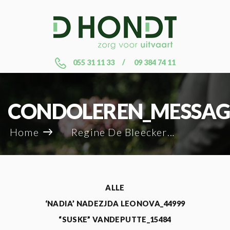
055 31 11 33
09 384 74 11
CONDOLEREN_MESSAG
Home
Regine De Bleecker_61297
ALLE
‘NADIA’ NADEZJDA LEONOVA_44999
“SUSKE” VANDEPUTTE_15484