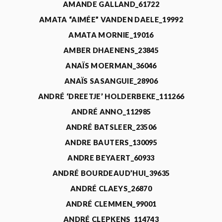
AMANDE GALLAND_61722
AMATA “AIMÉE” VANDEN DAELE_19992
AMATA MORNIE_19016
AMBER DHAENENS_23845
ANAÏS MOERMAN_36046
ANAÏS SASANGUIE_28906
ANDRÉ ‘DREETJE’ HOLDERBEKE_111266
ANDRÉ ANNO_112985
ANDRÉ BATSLEER_23506
ANDRE BAUTERS_130095
ANDRE BEYAERT_60933
ANDRÉ BOURDEAUD’HUI_39635
ANDRÉ CLAEYS_26870
ANDRÉ CLEMMEN_99001
ANDRÉ CLEPKENS_114743