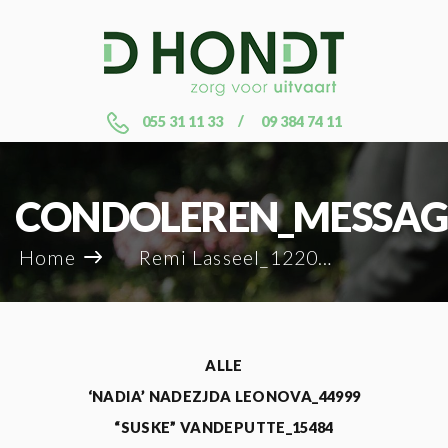
055 31 11 33
09 384 74 11
CONDOLEREN_MESSAG
Home
Remi Lasseel_122014
ALLE
‘NADIA’ NADEZJDA LEONOVA_44999
“SUSKE” VANDEPUTTE_15484