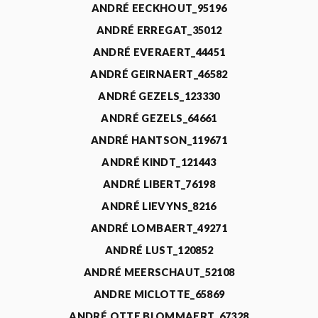
ANDRÉ EECKHOUT_95196
ANDRÉ ERREGAT_35012
ANDRÉ EVERAERT_44451
ANDRÉ GEIRNAERT_46582
ANDRÉ GEZELS_123330
ANDRÉ GEZELS_64661
ANDRÉ HANTSON_119671
ANDRÉ KINDT_121443
ANDRÉ LIBERT_76198
ANDRÉ LIEVYNS_8216
ANDRÉ LOMBAERT_49271
ANDRÉ LUST_120852
ANDRÉ MEERSCHAUT_52108
ANDRE MICLOTTE_65869
ANDRÉ OTTE BLOMMAERT_67328