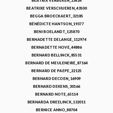
BEATRIX VERBEKEN_23424
BEATRIXE VERSCHUEREN_43500
BEGGA BROECKAERT_32185
BÉNÉDICTE HANTSON_19377
BENI ROELANDT_125870
BERNADETTE DELANGE_112974
BERNADETTE HOVE_44886
BERNARD BELLINCK_85531
BERNARD DE MEULENEIRE_87164
BERNARD DE PAEPE_22125
BERNARD DECOEN_16909
BERNARD DEKENS_30166
BERNARD NOTE_65114
BERNARDA DREELINCK_132011
BERNICE ANNO_88704