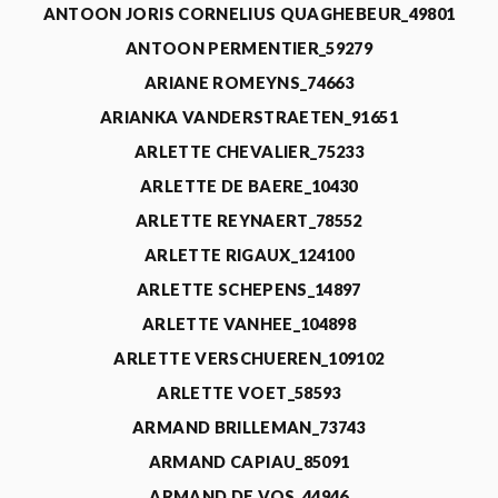
ANTOON JORIS CORNELIUS QUAGHEBEUR_49801
ANTOON PERMENTIER_59279
ARIANE ROMEYNS_74663
ARIANKA VANDERSTRAETEN_91651
ARLETTE CHEVALIER_75233
ARLETTE DE BAERE_10430
ARLETTE REYNAERT_78552
ARLETTE RIGAUX_124100
ARLETTE SCHEPENS_14897
ARLETTE VANHEE_104898
ARLETTE VERSCHUEREN_109102
ARLETTE VOET_58593
ARMAND BRILLEMAN_73743
ARMAND CAPIAU_85091
ARMAND DE VOS_44946