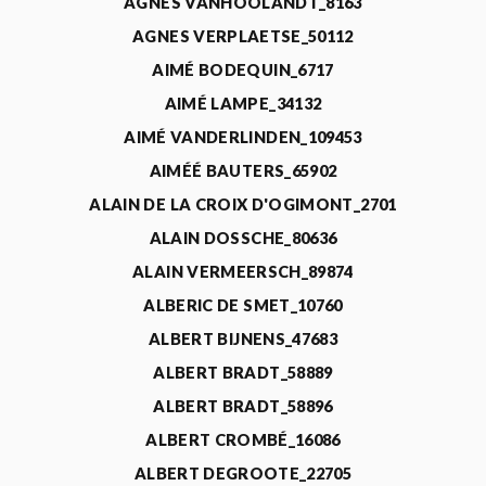
AGNÈS VANHOOLANDT_8163
AGNES VERPLAETSE_50112
AIMÉ BODEQUIN_6717
AIMÉ LAMPE_34132
AIMÉ VANDERLINDEN_109453
AIMÉÉ BAUTERS_65902
ALAIN DE LA CROIX D'OGIMONT_2701
ALAIN DOSSCHE_80636
ALAIN VERMEERSCH_89874
ALBERIC DE SMET_10760
ALBERT BIJNENS_47683
ALBERT BRADT_58889
ALBERT BRADT_58896
ALBERT CROMBÉ_16086
ALBERT DEGROOTE_22705