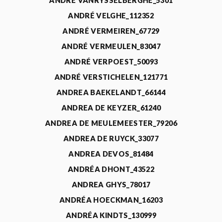
ANDRÉ VANRYSSELBERGHE_5301
ANDRÉ VELGHE_112352
ANDRÉ VERMEIREN_67729
ANDRÉ VERMEULEN_83047
ANDRÉ VERPOEST_50093
ANDRÉ VERSTICHELEN_121771
ANDREA BAEKELANDT_66144
ANDREA DE KEYZER_61240
ANDREA DE MEULEMEESTER_79206
ANDREA DE RUYCK_33077
ANDREA DEVOS_81484
ANDRÉA DHONT_43522
ANDREA GHYS_78017
ANDRÉA HOECKMAN_16203
ANDRÉA KINDTS_130999