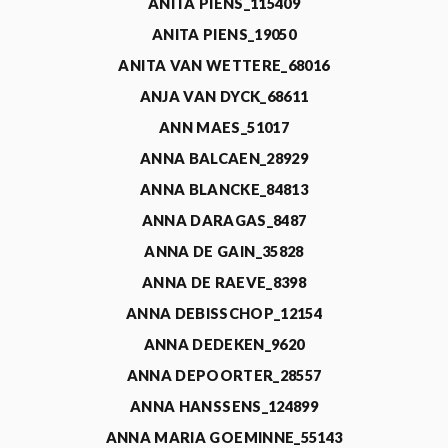
ANITA PIENS_115409
ANITA PIENS_19050
ANITA VAN WETTERE_68016
ANJA VAN DYCK_68611
ANN MAES_51017
ANNA BALCAEN_28929
ANNA BLANCKE_84813
ANNA DARAGAS_8487
ANNA DE GAIN_35828
ANNA DE RAEVE_8398
ANNA DEBISSCHOP_12154
ANNA DEDEKEN_9620
ANNA DEPOORTER_28557
ANNA HANSSENS_124899
ANNA MARIA GOEMINNE_55143