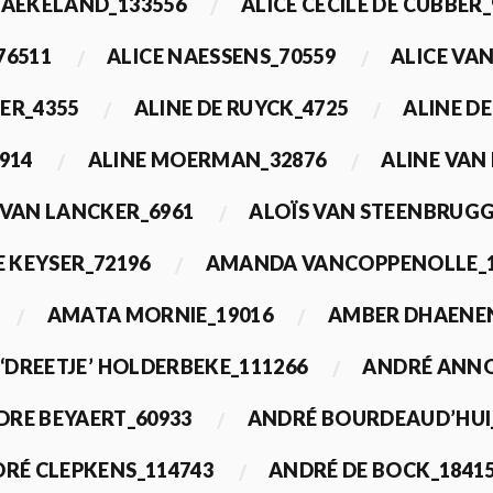
BAEKELAND_133556
ALICE CECILE DE CUBBER_
76511
ALICE NAESSENS_70559
ALICE VAN
ER_4355
ALINE DE RUYCK_4725
ALINE D
914
ALINE MOERMAN_32876
ALINE VAN
 VAN LANCKER_6961
ALOÏS VAN STEENBRUGG
 KEYSER_72196
AMANDA VANCOPPENOLLE_1
AMATA MORNIE_19016
AMBER DHAENEN
‘DREETJE’ HOLDERBEKE_111266
ANDRÉ ANNO
DRE BEYAERT_60933
ANDRÉ BOURDEAUD’HUI
RÉ CLEPKENS_114743
ANDRÉ DE BOCK_1841