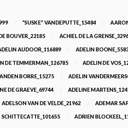
999
“SUSKE” VANDEPUTTE_15484
AARON
 DE BOUVER_22185
ACHIEL DE LA GRENSE_329
ADELIN AUDOOR_116889
ADELIN BOONE_558
IN DE TEMMERMAN_126785
ADELIN DE VOS_1
VANDEN BORRE_15275
ADELIN VANDERMEERS
NE DE GRAEVE_69744
ADELINE MARTENS_124
ADELSON VAN DE VELDE_21962
ADEMAR SAP
 SCHITTECATTE_101655
ADRIEN BLOCKEEL_1