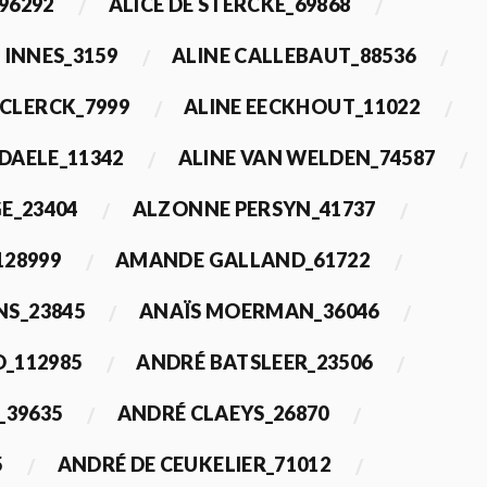
96292
ALICE DE STERCKE_69868
 INNES_3159
ALINE CALLEBAUT_88536
ECLERCK_7999
ALINE EECKHOUT_11022
 DAELE_11342
ALINE VAN WELDEN_74587
E_23404
ALZONNE PERSYN_41737
28999
AMANDE GALLAND_61722
S_23845
ANAÏS MOERMAN_36046
_112985
ANDRÉ BATSLEER_23506
_39635
ANDRÉ CLAEYS_26870
5
ANDRÉ DE CEUKELIER_71012