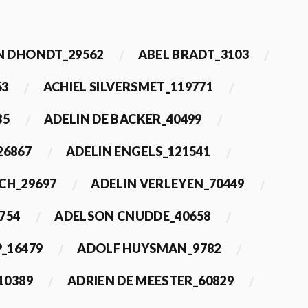
 DHONDT_29562
ABEL BRADT_3103
63
ACHIEL SILVERSMET_119771
35
ADELIN DE BACKER_40499
26867
ADELIN ENGELS_121541
CH_29697
ADELIN VERLEYEN_70449
754
ADELSON CNUDDE_40658
_16479
ADOLF HUYSMAN_9782
10389
ADRIEN DE MEESTER_60829