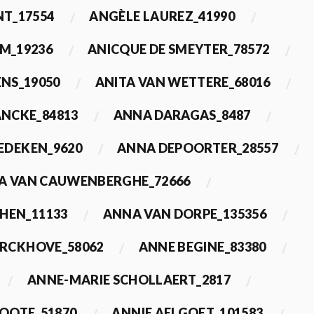
T_17554
ANGÈLE LAUREZ_41990
M_19236
ANICQUE DE SMEYTER_78572
ENS_19050
ANITA VAN WETTERE_68016
NCKE_84813
ANNA DARAGAS_8487
EDEKEN_9620
ANNA DEPOORTER_28557
A VAN CAUWENBERGHE_72666
HEN_11133
ANNA VAN DORPE_135356
ERCKHOVE_58062
ANNE BEGINE_83380
ANNE-MARIE SCHOLLAERT_2817
ROOTE_51870
ANNIE AELGOET_101583