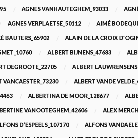
95
AGNES VANHAUTEGHEM_93033
AGN
AGNES VERPLAETSE_50112
AIMÉ BODEQUI
É BAUTERS_65902
ALAIN DE LA CROIX D'OG
 SMET_10760
ALBERT BIJNENS_47683
ALB
RT DEGROOTE_22705
ALBERT LAUWRENSENS
T VANCAESTER_73230
ALBERT VANDE VELDE_
4463
ALBERTINA DE MOOR_128677
ALBE
BERTINE VANOOTEGHEM_42606
ALEX MERCH
LFONS D’ESPEELS_107170
ALFONS VANDAELE