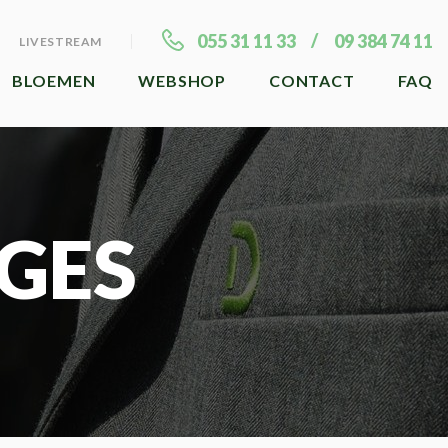
055 31 11 33
09 384 74 11
LIVESTREAM
BLOEMEN
WEBSHOP
CONTACT
FAQ
GES