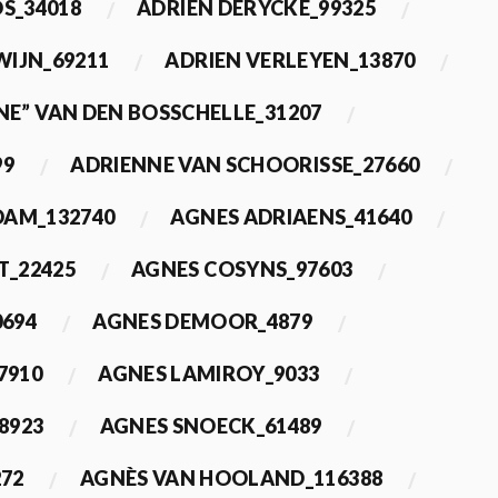
OS_34018
ADRIEN DERYCKE_99325
WIJN_69211
ADRIEN VERLEYEN_13870
NE” VAN DEN BOSSCHELLE_31207
99
ADRIENNE VAN SCHOORISSE_27660
DAM_132740
AGNES ADRIAENS_41640
T_22425
AGNES COSYNS_97603
0694
AGNES DEMOOR_4879
7910
AGNES LAMIROY_9033
8923
AGNES SNOECK_61489
272
AGNÈS VAN HOOLAND_116388