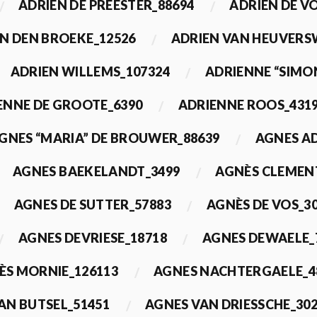
ADRIEN DE PREESTER_88694
ADRIEN DE V
N DEN BROEKE_12526
ADRIEN VAN HEUVERS
ADRIEN WILLEMS_107324
ADRIENNE “SIMO
ENNE DE GROOTE_6390
ADRIENNE ROOS_431
GNES “MARIA” DE BROUWER_88639
AGNES A
AGNES BAEKELANDT_3499
AGNÈS CLEMEN
AGNES DE SUTTER_57883
AGNÈS DE VOS_3
AGNES DEVRIESE_18718
AGNES DEWAELE_
ÈS MORNIE_126113
AGNES NACHTERGAELE_4
AN BUTSEL_51451
AGNES VAN DRIESSCHE_30