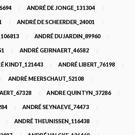
6694
ANDRÉ DE JONGE_131304
1
ANDRÉ DE SCHEERDER_24001
_106813
ANDRÉ DUJARDIN_89960
51
ANDRÉ GEIRNAERT_46582
É KINDT_121443
ANDRÉ LIBERT_76198
ANDRÉ MEERSCHAUT_52108
ERT_67328
ANDRE QUINTYN_37286
284
ANDRÉ SEYNAEVE_74473
ANDRÉ THEUNISSEN_116438