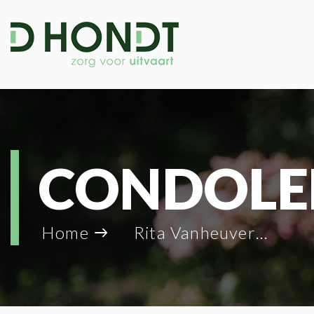
CONDOLE
Home
Rita Vanheuverswijn_121788