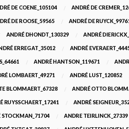
DRÉ DE COENE_105104
ANDRÉ DE CREMER_12
DRÉ DE ROOSE_59565
ANDRÉ DE RUYCK_9976
ANDRÉ DHONDT_130329
ANDRÉ DIERICKX
NDRÉ ERREGAT_35012
ANDRÉ EVERAERT_444
S_64661
ANDRÉ HANTSON_119671
ANDR
RÉ LOMBAERT_49271
ANDRÉ LUST_120852
TE BLOMMAERT_67328
ANDRÉ OTTO BLOMMA
É RUYSSCHAERT_17241
ANDRÉ SEIGNEUR_35
 STOCKMAN_71704
ANDRE TEIRLINCK_27339