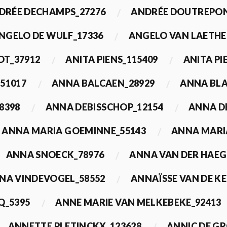
DRÉE DECHAMPS_27276
ANDRÉE DOUTREPON
NGELO DE WULF_17336
ANGELO VAN LAETHE
DT_37912
ANITA PIENS_115409
ANITA PI
51017
ANNA BALCAEN_28929
ANNA BLA
8398
ANNA DEBISSCHOP_12154
ANNA D
ANNA MARIA GOEMINNE_55143
ANNA MARI
ANNA SNOECK_78976
ANNA VAN DER HAEG
NA VINDEVOGEL_58552
ANNAÏSSE VAN DE K
Q_5395
ANNE MARIE VAN MELKEBEKE_92413
ANNETTE PLETINCKX_123628
ANNIC DE G