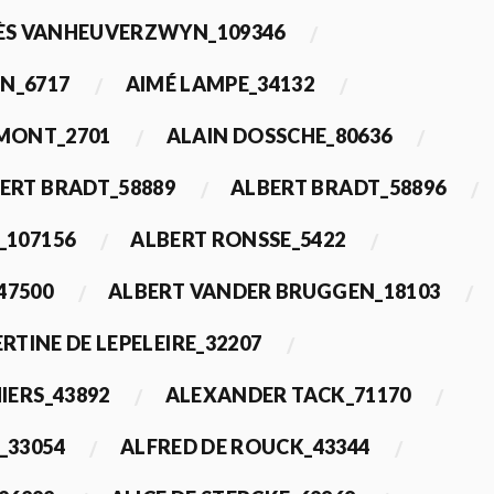
ÈS VANHEUVERZWYN_109346
N_6717
AIMÉ LAMPE_34132
IMONT_2701
ALAIN DOSSCHE_80636
ERT BRADT_58889
ALBERT BRADT_58896
_107156
ALBERT RONSSE_5422
47500
ALBERT VANDER BRUGGEN_18103
RTINE DE LEPELEIRE_32207
IERS_43892
ALEXANDER TACK_71170
_33054
ALFRED DE ROUCK_43344