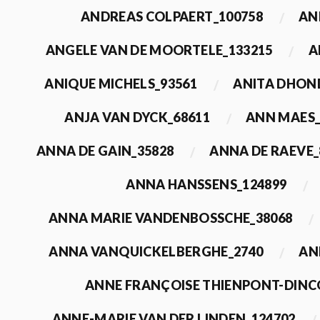
ANDREAS COLPAERT_100758
AN
ANGELE VAN DE MOORTELE_133215
A
ANIQUE MICHELS_93561
ANITA DHON
ANJA VAN DYCK_68611
ANN MAES_
ANNA DE GAIN_35828
ANNA DE RAEVE_
ANNA HANSSENS_124899
ANNA MARIE VANDENBOSSCHE_38068
ANNA VANQUICKELBERGHE_2740
AN
ANNE FRANÇOISE THIENPONT-DINC
ANNE-MARIE VAN DER LINDEN_124702