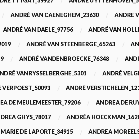
DRÉ TYTGAT_39927
ANDRÉ UYTTENHOVEN_5
ANDRÉ VAN CAENEGHEM_23630
ANDRE 
ANDRÉ VAN DAELE_97756
ANDRÉ VAN HOLL
2019
ANDRÉ VAN STEENBERGE_65263
AN
79
ANDRÉ VANDENBROECKE_76348
ANDR
NDRÉ VANRYSSELBERGHE_5301
ANDRÉ VELG
 VERPOEST_50093
ANDRÉ VERSTICHELEN_12
EA DE MEULEMEESTER_79206
ANDREA DE RU
DREA GHYS_78017
ANDRÉA HOECKMAN_162
MARIE DE LAPORTE_34915
ANDREA MOREELS