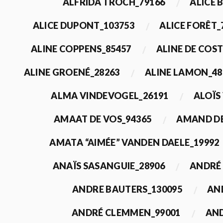
ALFRIDA TROCH_79166
ALICE 
ALICE DUPONT_103753
ALICE FORÊT_
ALINE COPPENS_85457
ALINE DE COST
ALINE GROENÉ_28263
ALINE LAMON_48
ALMA VINDEVOGEL_26191
ALOÏS
AMAAT DE VOS_94365
AMAND DE
AMATA “AIMÉE” VANDEN DAELE_19992
ANAÏS SASANGUIE_28906
ANDRÉ 
ANDRE BAUTERS_130095
AN
ANDRÉ CLEMMEN_99001
AND