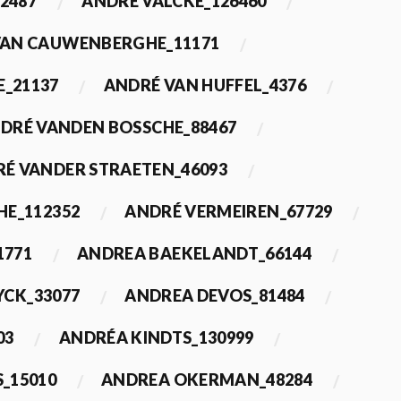
2487
ANDRÉ VALCKE_126460
VAN CAUWENBERGHE_11171
E_21137
ANDRÉ VAN HUFFEL_4376
DRÉ VANDEN BOSSCHE_88467
É VANDER STRAETEN_46093
HE_112352
ANDRÉ VERMEIREN_67729
1771
ANDREA BAEKELANDT_66144
YCK_33077
ANDREA DEVOS_81484
03
ANDRÉA KINDTS_130999
_15010
ANDREA OKERMAN_48284