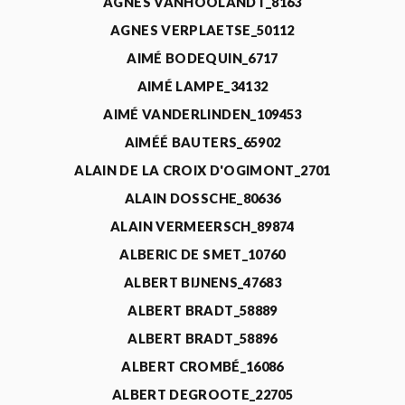
AGNÈS VANHOOLANDT_8163
AGNES VERPLAETSE_50112
AIMÉ BODEQUIN_6717
AIMÉ LAMPE_34132
AIMÉ VANDERLINDEN_109453
AIMÉÉ BAUTERS_65902
ALAIN DE LA CROIX D'OGIMONT_2701
ALAIN DOSSCHE_80636
ALAIN VERMEERSCH_89874
ALBERIC DE SMET_10760
ALBERT BIJNENS_47683
ALBERT BRADT_58889
ALBERT BRADT_58896
ALBERT CROMBÉ_16086
ALBERT DEGROOTE_22705