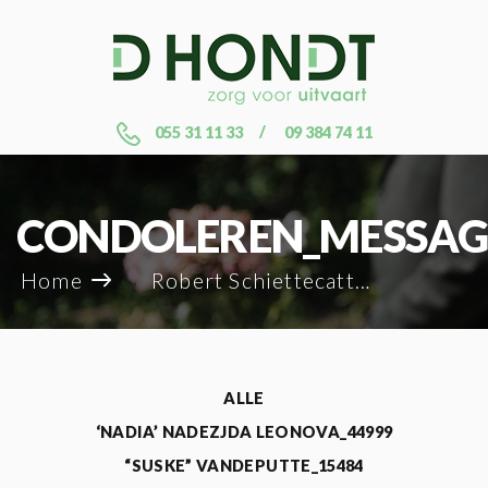
055 31 11 33
09 384 74 11
CONDOLEREN_MESSAG
Home
Robert Schiettecatte_4549
ALLE
‘NADIA’ NADEZJDA LEONOVA_44999
“SUSKE” VANDEPUTTE_15484