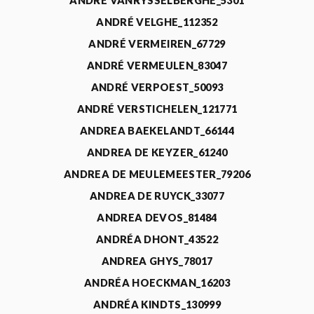
ANDRÉ VANRYSSELBERGHE_5301
ANDRÉ VELGHE_112352
ANDRÉ VERMEIREN_67729
ANDRÉ VERMEULEN_83047
ANDRÉ VERPOEST_50093
ANDRÉ VERSTICHELEN_121771
ANDREA BAEKELANDT_66144
ANDREA DE KEYZER_61240
ANDREA DE MEULEMEESTER_79206
ANDREA DE RUYCK_33077
ANDREA DEVOS_81484
ANDRÉA DHONT_43522
ANDREA GHYS_78017
ANDRÉA HOECKMAN_16203
ANDRÉA KINDTS_130999