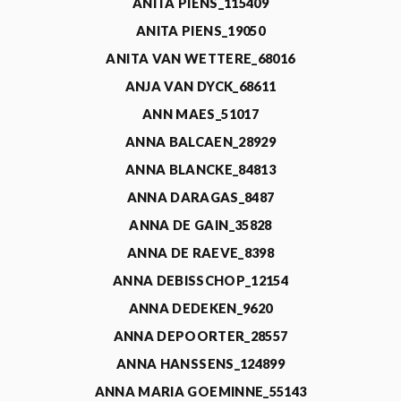
ANITA PIENS_115409
ANITA PIENS_19050
ANITA VAN WETTERE_68016
ANJA VAN DYCK_68611
ANN MAES_51017
ANNA BALCAEN_28929
ANNA BLANCKE_84813
ANNA DARAGAS_8487
ANNA DE GAIN_35828
ANNA DE RAEVE_8398
ANNA DEBISSCHOP_12154
ANNA DEDEKEN_9620
ANNA DEPOORTER_28557
ANNA HANSSENS_124899
ANNA MARIA GOEMINNE_55143