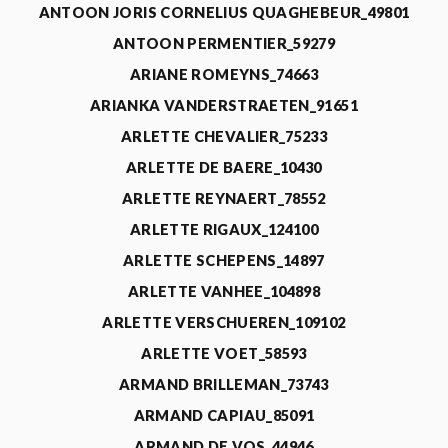
ANTOON JORIS CORNELIUS QUAGHEBEUR_49801
ANTOON PERMENTIER_59279
ARIANE ROMEYNS_74663
ARIANKA VANDERSTRAETEN_91651
ARLETTE CHEVALIER_75233
ARLETTE DE BAERE_10430
ARLETTE REYNAERT_78552
ARLETTE RIGAUX_124100
ARLETTE SCHEPENS_14897
ARLETTE VANHEE_104898
ARLETTE VERSCHUEREN_109102
ARLETTE VOET_58593
ARMAND BRILLEMAN_73743
ARMAND CAPIAU_85091
ARMAND DE VOS_44946