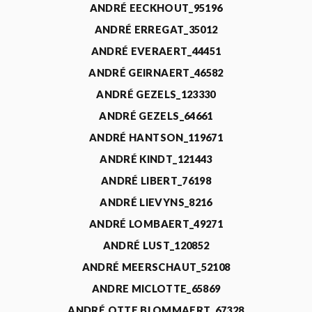
ANDRÉ EECKHOUT_95196
ANDRÉ ERREGAT_35012
ANDRÉ EVERAERT_44451
ANDRÉ GEIRNAERT_46582
ANDRÉ GEZELS_123330
ANDRÉ GEZELS_64661
ANDRÉ HANTSON_119671
ANDRÉ KINDT_121443
ANDRÉ LIBERT_76198
ANDRÉ LIEVYNS_8216
ANDRÉ LOMBAERT_49271
ANDRÉ LUST_120852
ANDRÉ MEERSCHAUT_52108
ANDRE MICLOTTE_65869
ANDRÉ OTTE BLOMMAERT_67328