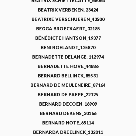
BEATRIX SCHIETTECATTE_68063
BEATRIX VERBEKEN_23424
BEATRIXE VERSCHUEREN_43500
BEGGA BROECKAERT_32185
BÉNÉDICTE HANTSON_19377
BENI ROELANDT_125870
BERNADETTE DELANGE_112974
BERNADETTE HOVE_44886
BERNARD BELLINCK_85531
BERNARD DE MEULENEIRE_87164
BERNARD DE PAEPE_22125
BERNARD DECOEN_16909
BERNARD DEKENS_30166
BERNARD NOTE_65114
BERNARDA DREELINCK_132011