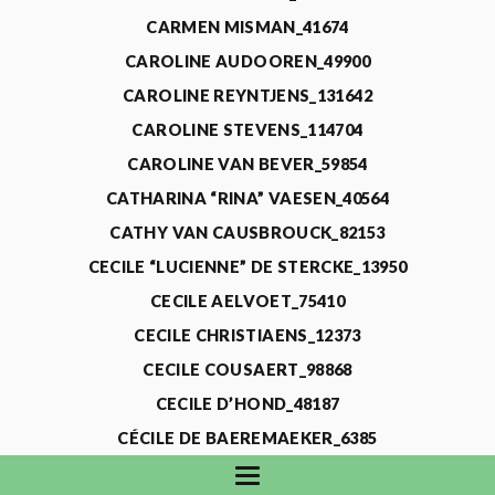
CARMEN MISMAN_41674
CAROLINE AUDOOREN_49900
CAROLINE REYNTJENS_131642
CAROLINE STEVENS_114704
CAROLINE VAN BEVER_59854
CATHARINA “RINA” VAESEN_40564
CATHY VAN CAUSBROUCK_82153
CECILE “LUCIENNE” DE STERCKE_13950
CECILE AELVOET_75410
CECILE CHRISTIAENS_12373
CECILE COUSAERT_98868
CECILE D’HOND_48187
CÉCILE DE BAEREMAEKER_6385
CECILE DE WAELE_4731