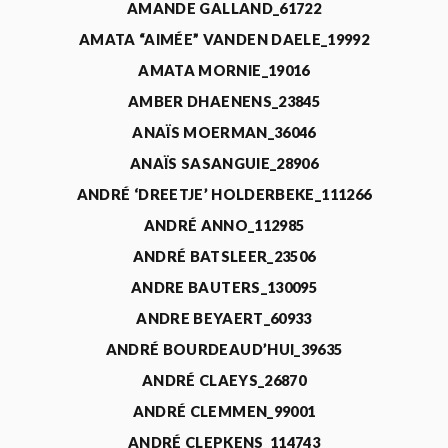
AMANDE GALLAND_61722
AMATA “AIMÉE” VANDEN DAELE_19992
AMATA MORNIE_19016
AMBER DHAENENS_23845
ANAÏS MOERMAN_36046
ANAÏS SASANGUIE_28906
ANDRÉ ‘DREETJE’ HOLDERBEKE_111266
ANDRÉ ANNO_112985
ANDRÉ BATSLEER_23506
ANDRE BAUTERS_130095
ANDRE BEYAERT_60933
ANDRÉ BOURDEAUD’HUI_39635
ANDRÉ CLAEYS_26870
ANDRÉ CLEMMEN_99001
ANDRÉ CLEPKENS_114743