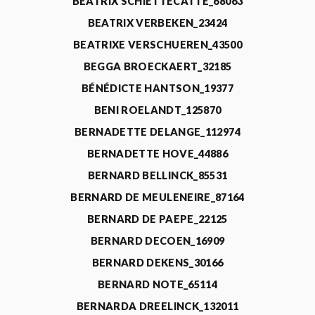
BEATRIX SCHIETTECATTE_68063
BEATRIX VERBEKEN_23424
BEATRIXE VERSCHUEREN_43500
BEGGA BROECKAERT_32185
BÉNÉDICTE HANTSON_19377
BENI ROELANDT_125870
BERNADETTE DELANGE_112974
BERNADETTE HOVE_44886
BERNARD BELLINCK_85531
BERNARD DE MEULENEIRE_87164
BERNARD DE PAEPE_22125
BERNARD DECOEN_16909
BERNARD DEKENS_30166
BERNARD NOTE_65114
BERNARDA DREELINCK_132011