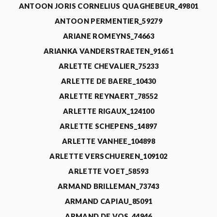
ANTOON JORIS CORNELIUS QUAGHEBEUR_49801
ANTOON PERMENTIER_59279
ARIANE ROMEYNS_74663
ARIANKA VANDERSTRAETEN_91651
ARLETTE CHEVALIER_75233
ARLETTE DE BAERE_10430
ARLETTE REYNAERT_78552
ARLETTE RIGAUX_124100
ARLETTE SCHEPENS_14897
ARLETTE VANHEE_104898
ARLETTE VERSCHUEREN_109102
ARLETTE VOET_58593
ARMAND BRILLEMAN_73743
ARMAND CAPIAU_85091
ARMAND DE VOS_44946