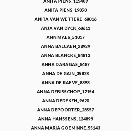
ANITA PIENS_115409
ANITA PIENS_19050
ANITA VAN WETTERE_68016
ANJA VAN DYCK_68611
ANN MAES_51017
ANNA BALCAEN_28929
ANNA BLANCKE_84813
ANNA DARAGAS_8487
ANNA DE GAIN_35828
ANNA DE RAEVE_8398
ANNA DEBISSCHOP_12154
ANNA DEDEKEN_9620
ANNA DEPOORTER_28557
ANNA HANSSENS_124899
ANNA MARIA GOEMINNE_55143