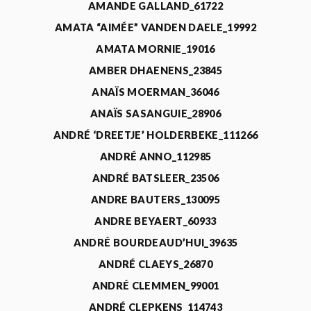
AMANDE GALLAND_61722
AMATA “AIMÉE” VANDEN DAELE_19992
AMATA MORNIE_19016
AMBER DHAENENS_23845
ANAÏS MOERMAN_36046
ANAÏS SASANGUIE_28906
ANDRÉ ‘DREETJE’ HOLDERBEKE_111266
ANDRÉ ANNO_112985
ANDRÉ BATSLEER_23506
ANDRE BAUTERS_130095
ANDRE BEYAERT_60933
ANDRÉ BOURDEAUD’HUI_39635
ANDRÉ CLAEYS_26870
ANDRÉ CLEMMEN_99001
ANDRÉ CLEPKENS_114743