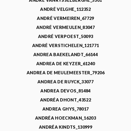
ANDRÉ VANRYSSELBERGHE_5301
ANDRÉ VELGHE_112352
ANDRÉ VERMEIREN_67729
ANDRÉ VERMEULEN_83047
ANDRÉ VERPOEST_50093
ANDRÉ VERSTICHELEN_121771
ANDREA BAEKELANDT_66144
ANDREA DE KEYZER_61240
ANDREA DE MEULEMEESTER_79206
ANDREA DE RUYCK_33077
ANDREA DEVOS_81484
ANDRÉA DHONT_43522
ANDREA GHYS_78017
ANDRÉA HOECKMAN_16203
ANDRÉA KINDTS_130999