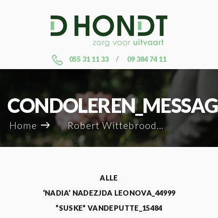
055 31 11 33
09 384 74 11
CONDOLEREN_MESSAG
Home
Robert Wittebroodt_13248
ALLE
‘NADIA’ NADEZJDA LEONOVA_44999
“SUSKE” VANDEPUTTE_15484