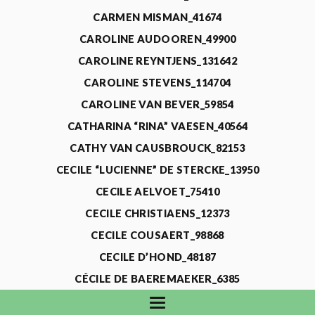
CARMEN MISMAN_41674
CAROLINE AUDOOREN_49900
CAROLINE REYNTJENS_131642
CAROLINE STEVENS_114704
CAROLINE VAN BEVER_59854
CATHARINA “RINA” VAESEN_40564
CATHY VAN CAUSBROUCK_82153
CECILE “LUCIENNE” DE STERCKE_13950
CECILE AELVOET_75410
CECILE CHRISTIAENS_12373
CECILE COUSAERT_98868
CECILE D’HOND_48187
CÉCILE DE BAEREMAEKER_6385
CECILE DE WAELE_4731