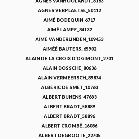
AGNÈS VANHOOLANDT_8163
AGNES VERPLAETSE_50112
AIMÉ BODEQUIN_6717
AIMÉ LAMPE_34132
AIMÉ VANDERLINDEN_109453
AIMÉÉ BAUTERS_65902
ALAIN DE LA CROIX D'OGIMONT_2701
ALAIN DOSSCHE_80636
ALAIN VERMEERSCH_89874
ALBERIC DE SMET_10760
ALBERT BIJNENS_47683
ALBERT BRADT_58889
ALBERT BRADT_58896
ALBERT CROMBÉ_16086
ALBERT DEGROOTE_22705