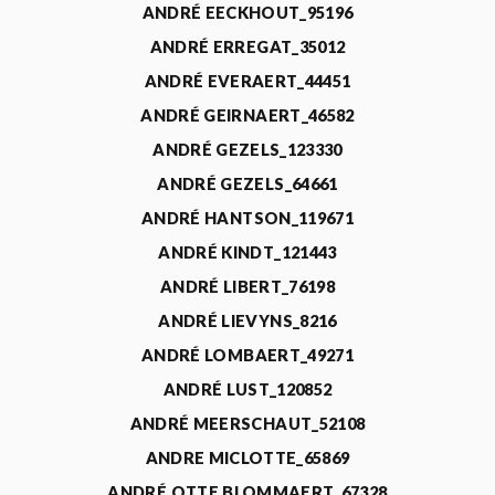
ANDRÉ EECKHOUT_95196
ANDRÉ ERREGAT_35012
ANDRÉ EVERAERT_44451
ANDRÉ GEIRNAERT_46582
ANDRÉ GEZELS_123330
ANDRÉ GEZELS_64661
ANDRÉ HANTSON_119671
ANDRÉ KINDT_121443
ANDRÉ LIBERT_76198
ANDRÉ LIEVYNS_8216
ANDRÉ LOMBAERT_49271
ANDRÉ LUST_120852
ANDRÉ MEERSCHAUT_52108
ANDRE MICLOTTE_65869
ANDRÉ OTTE BLOMMAERT_67328