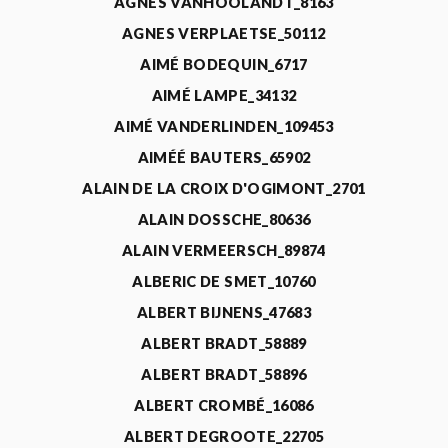
AGNÈS VANHOOLANDT_8163
AGNES VERPLAETSE_50112
AIMÉ BODEQUIN_6717
AIMÉ LAMPE_34132
AIMÉ VANDERLINDEN_109453
AIMÉÉ BAUTERS_65902
ALAIN DE LA CROIX D'OGIMONT_2701
ALAIN DOSSCHE_80636
ALAIN VERMEERSCH_89874
ALBERIC DE SMET_10760
ALBERT BIJNENS_47683
ALBERT BRADT_58889
ALBERT BRADT_58896
ALBERT CROMBÉ_16086
ALBERT DEGROOTE_22705