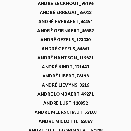
ANDRÉ EECKHOUT_95196
ANDRÉ ERREGAT_35012
ANDRÉ EVERAERT_44451
ANDRÉ GEIRNAERT_46582
ANDRÉ GEZELS_123330
ANDRÉ GEZELS_64661
ANDRÉ HANTSON_119671
ANDRÉ KINDT_121443
ANDRÉ LIBERT_76198
ANDRÉ LIEVYNS_8216
ANDRÉ LOMBAERT_49271
ANDRÉ LUST_120852
ANDRÉ MEERSCHAUT_52108
ANDRE MICLOTTE_65869
ANDRÉ OTTE BLOMMAERT_67328