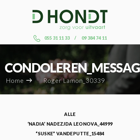
055 31 11 33
09 384 74 11
CONDOLEREN_MESSAG
Home
Roger Lamon_30339
ALLE
‘NADIA’ NADEZJDA LEONOVA_44999
“SUSKE” VANDEPUTTE_15484