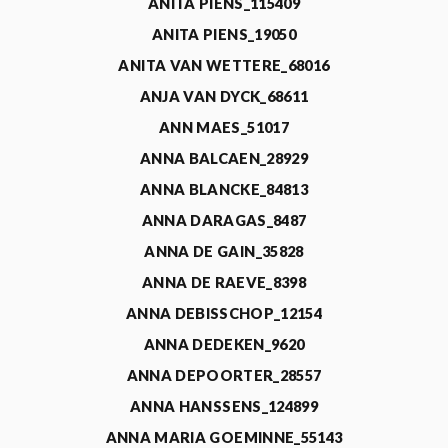
ANITA PIENS_115409
ANITA PIENS_19050
ANITA VAN WETTERE_68016
ANJA VAN DYCK_68611
ANN MAES_51017
ANNA BALCAEN_28929
ANNA BLANCKE_84813
ANNA DARAGAS_8487
ANNA DE GAIN_35828
ANNA DE RAEVE_8398
ANNA DEBISSCHOP_12154
ANNA DEDEKEN_9620
ANNA DEPOORTER_28557
ANNA HANSSENS_124899
ANNA MARIA GOEMINNE_55143