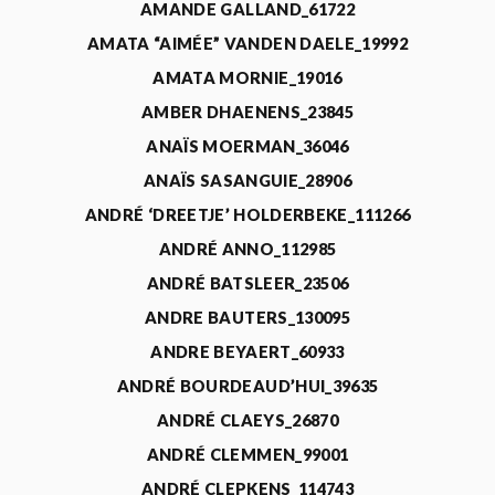
AMANDE GALLAND_61722
AMATA “AIMÉE” VANDEN DAELE_19992
AMATA MORNIE_19016
AMBER DHAENENS_23845
ANAÏS MOERMAN_36046
ANAÏS SASANGUIE_28906
ANDRÉ ‘DREETJE’ HOLDERBEKE_111266
ANDRÉ ANNO_112985
ANDRÉ BATSLEER_23506
ANDRE BAUTERS_130095
ANDRE BEYAERT_60933
ANDRÉ BOURDEAUD’HUI_39635
ANDRÉ CLAEYS_26870
ANDRÉ CLEMMEN_99001
ANDRÉ CLEPKENS_114743