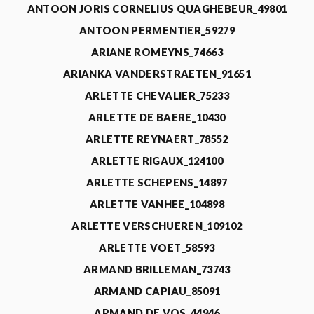
ANTOON JORIS CORNELIUS QUAGHEBEUR_49801
ANTOON PERMENTIER_59279
ARIANE ROMEYNS_74663
ARIANKA VANDERSTRAETEN_91651
ARLETTE CHEVALIER_75233
ARLETTE DE BAERE_10430
ARLETTE REYNAERT_78552
ARLETTE RIGAUX_124100
ARLETTE SCHEPENS_14897
ARLETTE VANHEE_104898
ARLETTE VERSCHUEREN_109102
ARLETTE VOET_58593
ARMAND BRILLEMAN_73743
ARMAND CAPIAU_85091
ARMAND DE VOS_44946