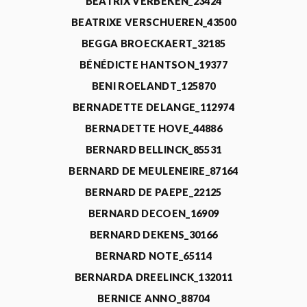
BEATRIX VERBEKEN_23424
BEATRIXE VERSCHUEREN_43500
BEGGA BROECKAERT_32185
BÉNÉDICTE HANTSON_19377
BENI ROELANDT_125870
BERNADETTE DELANGE_112974
BERNADETTE HOVE_44886
BERNARD BELLINCK_85531
BERNARD DE MEULENEIRE_87164
BERNARD DE PAEPE_22125
BERNARD DECOEN_16909
BERNARD DEKENS_30166
BERNARD NOTE_65114
BERNARDA DREELINCK_132011
BERNICE ANNO_88704