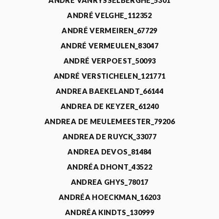
ANDRÉ VANRYSSELBERGHE_5301
ANDRÉ VELGHE_112352
ANDRÉ VERMEIREN_67729
ANDRÉ VERMEULEN_83047
ANDRÉ VERPOEST_50093
ANDRÉ VERSTICHELEN_121771
ANDREA BAEKELANDT_66144
ANDREA DE KEYZER_61240
ANDREA DE MEULEMEESTER_79206
ANDREA DE RUYCK_33077
ANDREA DEVOS_81484
ANDRÉA DHONT_43522
ANDREA GHYS_78017
ANDRÉA HOECKMAN_16203
ANDRÉA KINDTS_130999