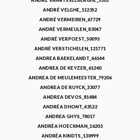
ANDRÉ VANRYSSELBERGHE_5301
ANDRÉ VELGHE_112352
ANDRÉ VERMEIREN_67729
ANDRÉ VERMEULEN_83047
ANDRÉ VERPOEST_50093
ANDRÉ VERSTICHELEN_121771
ANDREA BAEKELANDT_66144
ANDREA DE KEYZER_61240
ANDREA DE MEULEMEESTER_79206
ANDREA DE RUYCK_33077
ANDREA DEVOS_81484
ANDRÉA DHONT_43522
ANDREA GHYS_78017
ANDRÉA HOECKMAN_16203
ANDRÉA KINDTS_130999