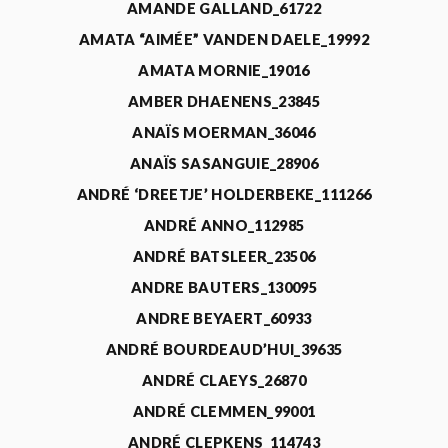
AMANDE GALLAND_61722
AMATA “AIMÉE” VANDEN DAELE_19992
AMATA MORNIE_19016
AMBER DHAENENS_23845
ANAÏS MOERMAN_36046
ANAÏS SASANGUIE_28906
ANDRÉ ‘DREETJE’ HOLDERBEKE_111266
ANDRÉ ANNO_112985
ANDRÉ BATSLEER_23506
ANDRE BAUTERS_130095
ANDRE BEYAERT_60933
ANDRÉ BOURDEAUD’HUI_39635
ANDRÉ CLAEYS_26870
ANDRÉ CLEMMEN_99001
ANDRÉ CLEPKENS_114743