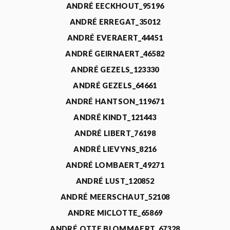
ANDRÉ EECKHOUT_95196
ANDRÉ ERREGAT_35012
ANDRÉ EVERAERT_44451
ANDRÉ GEIRNAERT_46582
ANDRÉ GEZELS_123330
ANDRÉ GEZELS_64661
ANDRÉ HANTSON_119671
ANDRÉ KINDT_121443
ANDRÉ LIBERT_76198
ANDRÉ LIEVYNS_8216
ANDRÉ LOMBAERT_49271
ANDRÉ LUST_120852
ANDRÉ MEERSCHAUT_52108
ANDRE MICLOTTE_65869
ANDRÉ OTTE BLOMMAERT_67328