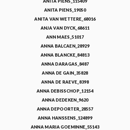
ANITA PIENS_115409
ANITA PIENS_19050
ANITA VAN WETTERE_68016
ANJA VAN DYCK_68611
ANN MAES_51017
ANNA BALCAEN_28929
ANNA BLANCKE_84813
ANNA DARAGAS_8487
ANNA DE GAIN_35828
ANNA DE RAEVE_8398
ANNA DEBISSCHOP_12154
ANNA DEDEKEN_9620
ANNA DEPOORTER_28557
ANNA HANSSENS_124899
ANNA MARIA GOEMINNE_55143