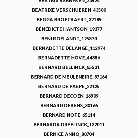
BEATRIX VERBEKEN_23424
BEATRIXE VERSCHUEREN_43500
BEGGA BROECKAERT_32185
BÉNÉDICTE HANTSON_19377
BENI ROELANDT_125870
BERNADETTE DELANGE_112974
BERNADETTE HOVE_44886
BERNARD BELLINCK_85531
BERNARD DE MEULENEIRE_87164
BERNARD DE PAEPE_22125
BERNARD DECOEN_16909
BERNARD DEKENS_30166
BERNARD NOTE_65114
BERNARDA DREELINCK_132011
BERNICE ANNO_88704