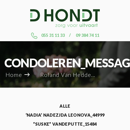
055 31 11 33
09 384 74 11
CONDOLEREN_MESSAG
Home
Roland Van Heddegem_80288
ALLE
‘NADIA’ NADEZJDA LEONOVA_44999
“SUSKE” VANDEPUTTE_15484