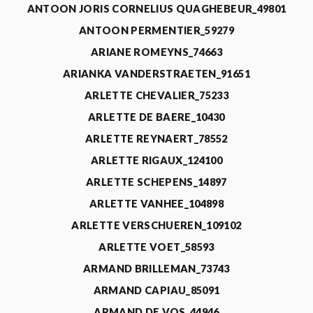
ANTOON JORIS CORNELIUS QUAGHEBEUR_49801
ANTOON PERMENTIER_59279
ARIANE ROMEYNS_74663
ARIANKA VANDERSTRAETEN_91651
ARLETTE CHEVALIER_75233
ARLETTE DE BAERE_10430
ARLETTE REYNAERT_78552
ARLETTE RIGAUX_124100
ARLETTE SCHEPENS_14897
ARLETTE VANHEE_104898
ARLETTE VERSCHUEREN_109102
ARLETTE VOET_58593
ARMAND BRILLEMAN_73743
ARMAND CAPIAU_85091
ARMAND DE VOS_44946