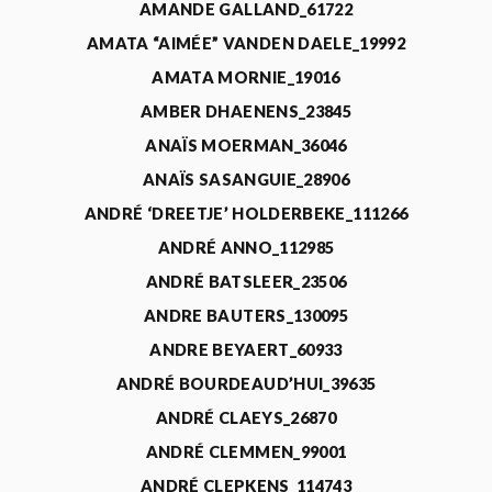
AMANDE GALLAND_61722
AMATA “AIMÉE” VANDEN DAELE_19992
AMATA MORNIE_19016
AMBER DHAENENS_23845
ANAÏS MOERMAN_36046
ANAÏS SASANGUIE_28906
ANDRÉ ‘DREETJE’ HOLDERBEKE_111266
ANDRÉ ANNO_112985
ANDRÉ BATSLEER_23506
ANDRE BAUTERS_130095
ANDRE BEYAERT_60933
ANDRÉ BOURDEAUD’HUI_39635
ANDRÉ CLAEYS_26870
ANDRÉ CLEMMEN_99001
ANDRÉ CLEPKENS_114743