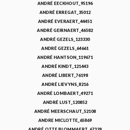
ANDRÉ EECKHOUT_95196
ANDRÉ ERREGAT_35012
ANDRÉ EVERAERT_44451
ANDRÉ GEIRNAERT_46582
ANDRÉ GEZELS_123330
ANDRÉ GEZELS_64661
ANDRÉ HANTSON_119671
ANDRÉ KINDT_121443
ANDRÉ LIBERT_76198
ANDRÉ LIEVYNS_8216
ANDRÉ LOMBAERT_49271
ANDRÉ LUST_120852
ANDRÉ MEERSCHAUT_52108
ANDRE MICLOTTE_65869
ANDRÉ OTTE BLOMMAERT_67328