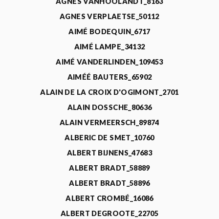
AGNÈS VANHOOLANDT_8163
AGNES VERPLAETSE_50112
AIMÉ BODEQUIN_6717
AIMÉ LAMPE_34132
AIMÉ VANDERLINDEN_109453
AIMÉÉ BAUTERS_65902
ALAIN DE LA CROIX D'OGIMONT_2701
ALAIN DOSSCHE_80636
ALAIN VERMEERSCH_89874
ALBERIC DE SMET_10760
ALBERT BIJNENS_47683
ALBERT BRADT_58889
ALBERT BRADT_58896
ALBERT CROMBÉ_16086
ALBERT DEGROOTE_22705