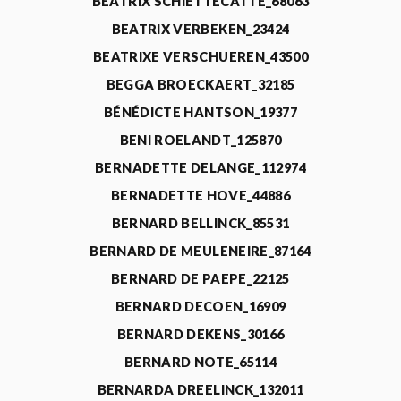
BEATRIX SCHIETTECATTE_68063
BEATRIX VERBEKEN_23424
BEATRIXE VERSCHUEREN_43500
BEGGA BROECKAERT_32185
BÉNÉDICTE HANTSON_19377
BENI ROELANDT_125870
BERNADETTE DELANGE_112974
BERNADETTE HOVE_44886
BERNARD BELLINCK_85531
BERNARD DE MEULENEIRE_87164
BERNARD DE PAEPE_22125
BERNARD DECOEN_16909
BERNARD DEKENS_30166
BERNARD NOTE_65114
BERNARDA DREELINCK_132011