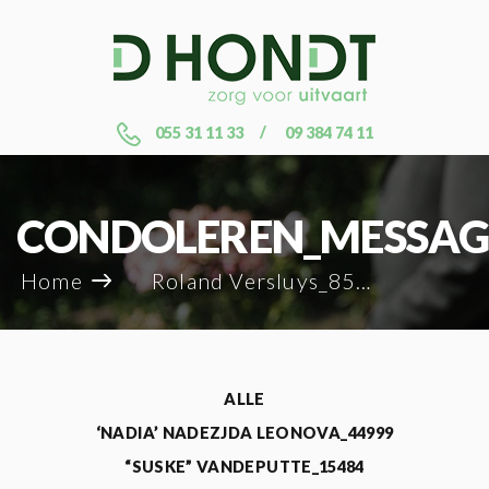
055 31 11 33
09 384 74 11
CONDOLEREN_MESSAG
Home
Roland Versluys_85352
ALLE
‘NADIA’ NADEZJDA LEONOVA_44999
“SUSKE” VANDEPUTTE_15484