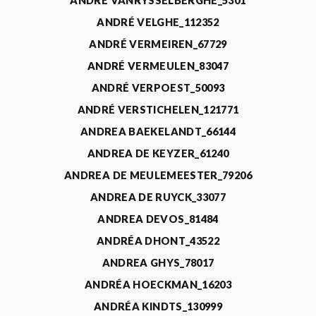
ANDRÉ VANRYSSELBERGHE_5301
ANDRÉ VELGHE_112352
ANDRÉ VERMEIREN_67729
ANDRÉ VERMEULEN_83047
ANDRÉ VERPOEST_50093
ANDRÉ VERSTICHELEN_121771
ANDREA BAEKELANDT_66144
ANDREA DE KEYZER_61240
ANDREA DE MEULEMEESTER_79206
ANDREA DE RUYCK_33077
ANDREA DEVOS_81484
ANDRÉA DHONT_43522
ANDREA GHYS_78017
ANDRÉA HOECKMAN_16203
ANDRÉA KINDTS_130999