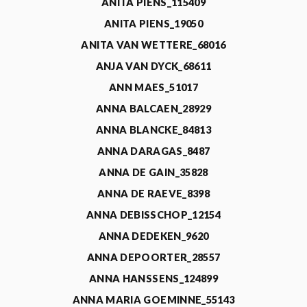
ANITA PIENS_115409
ANITA PIENS_19050
ANITA VAN WETTERE_68016
ANJA VAN DYCK_68611
ANN MAES_51017
ANNA BALCAEN_28929
ANNA BLANCKE_84813
ANNA DARAGAS_8487
ANNA DE GAIN_35828
ANNA DE RAEVE_8398
ANNA DEBISSCHOP_12154
ANNA DEDEKEN_9620
ANNA DEPOORTER_28557
ANNA HANSSENS_124899
ANNA MARIA GOEMINNE_55143