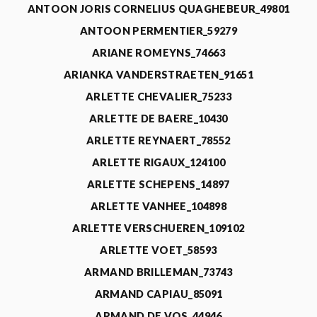
ANTOON JORIS CORNELIUS QUAGHEBEUR_49801
ANTOON PERMENTIER_59279
ARIANE ROMEYNS_74663
ARIANKA VANDERSTRAETEN_91651
ARLETTE CHEVALIER_75233
ARLETTE DE BAERE_10430
ARLETTE REYNAERT_78552
ARLETTE RIGAUX_124100
ARLETTE SCHEPENS_14897
ARLETTE VANHEE_104898
ARLETTE VERSCHUEREN_109102
ARLETTE VOET_58593
ARMAND BRILLEMAN_73743
ARMAND CAPIAU_85091
ARMAND DE VOS_44946