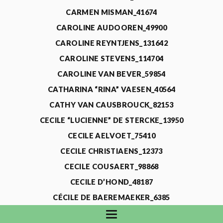
CARMEN MISMAN_41674
CAROLINE AUDOOREN_49900
CAROLINE REYNTJENS_131642
CAROLINE STEVENS_114704
CAROLINE VAN BEVER_59854
CATHARINA “RINA” VAESEN_40564
CATHY VAN CAUSBROUCK_82153
CECILE “LUCIENNE” DE STERCKE_13950
CECILE AELVOET_75410
CECILE CHRISTIAENS_12373
CECILE COUSAERT_98868
CECILE D’HOND_48187
CÉCILE DE BAEREMAEKER_6385
CECILE DE WAELE_4731