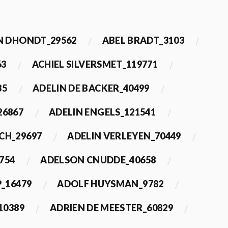
 DHONDT_29562
ABEL BRADT_3103
63
ACHIEL SILVERSMET_119771
35
ADELIN DE BACKER_40499
26867
ADELIN ENGELS_121541
CH_29697
ADELIN VERLEYEN_70449
754
ADELSON CNUDDE_40658
_16479
ADOLF HUYSMAN_9782
10389
ADRIEN DE MEESTER_60829