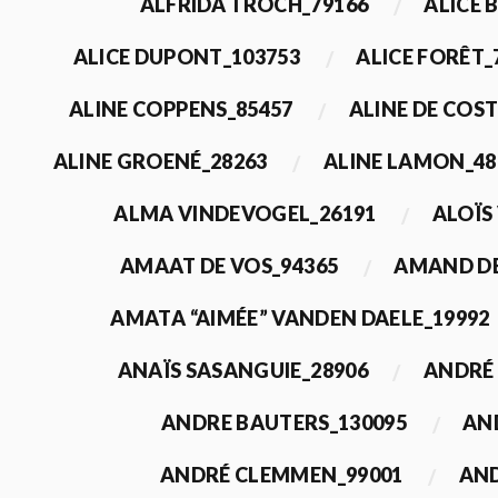
ALFRIDA TROCH_79166
ALICE 
ALICE DUPONT_103753
ALICE FORÊT_
ALINE COPPENS_85457
ALINE DE COST
ALINE GROENÉ_28263
ALINE LAMON_48
ALMA VINDEVOGEL_26191
ALOÏS
AMAAT DE VOS_94365
AMAND DE
AMATA “AIMÉE” VANDEN DAELE_19992
ANAÏS SASANGUIE_28906
ANDRÉ 
ANDRE BAUTERS_130095
AN
ANDRÉ CLEMMEN_99001
AND