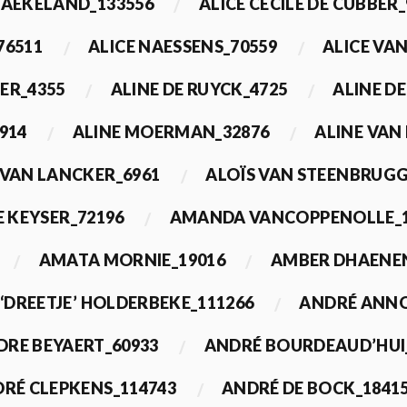
BAEKELAND_133556
ALICE CECILE DE CUBBER_
76511
ALICE NAESSENS_70559
ALICE VAN
ER_4355
ALINE DE RUYCK_4725
ALINE D
914
ALINE MOERMAN_32876
ALINE VAN
 VAN LANCKER_6961
ALOÏS VAN STEENBRUGG
 KEYSER_72196
AMANDA VANCOPPENOLLE_1
AMATA MORNIE_19016
AMBER DHAENEN
‘DREETJE’ HOLDERBEKE_111266
ANDRÉ ANNO
DRE BEYAERT_60933
ANDRÉ BOURDEAUD’HUI
RÉ CLEPKENS_114743
ANDRÉ DE BOCK_1841