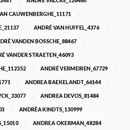
2487
ANDRÉ VALCKE_126460
VAN CAUWENBERGHE_11171
E_21137
ANDRÉ VAN HUFFEL_4376
DRÉ VANDEN BOSSCHE_88467
É VANDER STRAETEN_46093
HE_112352
ANDRÉ VERMEIREN_67729
1771
ANDREA BAEKELANDT_66144
YCK_33077
ANDREA DEVOS_81484
03
ANDRÉA KINDTS_130999
_15010
ANDREA OKERMAN_48284