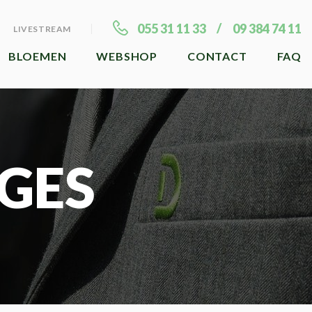
055 31 11 33
09 384 74 11
LIVESTREAM
BLOEMEN
WEBSHOP
CONTACT
FAQ
GES