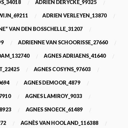
OS_34018
ADRIEN DERYCKE_99325
WIJN_69211
ADRIEN VERLEYEN_13870
NE” VAN DEN BOSSCHELLE_31207
99
ADRIENNE VAN SCHOORISSE_27660
DAM_132740
AGNES ADRIAENS_41640
T_22425
AGNES COSYNS_97603
0694
AGNES DEMOOR_4879
7910
AGNES LAMIROY_9033
8923
AGNES SNOECK_61489
272
AGNÈS VAN HOOLAND_116388