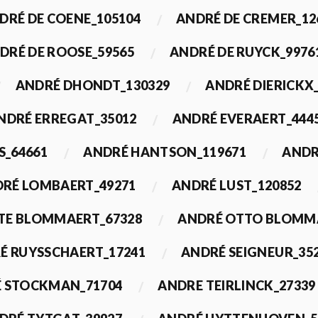
DRÉ DE COENE_105104
ANDRÉ DE CREMER_12
DRÉ DE ROOSE_59565
ANDRÉ DE RUYCK_9976
ANDRÉ DHONDT_130329
ANDRÉ DIERICKX
NDRÉ ERREGAT_35012
ANDRÉ EVERAERT_444
S_64661
ANDRÉ HANTSON_119671
ANDR
RÉ LOMBAERT_49271
ANDRÉ LUST_120852
TE BLOMMAERT_67328
ANDRÉ OTTO BLOMMA
É RUYSSCHAERT_17241
ANDRÉ SEIGNEUR_35
 STOCKMAN_71704
ANDRE TEIRLINCK_27339