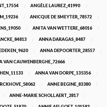
T_17554
ANGÈLE LAUREZ_41990
M_19236
ANICQUE DE SMEYTER_78572
ENS_19050
ANITA VAN WETTERE_68016
NCKE_84813
ANNA DARAGAS_8487
EDEKEN_9620
ANNA DEPOORTER_28557
A VAN CAUWENBERGHE_72666
HEN_11133
ANNA VAN DORPE_135356
ERCKHOVE_58062
ANNE BEGINE_83380
ANNE-MARIE SCHOLLAERT_2817
ROOTE_51870
ANNIE AELGOET_101583