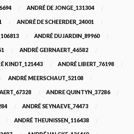
6694
ANDRÉ DE JONGE_131304
1
ANDRÉ DE SCHEERDER_24001
_106813
ANDRÉ DUJARDIN_89960
51
ANDRÉ GEIRNAERT_46582
É KINDT_121443
ANDRÉ LIBERT_76198
ANDRÉ MEERSCHAUT_52108
ERT_67328
ANDRE QUINTYN_37286
284
ANDRÉ SEYNAEVE_74473
ANDRÉ THEUNISSEN_116438