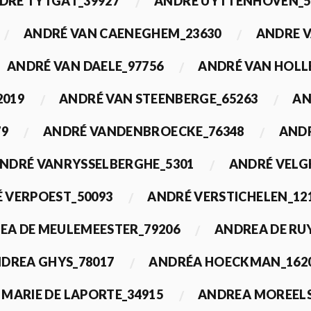
DRÉ TYTGAT_39927
ANDRÉ UYTTENHOVEN_5
ANDRÉ VAN CAENEGHEM_23630
ANDRE 
ANDRÉ VAN DAELE_97756
ANDRÉ VAN HOLL
2019
ANDRÉ VAN STEENBERGE_65263
AN
79
ANDRÉ VANDENBROECKE_76348
ANDR
NDRÉ VANRYSSELBERGHE_5301
ANDRÉ VELG
 VERPOEST_50093
ANDRÉ VERSTICHELEN_12
EA DE MEULEMEESTER_79206
ANDREA DE RU
DREA GHYS_78017
ANDRÉA HOECKMAN_162
MARIE DE LAPORTE_34915
ANDREA MOREELS