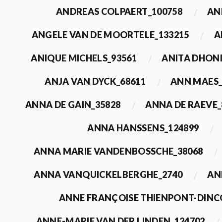
ANDREAS COLPAERT_100758
AN
ANGELE VAN DE MOORTELE_133215
A
ANIQUE MICHELS_93561
ANITA DHON
ANJA VAN DYCK_68611
ANN MAES_
ANNA DE GAIN_35828
ANNA DE RAEVE_
ANNA HANSSENS_124899
ANNA MARIE VANDENBOSSCHE_38068
ANNA VANQUICKELBERGHE_2740
AN
ANNE FRANÇOISE THIENPONT-DINC
ANNE-MARIE VAN DER LINDEN_124702