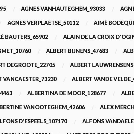
95
AGNES VANHAUTEGHEM_93033
AGN
AGNES VERPLAETSE_50112
AIMÉ BODEQUI
É BAUTERS_65902
ALAIN DE LA CROIX D'OG
 SMET_10760
ALBERT BIJNENS_47683
ALB
RT DEGROOTE_22705
ALBERT LAUWRENSENS
T VANCAESTER_73230
ALBERT VANDE VELDE_
4463
ALBERTINA DE MOOR_128677
ALBE
BERTINE VANOOTEGHEM_42606
ALEX MERCH
LFONS D’ESPEELS_107170
ALFONS VANDAELE