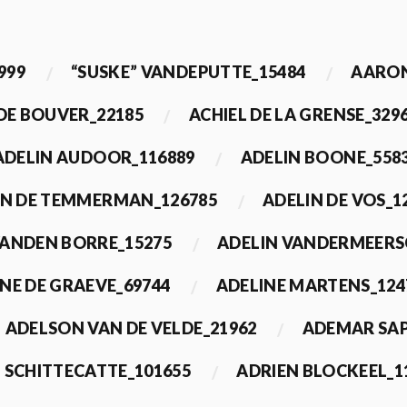
999
“SUSKE” VANDEPUTTE_15484
AARON
 DE BOUVER_22185
ACHIEL DE LA GRENSE_329
ADELIN AUDOOR_116889
ADELIN BOONE_558
IN DE TEMMERMAN_126785
ADELIN DE VOS_1
VANDEN BORRE_15275
ADELIN VANDERMEERS
NE DE GRAEVE_69744
ADELINE MARTENS_124
ADELSON VAN DE VELDE_21962
ADEMAR SAP
 SCHITTECATTE_101655
ADRIEN BLOCKEEL_1