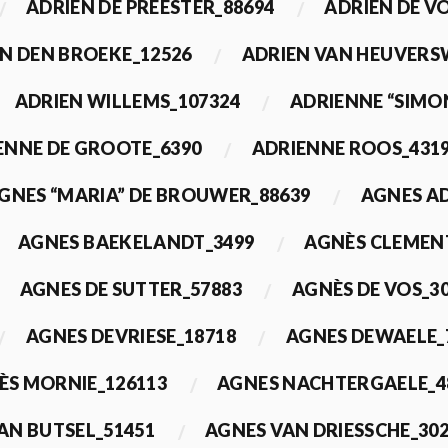
ADRIEN DE PREESTER_88694
ADRIEN DE V
N DEN BROEKE_12526
ADRIEN VAN HEUVERS
ADRIEN WILLEMS_107324
ADRIENNE “SIMO
ENNE DE GROOTE_6390
ADRIENNE ROOS_431
GNES “MARIA” DE BROUWER_88639
AGNES A
AGNES BAEKELANDT_3499
AGNÈS CLEMEN
AGNES DE SUTTER_57883
AGNÈS DE VOS_3
AGNES DEVRIESE_18718
AGNES DEWAELE_
ÈS MORNIE_126113
AGNES NACHTERGAELE_4
AN BUTSEL_51451
AGNES VAN DRIESSCHE_30