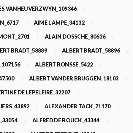
ÈS VANHEUVERZWYN_109346
N_6717
AIMÉ LAMPE_34132
IMONT_2701
ALAIN DOSSCHE_80636
ERT BRADT_58889
ALBERT BRADT_58896
_107156
ALBERT RONSSE_5422
47500
ALBERT VANDER BRUGGEN_18103
RTINE DE LEPELEIRE_32207
IERS_43892
ALEXANDER TACK_71170
_33054
ALFRED DE ROUCK_43344