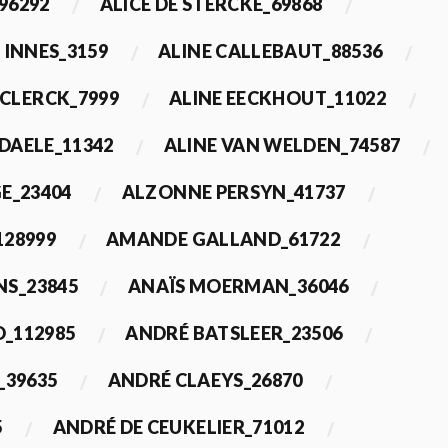
96292
ALICE DE STERCKE_69868
 INNES_3159
ALINE CALLEBAUT_88536
ECLERCK_7999
ALINE EECKHOUT_11022
 DAELE_11342
ALINE VAN WELDEN_74587
E_23404
ALZONNE PERSYN_41737
28999
AMANDE GALLAND_61722
S_23845
ANAÏS MOERMAN_36046
_112985
ANDRÉ BATSLEER_23506
_39635
ANDRÉ CLAEYS_26870
5
ANDRÉ DE CEUKELIER_71012