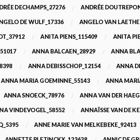
DRÉE DECHAMPS_27276
ANDRÉE DOUTREPON
NGELO DE WULF_17336
ANGELO VAN LAETHE
DT_37912
ANITA PIENS_115409
ANITA PI
51017
ANNA BALCAEN_28929
ANNA BLA
8398
ANNA DEBISSCHOP_12154
ANNA D
ANNA MARIA GOEMINNE_55143
ANNA MARI
ANNA SNOECK_78976
ANNA VAN DER HAEG
NA VINDEVOGEL_58552
ANNAÏSSE VAN DE K
Q_5395
ANNE MARIE VAN MELKEBEKE_92413
ANNETTE PLETINCKX_123628
ANNIC DE G