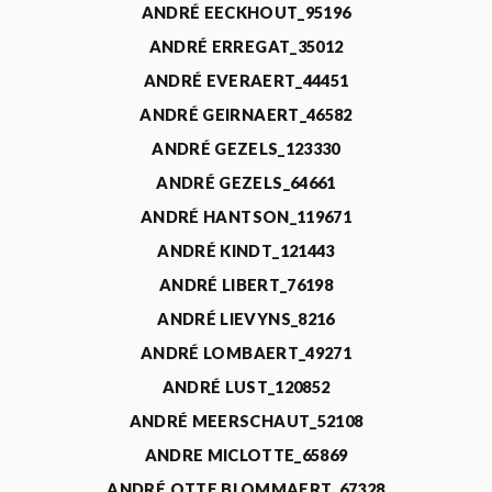
ANDRÉ EECKHOUT_95196
ANDRÉ ERREGAT_35012
ANDRÉ EVERAERT_44451
ANDRÉ GEIRNAERT_46582
ANDRÉ GEZELS_123330
ANDRÉ GEZELS_64661
ANDRÉ HANTSON_119671
ANDRÉ KINDT_121443
ANDRÉ LIBERT_76198
ANDRÉ LIEVYNS_8216
ANDRÉ LOMBAERT_49271
ANDRÉ LUST_120852
ANDRÉ MEERSCHAUT_52108
ANDRE MICLOTTE_65869
ANDRÉ OTTE BLOMMAERT_67328