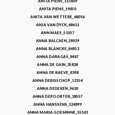
ANITA PIENS_115409
ANITA PIENS_19050
ANITA VAN WETTERE_68016
ANJA VAN DYCK_68611
ANN MAES_51017
ANNA BALCAEN_28929
ANNA BLANCKE_84813
ANNA DARAGAS_8487
ANNA DE GAIN_35828
ANNA DE RAEVE_8398
ANNA DEBISSCHOP_12154
ANNA DEDEKEN_9620
ANNA DEPOORTER_28557
ANNA HANSSENS_124899
ANNA MARIA GOEMINNE_55143