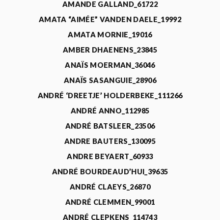
AMANDE GALLAND_61722
AMATA “AIMÉE” VANDEN DAELE_19992
AMATA MORNIE_19016
AMBER DHAENENS_23845
ANAÏS MOERMAN_36046
ANAÏS SASANGUIE_28906
ANDRÉ ‘DREETJE’ HOLDERBEKE_111266
ANDRÉ ANNO_112985
ANDRÉ BATSLEER_23506
ANDRE BAUTERS_130095
ANDRE BEYAERT_60933
ANDRÉ BOURDEAUD’HUI_39635
ANDRÉ CLAEYS_26870
ANDRÉ CLEMMEN_99001
ANDRÉ CLEPKENS_114743