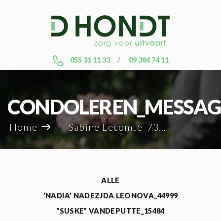
055 31 11 33
09 384 74 11
CONDOLEREN_MESSAG
Home
Sabine Lecomte_73111
ALLE
‘NADIA’ NADEZJDA LEONOVA_44999
“SUSKE” VANDEPUTTE_15484