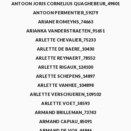
ANTOON JORIS CORNELIUS QUAGHEBEUR_49801
ANTOON PERMENTIER_59279
ARIANE ROMEYNS_74663
ARIANKA VANDERSTRAETEN_91651
ARLETTE CHEVALIER_75233
ARLETTE DE BAERE_10430
ARLETTE REYNAERT_78552
ARLETTE RIGAUX_124100
ARLETTE SCHEPENS_14897
ARLETTE VANHEE_104898
ARLETTE VERSCHUEREN_109102
ARLETTE VOET_58593
ARMAND BRILLEMAN_73743
ARMAND CAPIAU_85091
ARMAND DE VOS_44946