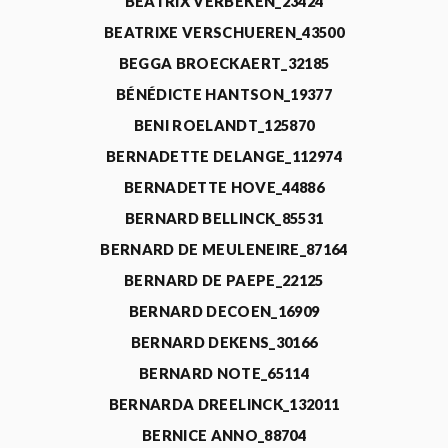
BEATRIX VERBEKEN_23424
BEATRIXE VERSCHUEREN_43500
BEGGA BROECKAERT_32185
BÉNÉDICTE HANTSON_19377
BENI ROELANDT_125870
BERNADETTE DELANGE_112974
BERNADETTE HOVE_44886
BERNARD BELLINCK_85531
BERNARD DE MEULENEIRE_87164
BERNARD DE PAEPE_22125
BERNARD DECOEN_16909
BERNARD DEKENS_30166
BERNARD NOTE_65114
BERNARDA DREELINCK_132011
BERNICE ANNO_88704