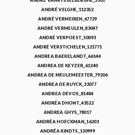
ANDRÉ VANRYSSELBERGHE_5301
ANDRÉ VELGHE_112352
ANDRÉ VERMEIREN_67729
ANDRÉ VERMEULEN_83047
ANDRÉ VERPOEST_50093
ANDRÉ VERSTICHELEN_121771
ANDREA BAEKELANDT_66144
ANDREA DE KEYZER_61240
ANDREA DE MEULEMEESTER_79206
ANDREA DE RUYCK_33077
ANDREA DEVOS_81484
ANDRÉA DHONT_43522
ANDREA GHYS_78017
ANDRÉA HOECKMAN_16203
ANDRÉA KINDTS_130999