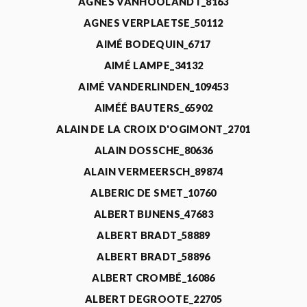
AGNÈS VANHOOLANDT_8163
AGNES VERPLAETSE_50112
AIMÉ BODEQUIN_6717
AIMÉ LAMPE_34132
AIMÉ VANDERLINDEN_109453
AIMÉÉ BAUTERS_65902
ALAIN DE LA CROIX D'OGIMONT_2701
ALAIN DOSSCHE_80636
ALAIN VERMEERSCH_89874
ALBERIC DE SMET_10760
ALBERT BIJNENS_47683
ALBERT BRADT_58889
ALBERT BRADT_58896
ALBERT CROMBÉ_16086
ALBERT DEGROOTE_22705