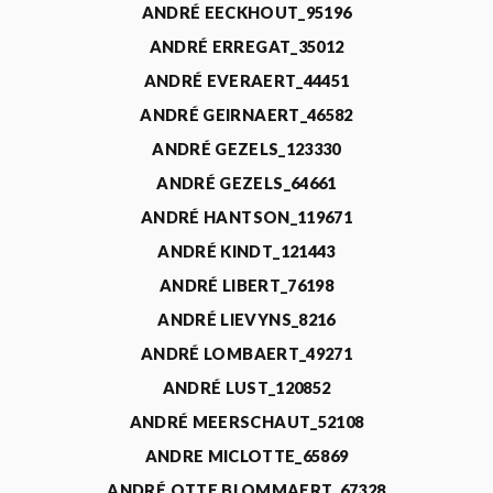
ANDRÉ EECKHOUT_95196
ANDRÉ ERREGAT_35012
ANDRÉ EVERAERT_44451
ANDRÉ GEIRNAERT_46582
ANDRÉ GEZELS_123330
ANDRÉ GEZELS_64661
ANDRÉ HANTSON_119671
ANDRÉ KINDT_121443
ANDRÉ LIBERT_76198
ANDRÉ LIEVYNS_8216
ANDRÉ LOMBAERT_49271
ANDRÉ LUST_120852
ANDRÉ MEERSCHAUT_52108
ANDRE MICLOTTE_65869
ANDRÉ OTTE BLOMMAERT_67328