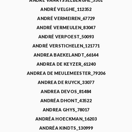
ANDRÉ VANRYSSELBERGHE_5301
ANDRÉ VELGHE_112352
ANDRÉ VERMEIREN_67729
ANDRÉ VERMEULEN_83047
ANDRÉ VERPOEST_50093
ANDRÉ VERSTICHELEN_121771
ANDREA BAEKELANDT_66144
ANDREA DE KEYZER_61240
ANDREA DE MEULEMEESTER_79206
ANDREA DE RUYCK_33077
ANDREA DEVOS_81484
ANDRÉA DHONT_43522
ANDREA GHYS_78017
ANDRÉA HOECKMAN_16203
ANDRÉA KINDTS_130999