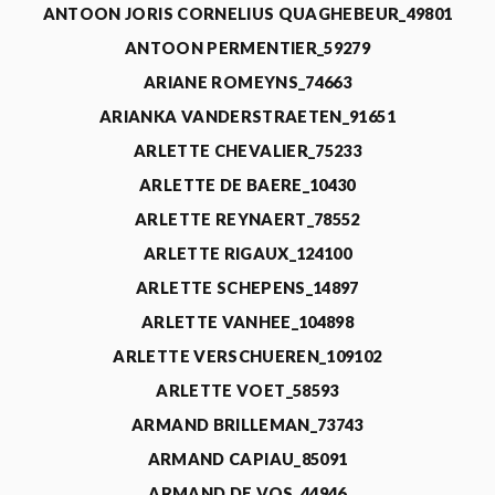
ANTOON JORIS CORNELIUS QUAGHEBEUR_49801
ANTOON PERMENTIER_59279
ARIANE ROMEYNS_74663
ARIANKA VANDERSTRAETEN_91651
ARLETTE CHEVALIER_75233
ARLETTE DE BAERE_10430
ARLETTE REYNAERT_78552
ARLETTE RIGAUX_124100
ARLETTE SCHEPENS_14897
ARLETTE VANHEE_104898
ARLETTE VERSCHUEREN_109102
ARLETTE VOET_58593
ARMAND BRILLEMAN_73743
ARMAND CAPIAU_85091
ARMAND DE VOS_44946