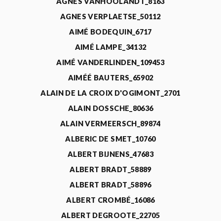
AGNÈS VANHOOLANDT_8163
AGNES VERPLAETSE_50112
AIMÉ BODEQUIN_6717
AIMÉ LAMPE_34132
AIMÉ VANDERLINDEN_109453
AIMÉÉ BAUTERS_65902
ALAIN DE LA CROIX D'OGIMONT_2701
ALAIN DOSSCHE_80636
ALAIN VERMEERSCH_89874
ALBERIC DE SMET_10760
ALBERT BIJNENS_47683
ALBERT BRADT_58889
ALBERT BRADT_58896
ALBERT CROMBÉ_16086
ALBERT DEGROOTE_22705