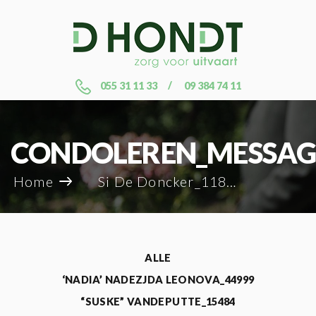
055 31 11 33
09 384 74 11
CONDOLEREN_MESSAG
Home
Si De Doncker_118853
ALLE
‘NADIA’ NADEZJDA LEONOVA_44999
“SUSKE” VANDEPUTTE_15484