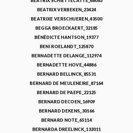
BEATRIX SCHIETTECATTE_68063
BEATRIX VERBEKEN_23424
BEATRIXE VERSCHUEREN_43500
BEGGA BROECKAERT_32185
BÉNÉDICTE HANTSON_19377
BENI ROELANDT_125870
BERNADETTE DELANGE_112974
BERNADETTE HOVE_44886
BERNARD BELLINCK_85531
BERNARD DE MEULENEIRE_87164
BERNARD DE PAEPE_22125
BERNARD DECOEN_16909
BERNARD DEKENS_30166
BERNARD NOTE_65114
BERNARDA DREELINCK_132011