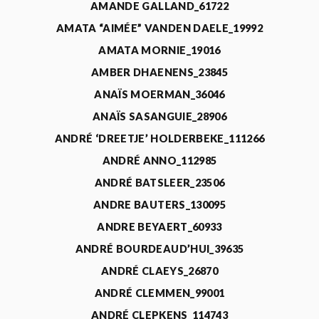
AMANDE GALLAND_61722
AMATA “AIMÉE” VANDEN DAELE_19992
AMATA MORNIE_19016
AMBER DHAENENS_23845
ANAÏS MOERMAN_36046
ANAÏS SASANGUIE_28906
ANDRÉ ‘DREETJE’ HOLDERBEKE_111266
ANDRÉ ANNO_112985
ANDRÉ BATSLEER_23506
ANDRE BAUTERS_130095
ANDRE BEYAERT_60933
ANDRÉ BOURDEAUD’HUI_39635
ANDRÉ CLAEYS_26870
ANDRÉ CLEMMEN_99001
ANDRÉ CLEPKENS_114743