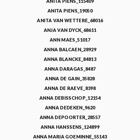
ANITA PIENS_115409
ANITA PIENS_19050
ANITA VAN WETTERE_68016
ANJA VAN DYCK_68611
ANN MAES_51017
ANNA BALCAEN_28929
ANNA BLANCKE_84813
ANNA DARAGAS_8487
ANNA DE GAIN_35828
ANNA DE RAEVE_8398
ANNA DEBISSCHOP_12154
ANNA DEDEKEN_9620
ANNA DEPOORTER_28557
ANNA HANSSENS_124899
ANNA MARIA GOEMINNE_55143