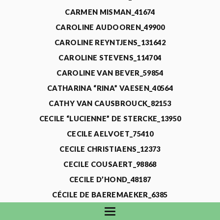
CARMEN MISMAN_41674
CAROLINE AUDOOREN_49900
CAROLINE REYNTJENS_131642
CAROLINE STEVENS_114704
CAROLINE VAN BEVER_59854
CATHARINA “RINA” VAESEN_40564
CATHY VAN CAUSBROUCK_82153
CECILE “LUCIENNE” DE STERCKE_13950
CECILE AELVOET_75410
CECILE CHRISTIAENS_12373
CECILE COUSAERT_98868
CECILE D’HOND_48187
CÉCILE DE BAEREMAEKER_6385
CECILE DE WAELE_4731