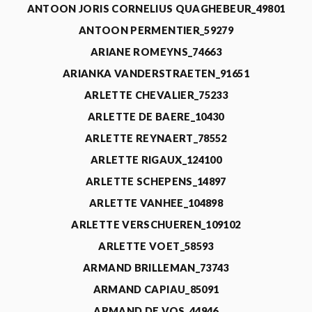
ANTOON JORIS CORNELIUS QUAGHEBEUR_49801
ANTOON PERMENTIER_59279
ARIANE ROMEYNS_74663
ARIANKA VANDERSTRAETEN_91651
ARLETTE CHEVALIER_75233
ARLETTE DE BAERE_10430
ARLETTE REYNAERT_78552
ARLETTE RIGAUX_124100
ARLETTE SCHEPENS_14897
ARLETTE VANHEE_104898
ARLETTE VERSCHUEREN_109102
ARLETTE VOET_58593
ARMAND BRILLEMAN_73743
ARMAND CAPIAU_85091
ARMAND DE VOS_44946