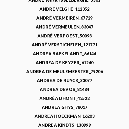
ANDRÉ VANRYSSELBERGHE_5301
ANDRÉ VELGHE_112352
ANDRÉ VERMEIREN_67729
ANDRÉ VERMEULEN_83047
ANDRÉ VERPOEST_50093
ANDRÉ VERSTICHELEN_121771
ANDREA BAEKELANDT_66144
ANDREA DE KEYZER_61240
ANDREA DE MEULEMEESTER_79206
ANDREA DE RUYCK_33077
ANDREA DEVOS_81484
ANDRÉA DHONT_43522
ANDREA GHYS_78017
ANDRÉA HOECKMAN_16203
ANDRÉA KINDTS_130999