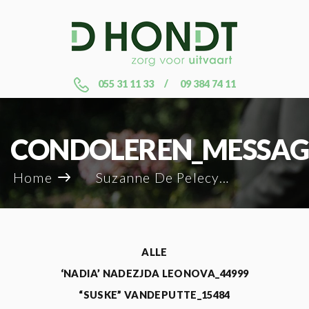
055 31 11 33
09 384 74 11
CONDOLEREN_MESSAG
Home
Suzanne De Pelecyn_83530
ALLE
‘NADIA’ NADEZJDA LEONOVA_44999
“SUSKE” VANDEPUTTE_15484