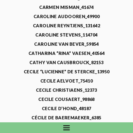
CARMEN MISMAN_41674
CAROLINE AUDOOREN_49900
CAROLINE REYNTJENS_131642
CAROLINE STEVENS_114704
CAROLINE VAN BEVER_59854
CATHARINA “RINA” VAESEN_40564
CATHY VAN CAUSBROUCK_82153
CECILE “LUCIENNE” DE STERCKE_13950
CECILE AELVOET_75410
CECILE CHRISTIAENS_12373
CECILE COUSAERT_98868
CECILE D’HOND_48187
CÉCILE DE BAEREMAEKER_6385
CECILE DE WAELE_4731