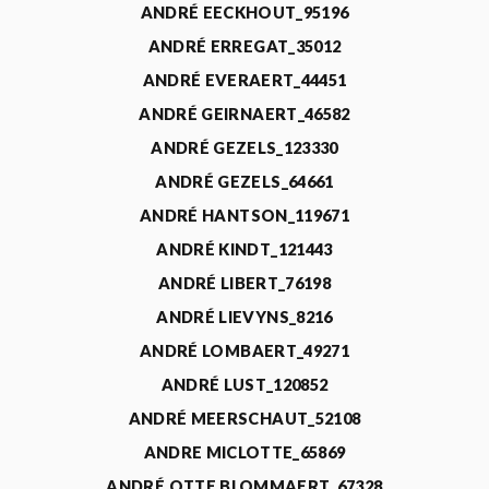
ANDRÉ EECKHOUT_95196
ANDRÉ ERREGAT_35012
ANDRÉ EVERAERT_44451
ANDRÉ GEIRNAERT_46582
ANDRÉ GEZELS_123330
ANDRÉ GEZELS_64661
ANDRÉ HANTSON_119671
ANDRÉ KINDT_121443
ANDRÉ LIBERT_76198
ANDRÉ LIEVYNS_8216
ANDRÉ LOMBAERT_49271
ANDRÉ LUST_120852
ANDRÉ MEERSCHAUT_52108
ANDRE MICLOTTE_65869
ANDRÉ OTTE BLOMMAERT_67328