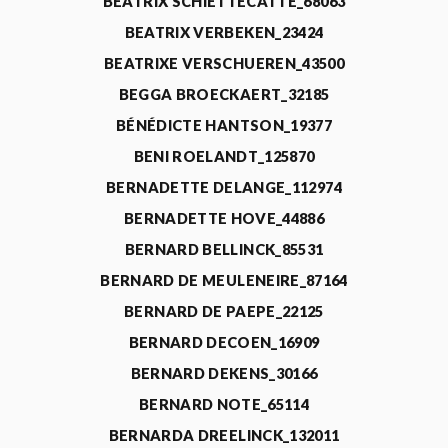
BEATRIX SCHIETTECATTE_68063
BEATRIX VERBEKEN_23424
BEATRIXE VERSCHUEREN_43500
BEGGA BROECKAERT_32185
BÉNÉDICTE HANTSON_19377
BENI ROELANDT_125870
BERNADETTE DELANGE_112974
BERNADETTE HOVE_44886
BERNARD BELLINCK_85531
BERNARD DE MEULENEIRE_87164
BERNARD DE PAEPE_22125
BERNARD DECOEN_16909
BERNARD DEKENS_30166
BERNARD NOTE_65114
BERNARDA DREELINCK_132011