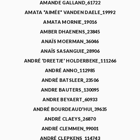
AMANDE GALLAND_61722
AMATA “AIMÉE” VANDEN DAELE_19992
AMATA MORNIE_19016
AMBER DHAENENS_23845
ANAÏS MOERMAN_36046
ANAÏS SASANGUIE_28906
ANDRÉ ‘DREETJE’ HOLDERBEKE_111266
ANDRÉ ANNO_112985
ANDRÉ BATSLEER_23506
ANDRE BAUTERS_130095
ANDRE BEYAERT_60933
ANDRÉ BOURDEAUD’HUI_39635
ANDRÉ CLAEYS_26870
ANDRÉ CLEMMEN_99001
ANDRÉ CLEPKENS_114743