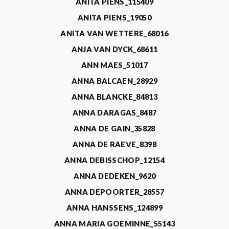
ANITA PIENS_115409
ANITA PIENS_19050
ANITA VAN WETTERE_68016
ANJA VAN DYCK_68611
ANN MAES_51017
ANNA BALCAEN_28929
ANNA BLANCKE_84813
ANNA DARAGAS_8487
ANNA DE GAIN_35828
ANNA DE RAEVE_8398
ANNA DEBISSCHOP_12154
ANNA DEDEKEN_9620
ANNA DEPOORTER_28557
ANNA HANSSENS_124899
ANNA MARIA GOEMINNE_55143