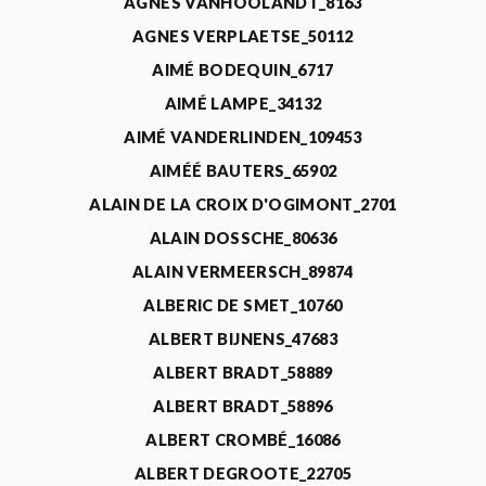
AGNÈS VANHOOLANDT_8163
AGNES VERPLAETSE_50112
AIMÉ BODEQUIN_6717
AIMÉ LAMPE_34132
AIMÉ VANDERLINDEN_109453
AIMÉÉ BAUTERS_65902
ALAIN DE LA CROIX D'OGIMONT_2701
ALAIN DOSSCHE_80636
ALAIN VERMEERSCH_89874
ALBERIC DE SMET_10760
ALBERT BIJNENS_47683
ALBERT BRADT_58889
ALBERT BRADT_58896
ALBERT CROMBÉ_16086
ALBERT DEGROOTE_22705