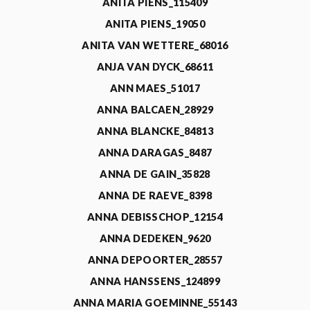
ANITA PIENS_115409
ANITA PIENS_19050
ANITA VAN WETTERE_68016
ANJA VAN DYCK_68611
ANN MAES_51017
ANNA BALCAEN_28929
ANNA BLANCKE_84813
ANNA DARAGAS_8487
ANNA DE GAIN_35828
ANNA DE RAEVE_8398
ANNA DEBISSCHOP_12154
ANNA DEDEKEN_9620
ANNA DEPOORTER_28557
ANNA HANSSENS_124899
ANNA MARIA GOEMINNE_55143