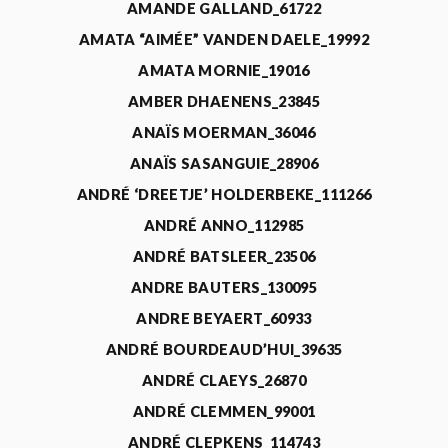
AMANDE GALLAND_61722
AMATA “AIMÉE” VANDEN DAELE_19992
AMATA MORNIE_19016
AMBER DHAENENS_23845
ANAÏS MOERMAN_36046
ANAÏS SASANGUIE_28906
ANDRÉ ‘DREETJE’ HOLDERBEKE_111266
ANDRÉ ANNO_112985
ANDRÉ BATSLEER_23506
ANDRE BAUTERS_130095
ANDRE BEYAERT_60933
ANDRÉ BOURDEAUD’HUI_39635
ANDRÉ CLAEYS_26870
ANDRÉ CLEMMEN_99001
ANDRÉ CLEPKENS_114743