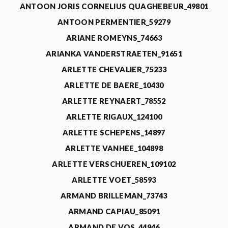
ANTOON JORIS CORNELIUS QUAGHEBEUR_49801
ANTOON PERMENTIER_59279
ARIANE ROMEYNS_74663
ARIANKA VANDERSTRAETEN_91651
ARLETTE CHEVALIER_75233
ARLETTE DE BAERE_10430
ARLETTE REYNAERT_78552
ARLETTE RIGAUX_124100
ARLETTE SCHEPENS_14897
ARLETTE VANHEE_104898
ARLETTE VERSCHUEREN_109102
ARLETTE VOET_58593
ARMAND BRILLEMAN_73743
ARMAND CAPIAU_85091
ARMAND DE VOS_44946