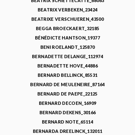
BEATRIX SCHIETTECATTE_68063
BEATRIX VERBEKEN_23424
BEATRIXE VERSCHUEREN_43500
BEGGA BROECKAERT_32185
BÉNÉDICTE HANTSON_19377
BENI ROELANDT_125870
BERNADETTE DELANGE_112974
BERNADETTE HOVE_44886
BERNARD BELLINCK_85531
BERNARD DE MEULENEIRE_87164
BERNARD DE PAEPE_22125
BERNARD DECOEN_16909
BERNARD DEKENS_30166
BERNARD NOTE_65114
BERNARDA DREELINCK_132011