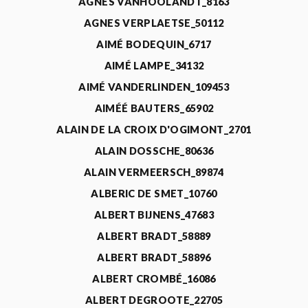
AGNÈS VANHOOLANDT_8163
AGNES VERPLAETSE_50112
AIMÉ BODEQUIN_6717
AIMÉ LAMPE_34132
AIMÉ VANDERLINDEN_109453
AIMÉÉ BAUTERS_65902
ALAIN DE LA CROIX D'OGIMONT_2701
ALAIN DOSSCHE_80636
ALAIN VERMEERSCH_89874
ALBERIC DE SMET_10760
ALBERT BIJNENS_47683
ALBERT BRADT_58889
ALBERT BRADT_58896
ALBERT CROMBÉ_16086
ALBERT DEGROOTE_22705