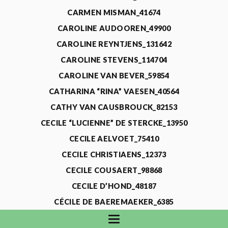
CARMEN MISMAN_41674
CAROLINE AUDOOREN_49900
CAROLINE REYNTJENS_131642
CAROLINE STEVENS_114704
CAROLINE VAN BEVER_59854
CATHARINA “RINA” VAESEN_40564
CATHY VAN CAUSBROUCK_82153
CECILE “LUCIENNE” DE STERCKE_13950
CECILE AELVOET_75410
CECILE CHRISTIAENS_12373
CECILE COUSAERT_98868
CECILE D’HOND_48187
CÉCILE DE BAEREMAEKER_6385
CECILE DE WAELE_4731