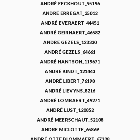
ANDRÉ EECKHOUT_95196
ANDRÉ ERREGAT_35012
ANDRÉ EVERAERT_44451
ANDRÉ GEIRNAERT_46582
ANDRÉ GEZELS_123330
ANDRÉ GEZELS_64661
ANDRÉ HANTSON_119671
ANDRÉ KINDT_121443
ANDRÉ LIBERT_76198
ANDRÉ LIEVYNS_8216
ANDRÉ LOMBAERT_49271
ANDRÉ LUST_120852
ANDRÉ MEERSCHAUT_52108
ANDRE MICLOTTE_65869
ANDRÉ OTTE BLOMMAERT_67328