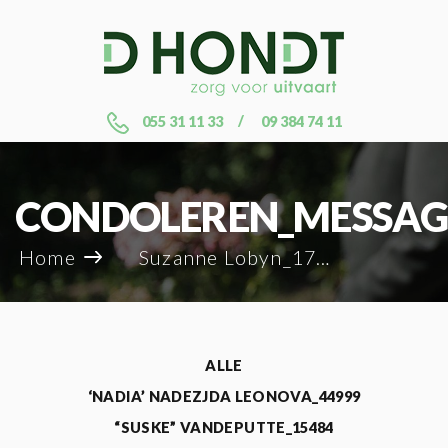
055 31 11 33
09 384 74 11
CONDOLEREN_MESSAG
Home
Suzanne Lobyn_17182
ALLE
‘NADIA’ NADEZJDA LEONOVA_44999
“SUSKE” VANDEPUTTE_15484