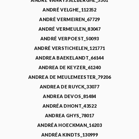
ANDRÉ VANRYSSELBERGHE_5301
ANDRÉ VELGHE_112352
ANDRÉ VERMEIREN_67729
ANDRÉ VERMEULEN_83047
ANDRÉ VERPOEST_50093
ANDRÉ VERSTICHELEN_121771
ANDREA BAEKELANDT_66144
ANDREA DE KEYZER_61240
ANDREA DE MEULEMEESTER_79206
ANDREA DE RUYCK_33077
ANDREA DEVOS_81484
ANDRÉA DHONT_43522
ANDREA GHYS_78017
ANDRÉA HOECKMAN_16203
ANDRÉA KINDTS_130999