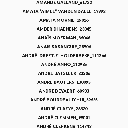
AMANDE GALLAND_61722
AMATA “AIMÉE” VANDEN DAELE_19992
AMATA MORNIE_19016
AMBER DHAENENS_23845
ANAÏS MOERMAN_36046
ANAÏS SASANGUIE_28906
ANDRÉ ‘DREETJE’ HOLDERBEKE_111266
ANDRÉ ANNO_112985
ANDRÉ BATSLEER_23506
ANDRE BAUTERS_130095
ANDRE BEYAERT_60933
ANDRÉ BOURDEAUD’HUI_39635
ANDRÉ CLAEYS_26870
ANDRÉ CLEMMEN_99001
ANDRÉ CLEPKENS_114743