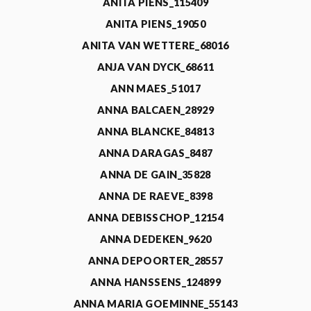
ANITA PIENS_115409
ANITA PIENS_19050
ANITA VAN WETTERE_68016
ANJA VAN DYCK_68611
ANN MAES_51017
ANNA BALCAEN_28929
ANNA BLANCKE_84813
ANNA DARAGAS_8487
ANNA DE GAIN_35828
ANNA DE RAEVE_8398
ANNA DEBISSCHOP_12154
ANNA DEDEKEN_9620
ANNA DEPOORTER_28557
ANNA HANSSENS_124899
ANNA MARIA GOEMINNE_55143