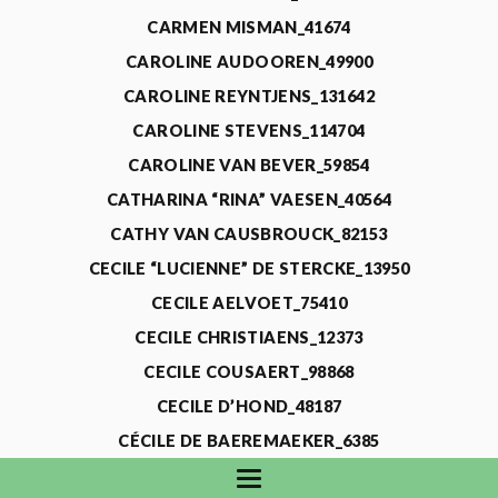
CARMEN MISMAN_41674
CAROLINE AUDOOREN_49900
CAROLINE REYNTJENS_131642
CAROLINE STEVENS_114704
CAROLINE VAN BEVER_59854
CATHARINA “RINA” VAESEN_40564
CATHY VAN CAUSBROUCK_82153
CECILE “LUCIENNE” DE STERCKE_13950
CECILE AELVOET_75410
CECILE CHRISTIAENS_12373
CECILE COUSAERT_98868
CECILE D’HOND_48187
CÉCILE DE BAEREMAEKER_6385
CECILE DE WAELE_4731