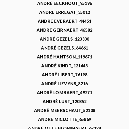
ANDRÉ EECKHOUT_95196
ANDRÉ ERREGAT_35012
ANDRÉ EVERAERT_44451
ANDRÉ GEIRNAERT_46582
ANDRÉ GEZELS_123330
ANDRÉ GEZELS_64661
ANDRÉ HANTSON_119671
ANDRÉ KINDT_121443
ANDRÉ LIBERT_76198
ANDRÉ LIEVYNS_8216
ANDRÉ LOMBAERT_49271
ANDRÉ LUST_120852
ANDRÉ MEERSCHAUT_52108
ANDRE MICLOTTE_65869
ANDRÉ OTTE BLOMMAERT_67328