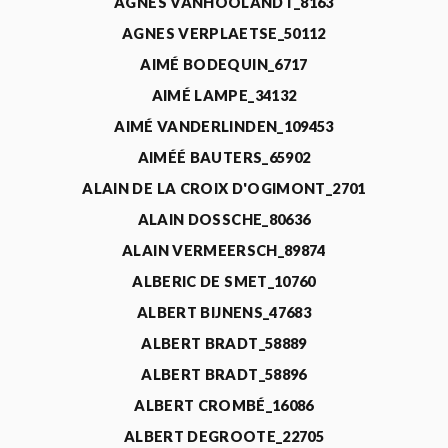
AGNÈS VANHOOLANDT_8163
AGNES VERPLAETSE_50112
AIMÉ BODEQUIN_6717
AIMÉ LAMPE_34132
AIMÉ VANDERLINDEN_109453
AIMÉÉ BAUTERS_65902
ALAIN DE LA CROIX D'OGIMONT_2701
ALAIN DOSSCHE_80636
ALAIN VERMEERSCH_89874
ALBERIC DE SMET_10760
ALBERT BIJNENS_47683
ALBERT BRADT_58889
ALBERT BRADT_58896
ALBERT CROMBÉ_16086
ALBERT DEGROOTE_22705