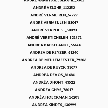
ANDRÉ VANRYSSELBERGHE_5301
ANDRÉ VELGHE_112352
ANDRÉ VERMEIREN_67729
ANDRÉ VERMEULEN_83047
ANDRÉ VERPOEST_50093
ANDRÉ VERSTICHELEN_121771
ANDREA BAEKELANDT_66144
ANDREA DE KEYZER_61240
ANDREA DE MEULEMEESTER_79206
ANDREA DE RUYCK_33077
ANDREA DEVOS_81484
ANDRÉA DHONT_43522
ANDREA GHYS_78017
ANDRÉA HOECKMAN_16203
ANDRÉA KINDTS_130999