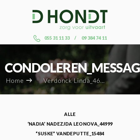
055 31 11 33
09 384 74 11
CONDOLEREN_MESSAG
Home
Verdonck Linda_46200
ALLE
‘NADIA’ NADEZJDA LEONOVA_44999
“SUSKE” VANDEPUTTE_15484