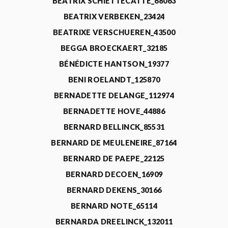
BEATRIX SCHIETTECATTE_68063
BEATRIX VERBEKEN_23424
BEATRIXE VERSCHUEREN_43500
BEGGA BROECKAERT_32185
BÉNÉDICTE HANTSON_19377
BENI ROELANDT_125870
BERNADETTE DELANGE_112974
BERNADETTE HOVE_44886
BERNARD BELLINCK_85531
BERNARD DE MEULENEIRE_87164
BERNARD DE PAEPE_22125
BERNARD DECOEN_16909
BERNARD DEKENS_30166
BERNARD NOTE_65114
BERNARDA DREELINCK_132011