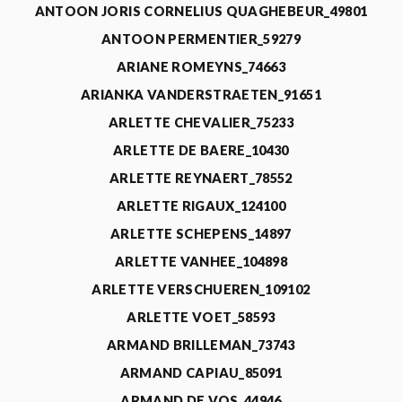
ANTOON JORIS CORNELIUS QUAGHEBEUR_49801
ANTOON PERMENTIER_59279
ARIANE ROMEYNS_74663
ARIANKA VANDERSTRAETEN_91651
ARLETTE CHEVALIER_75233
ARLETTE DE BAERE_10430
ARLETTE REYNAERT_78552
ARLETTE RIGAUX_124100
ARLETTE SCHEPENS_14897
ARLETTE VANHEE_104898
ARLETTE VERSCHUEREN_109102
ARLETTE VOET_58593
ARMAND BRILLEMAN_73743
ARMAND CAPIAU_85091
ARMAND DE VOS_44946