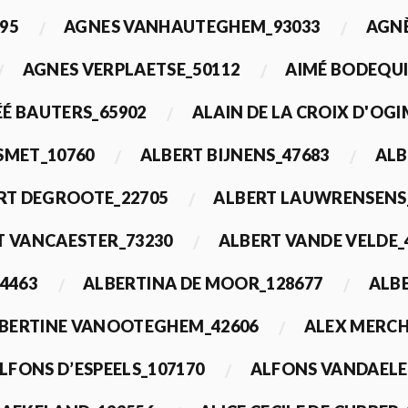
95
AGNES VANHAUTEGHEM_93033
AGN
AGNES VERPLAETSE_50112
AIMÉ BODEQUI
É BAUTERS_65902
ALAIN DE LA CROIX D'OG
 SMET_10760
ALBERT BIJNENS_47683
ALB
RT DEGROOTE_22705
ALBERT LAUWRENSENS
T VANCAESTER_73230
ALBERT VANDE VELDE_
4463
ALBERTINA DE MOOR_128677
ALBE
BERTINE VANOOTEGHEM_42606
ALEX MERCH
LFONS D’ESPEELS_107170
ALFONS VANDAELE