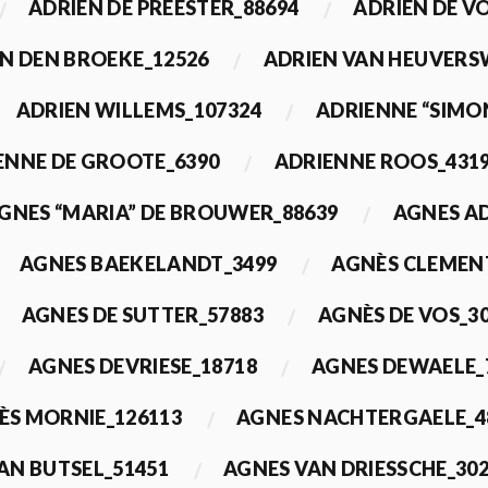
ADRIEN DE PREESTER_88694
ADRIEN DE V
N DEN BROEKE_12526
ADRIEN VAN HEUVERS
ADRIEN WILLEMS_107324
ADRIENNE “SIMO
ENNE DE GROOTE_6390
ADRIENNE ROOS_431
GNES “MARIA” DE BROUWER_88639
AGNES A
AGNES BAEKELANDT_3499
AGNÈS CLEMEN
AGNES DE SUTTER_57883
AGNÈS DE VOS_3
AGNES DEVRIESE_18718
AGNES DEWAELE_
ÈS MORNIE_126113
AGNES NACHTERGAELE_4
AN BUTSEL_51451
AGNES VAN DRIESSCHE_30