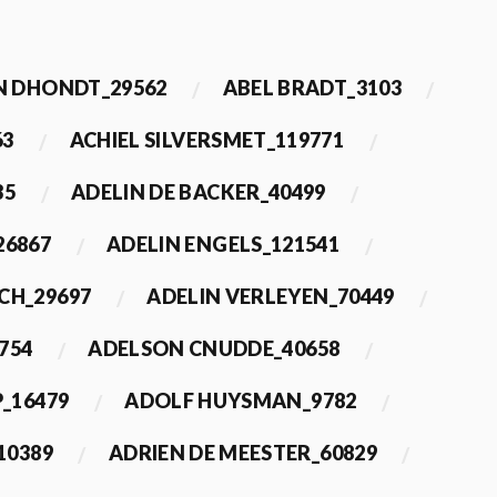
 DHONDT_29562
ABEL BRADT_3103
63
ACHIEL SILVERSMET_119771
35
ADELIN DE BACKER_40499
26867
ADELIN ENGELS_121541
CH_29697
ADELIN VERLEYEN_70449
754
ADELSON CNUDDE_40658
_16479
ADOLF HUYSMAN_9782
10389
ADRIEN DE MEESTER_60829