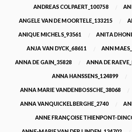
ANDREAS COLPAERT_100758
AN
ANGELE VAN DE MOORTELE_133215
A
ANIQUE MICHELS_93561
ANITA DHON
ANJA VAN DYCK_68611
ANN MAES_
ANNA DE GAIN_35828
ANNA DE RAEVE_
ANNA HANSSENS_124899
ANNA MARIE VANDENBOSSCHE_38068
ANNA VANQUICKELBERGHE_2740
AN
ANNE FRANÇOISE THIENPONT-DINC
ANNE-MARIE VAN DER LINDEN_124702