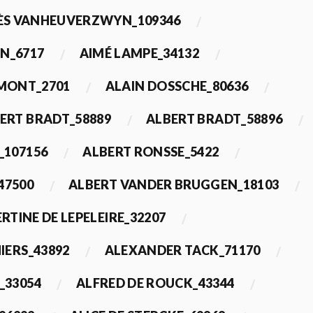
ÈS VANHEUVERZWYN_109346
N_6717
AIMÉ LAMPE_34132
IMONT_2701
ALAIN DOSSCHE_80636
ERT BRADT_58889
ALBERT BRADT_58896
_107156
ALBERT RONSSE_5422
47500
ALBERT VANDER BRUGGEN_18103
RTINE DE LEPELEIRE_32207
IERS_43892
ALEXANDER TACK_71170
_33054
ALFRED DE ROUCK_43344