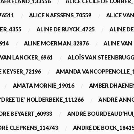
BAEKELAND_133556
ALICE CECILE DE CUBBER_
76511
ALICE NAESSENS_70559
ALICE VAN
ER_4355
ALINE DE RUYCK_4725
ALINE D
914
ALINE MOERMAN_32876
ALINE VAN
 VAN LANCKER_6961
ALOÏS VAN STEENBRUGG
 KEYSER_72196
AMANDA VANCOPPENOLLE_1
AMATA MORNIE_19016
AMBER DHAENEN
‘DREETJE’ HOLDERBEKE_111266
ANDRÉ ANNO
DRE BEYAERT_60933
ANDRÉ BOURDEAUD’HUI
RÉ CLEPKENS_114743
ANDRÉ DE BOCK_1841