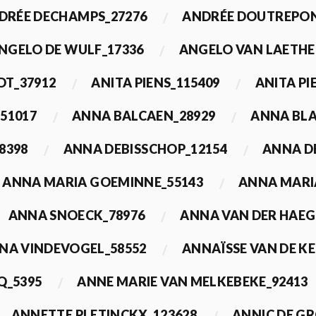
DRÉE DECHAMPS_27276
ANDRÉE DOUTREPON
NGELO DE WULF_17336
ANGELO VAN LAETHE
DT_37912
ANITA PIENS_115409
ANITA PI
51017
ANNA BALCAEN_28929
ANNA BLA
8398
ANNA DEBISSCHOP_12154
ANNA D
ANNA MARIA GOEMINNE_55143
ANNA MARI
ANNA SNOECK_78976
ANNA VAN DER HAEG
NA VINDEVOGEL_58552
ANNAÏSSE VAN DE K
Q_5395
ANNE MARIE VAN MELKEBEKE_92413
ANNETTE PLETINCKX_123628
ANNIC DE G