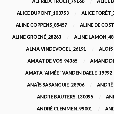
ALFRIDA TROCH_79166
ALICE 
ALICE DUPONT_103753
ALICE FORÊT_
ALINE COPPENS_85457
ALINE DE COST
ALINE GROENÉ_28263
ALINE LAMON_48
ALMA VINDEVOGEL_26191
ALOÏS
AMAAT DE VOS_94365
AMAND DE
AMATA “AIMÉE” VANDEN DAELE_19992
ANAÏS SASANGUIE_28906
ANDRÉ 
ANDRE BAUTERS_130095
AN
ANDRÉ CLEMMEN_99001
AND