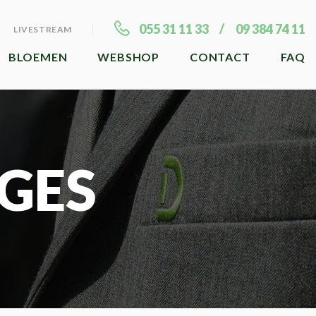
055 31 11 33
09 384 74 11
LIVESTREAM
BLOEMEN
WEBSHOP
CONTACT
FAQ
GES