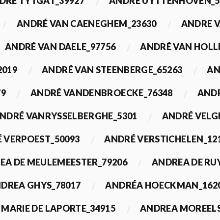
DRÉ TYTGAT_39927
ANDRÉ UYTTENHOVEN_5
ANDRÉ VAN CAENEGHEM_23630
ANDRE 
ANDRÉ VAN DAELE_97756
ANDRÉ VAN HOLL
2019
ANDRÉ VAN STEENBERGE_65263
AN
79
ANDRÉ VANDENBROECKE_76348
ANDR
NDRÉ VANRYSSELBERGHE_5301
ANDRÉ VELG
 VERPOEST_50093
ANDRÉ VERSTICHELEN_12
EA DE MEULEMEESTER_79206
ANDREA DE RU
DREA GHYS_78017
ANDRÉA HOECKMAN_162
MARIE DE LAPORTE_34915
ANDREA MOREELS