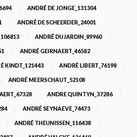
6694
ANDRÉ DE JONGE_131304
1
ANDRÉ DE SCHEERDER_24001
_106813
ANDRÉ DUJARDIN_89960
51
ANDRÉ GEIRNAERT_46582
É KINDT_121443
ANDRÉ LIBERT_76198
ANDRÉ MEERSCHAUT_52108
ERT_67328
ANDRE QUINTYN_37286
284
ANDRÉ SEYNAEVE_74473
ANDRÉ THEUNISSEN_116438