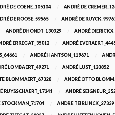
DRÉ DE COENE_105104
ANDRÉ DE CREMER_12
DRÉ DE ROOSE_59565
ANDRÉ DE RUYCK_9976
ANDRÉ DHONDT_130329
ANDRÉ DIERICKX
NDRÉ ERREGAT_35012
ANDRÉ EVERAERT_444
S_64661
ANDRÉ HANTSON_119671
ANDR
RÉ LOMBAERT_49271
ANDRÉ LUST_120852
TE BLOMMAERT_67328
ANDRÉ OTTO BLOMMA
É RUYSSCHAERT_17241
ANDRÉ SEIGNEUR_35
 STOCKMAN_71704
ANDRE TEIRLINCK_27339