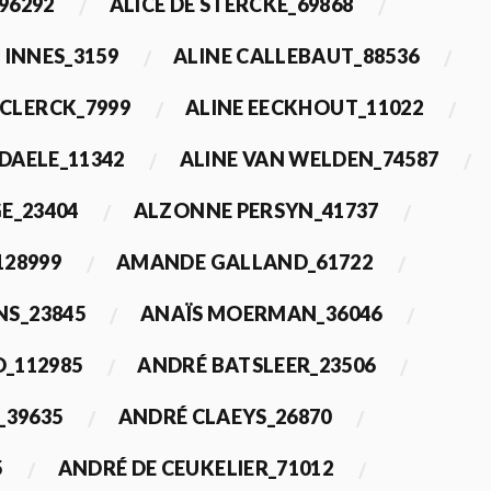
96292
ALICE DE STERCKE_69868
 INNES_3159
ALINE CALLEBAUT_88536
ECLERCK_7999
ALINE EECKHOUT_11022
 DAELE_11342
ALINE VAN WELDEN_74587
E_23404
ALZONNE PERSYN_41737
28999
AMANDE GALLAND_61722
S_23845
ANAÏS MOERMAN_36046
_112985
ANDRÉ BATSLEER_23506
_39635
ANDRÉ CLAEYS_26870
5
ANDRÉ DE CEUKELIER_71012