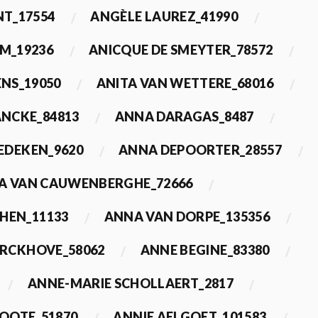
T_17554
ANGÈLE LAUREZ_41990
M_19236
ANICQUE DE SMEYTER_78572
ENS_19050
ANITA VAN WETTERE_68016
NCKE_84813
ANNA DARAGAS_8487
EDEKEN_9620
ANNA DEPOORTER_28557
A VAN CAUWENBERGHE_72666
HEN_11133
ANNA VAN DORPE_135356
ERCKHOVE_58062
ANNE BEGINE_83380
ANNE-MARIE SCHOLLAERT_2817
ROOTE_51870
ANNIE AELGOET_101583