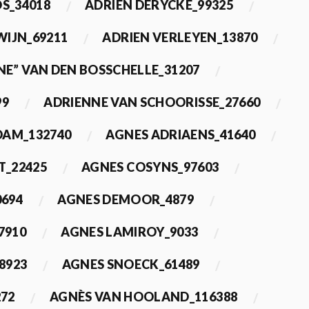
OS_34018
ADRIEN DERYCKE_99325
WIJN_69211
ADRIEN VERLEYEN_13870
NE” VAN DEN BOSSCHELLE_31207
99
ADRIENNE VAN SCHOORISSE_27660
DAM_132740
AGNES ADRIAENS_41640
T_22425
AGNES COSYNS_97603
0694
AGNES DEMOOR_4879
7910
AGNES LAMIROY_9033
8923
AGNES SNOECK_61489
272
AGNÈS VAN HOOLAND_116388