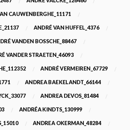
2487
ANDRÉ VALCKE_126460
VAN CAUWENBERGHE_11171
E_21137
ANDRÉ VAN HUFFEL_4376
DRÉ VANDEN BOSSCHE_88467
É VANDER STRAETEN_46093
HE_112352
ANDRÉ VERMEIREN_67729
1771
ANDREA BAEKELANDT_66144
YCK_33077
ANDREA DEVOS_81484
03
ANDRÉA KINDTS_130999
_15010
ANDREA OKERMAN_48284