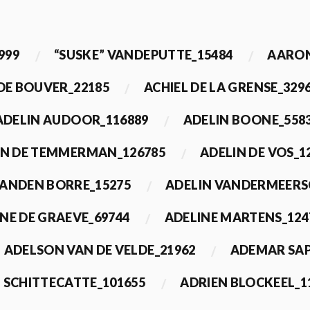
999
“SUSKE” VANDEPUTTE_15484
AARON
 DE BOUVER_22185
ACHIEL DE LA GRENSE_329
ADELIN AUDOOR_116889
ADELIN BOONE_558
IN DE TEMMERMAN_126785
ADELIN DE VOS_1
VANDEN BORRE_15275
ADELIN VANDERMEERS
NE DE GRAEVE_69744
ADELINE MARTENS_124
ADELSON VAN DE VELDE_21962
ADEMAR SAP
 SCHITTECATTE_101655
ADRIEN BLOCKEEL_1