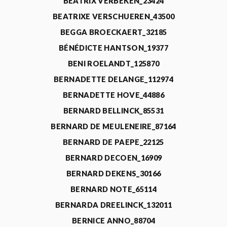
BEATRIX VERBEKEN_23424
BEATRIXE VERSCHUEREN_43500
BEGGA BROECKAERT_32185
BÉNÉDICTE HANTSON_19377
BENI ROELANDT_125870
BERNADETTE DELANGE_112974
BERNADETTE HOVE_44886
BERNARD BELLINCK_85531
BERNARD DE MEULENEIRE_87164
BERNARD DE PAEPE_22125
BERNARD DECOEN_16909
BERNARD DEKENS_30166
BERNARD NOTE_65114
BERNARDA DREELINCK_132011
BERNICE ANNO_88704