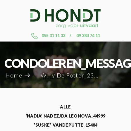
055 31 11 33
09 384 74 11
CONDOLEREN_MESSAG
Home
Willy De Potter_23950
ALLE
‘NADIA’ NADEZJDA LEONOVA_44999
“SUSKE” VANDEPUTTE_15484