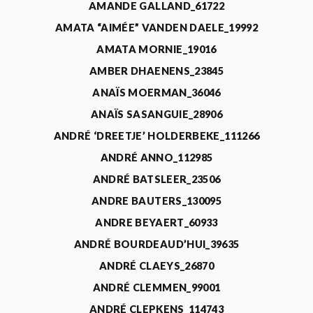
AMANDE GALLAND_61722
AMATA “AIMÉE” VANDEN DAELE_19992
AMATA MORNIE_19016
AMBER DHAENENS_23845
ANAÏS MOERMAN_36046
ANAÏS SASANGUIE_28906
ANDRÉ ‘DREETJE’ HOLDERBEKE_111266
ANDRÉ ANNO_112985
ANDRÉ BATSLEER_23506
ANDRE BAUTERS_130095
ANDRE BEYAERT_60933
ANDRÉ BOURDEAUD’HUI_39635
ANDRÉ CLAEYS_26870
ANDRÉ CLEMMEN_99001
ANDRÉ CLEPKENS_114743