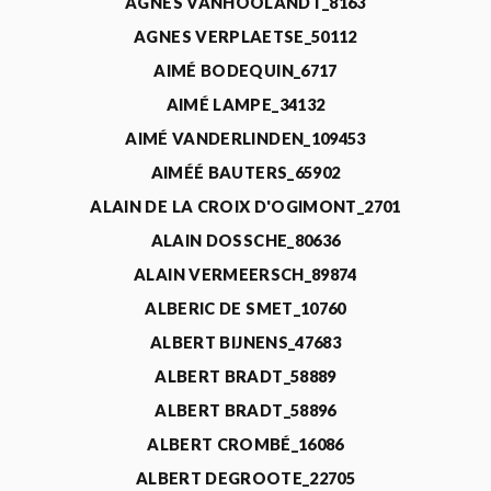
AGNÈS VANHOOLANDT_8163
AGNES VERPLAETSE_50112
AIMÉ BODEQUIN_6717
AIMÉ LAMPE_34132
AIMÉ VANDERLINDEN_109453
AIMÉÉ BAUTERS_65902
ALAIN DE LA CROIX D'OGIMONT_2701
ALAIN DOSSCHE_80636
ALAIN VERMEERSCH_89874
ALBERIC DE SMET_10760
ALBERT BIJNENS_47683
ALBERT BRADT_58889
ALBERT BRADT_58896
ALBERT CROMBÉ_16086
ALBERT DEGROOTE_22705