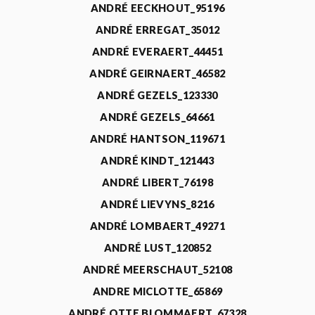
ANDRÉ EECKHOUT_95196
ANDRÉ ERREGAT_35012
ANDRÉ EVERAERT_44451
ANDRÉ GEIRNAERT_46582
ANDRÉ GEZELS_123330
ANDRÉ GEZELS_64661
ANDRÉ HANTSON_119671
ANDRÉ KINDT_121443
ANDRÉ LIBERT_76198
ANDRÉ LIEVYNS_8216
ANDRÉ LOMBAERT_49271
ANDRÉ LUST_120852
ANDRÉ MEERSCHAUT_52108
ANDRE MICLOTTE_65869
ANDRÉ OTTE BLOMMAERT_67328