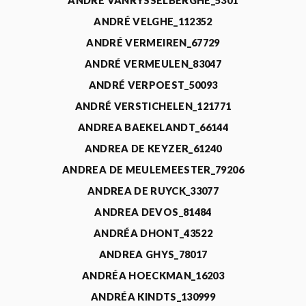
ANDRÉ VANRYSSELBERGHE_5301
ANDRÉ VELGHE_112352
ANDRÉ VERMEIREN_67729
ANDRÉ VERMEULEN_83047
ANDRÉ VERPOEST_50093
ANDRÉ VERSTICHELEN_121771
ANDREA BAEKELANDT_66144
ANDREA DE KEYZER_61240
ANDREA DE MEULEMEESTER_79206
ANDREA DE RUYCK_33077
ANDREA DEVOS_81484
ANDRÉA DHONT_43522
ANDREA GHYS_78017
ANDRÉA HOECKMAN_16203
ANDRÉA KINDTS_130999