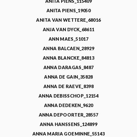
ANITA PIENS_115409
ANITA PIENS_19050
ANITA VAN WETTERE_68016
ANJA VAN DYCK_68611
ANN MAES_51017
ANNA BALCAEN_28929
ANNA BLANCKE_84813
ANNA DARAGAS_8487
ANNA DE GAIN_35828
ANNA DE RAEVE_8398
ANNA DEBISSCHOP_12154
ANNA DEDEKEN_9620
ANNA DEPOORTER_28557
ANNA HANSSENS_124899
ANNA MARIA GOEMINNE_55143