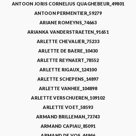
ANTOON JORIS CORNELIUS QUAGHEBEUR_49801
ANTOON PERMENTIER_59279
ARIANE ROMEYNS_74663
ARIANKA VANDERSTRAETEN_91651
ARLETTE CHEVALIER_75233
ARLETTE DE BAERE_10430
ARLETTE REYNAERT_78552
ARLETTE RIGAUX_124100
ARLETTE SCHEPENS_14897
ARLETTE VANHEE_104898
ARLETTE VERSCHUEREN_109102
ARLETTE VOET_58593
ARMAND BRILLEMAN_73743
ARMAND CAPIAU_85091
ARMAND DE VOS_44946