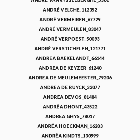
ANDRÉ VANRYSSELBERGHE_5301
ANDRÉ VELGHE_112352
ANDRÉ VERMEIREN_67729
ANDRÉ VERMEULEN_83047
ANDRÉ VERPOEST_50093
ANDRÉ VERSTICHELEN_121771
ANDREA BAEKELANDT_66144
ANDREA DE KEYZER_61240
ANDREA DE MEULEMEESTER_79206
ANDREA DE RUYCK_33077
ANDREA DEVOS_81484
ANDRÉA DHONT_43522
ANDREA GHYS_78017
ANDRÉA HOECKMAN_16203
ANDRÉA KINDTS_130999