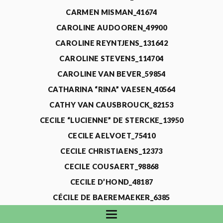
CARMEN MISMAN_41674
CAROLINE AUDOOREN_49900
CAROLINE REYNTJENS_131642
CAROLINE STEVENS_114704
CAROLINE VAN BEVER_59854
CATHARINA “RINA” VAESEN_40564
CATHY VAN CAUSBROUCK_82153
CECILE “LUCIENNE” DE STERCKE_13950
CECILE AELVOET_75410
CECILE CHRISTIAENS_12373
CECILE COUSAERT_98868
CECILE D’HOND_48187
CÉCILE DE BAEREMAEKER_6385
CECILE DE WAELE_4731