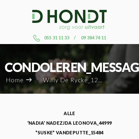
055 31 11 33
09 384 74 11
CONDOLEREN_MESSAG
Home
Willy De Rycke_122710
ALLE
‘NADIA’ NADEZJDA LEONOVA_44999
“SUSKE” VANDEPUTTE_15484