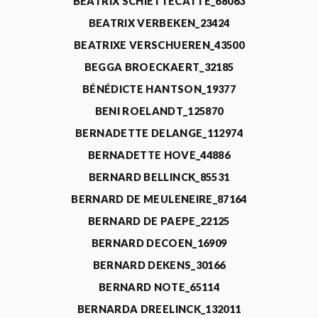
BEATRIX SCHIETTECATTE_68063
BEATRIX VERBEKEN_23424
BEATRIXE VERSCHUEREN_43500
BEGGA BROECKAERT_32185
BÉNÉDICTE HANTSON_19377
BENI ROELANDT_125870
BERNADETTE DELANGE_112974
BERNADETTE HOVE_44886
BERNARD BELLINCK_85531
BERNARD DE MEULENEIRE_87164
BERNARD DE PAEPE_22125
BERNARD DECOEN_16909
BERNARD DEKENS_30166
BERNARD NOTE_65114
BERNARDA DREELINCK_132011