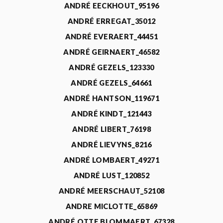
ANDRÉ EECKHOUT_95196
ANDRÉ ERREGAT_35012
ANDRÉ EVERAERT_44451
ANDRÉ GEIRNAERT_46582
ANDRÉ GEZELS_123330
ANDRÉ GEZELS_64661
ANDRÉ HANTSON_119671
ANDRÉ KINDT_121443
ANDRÉ LIBERT_76198
ANDRÉ LIEVYNS_8216
ANDRÉ LOMBAERT_49271
ANDRÉ LUST_120852
ANDRÉ MEERSCHAUT_52108
ANDRE MICLOTTE_65869
ANDRÉ OTTE BLOMMAERT_67328