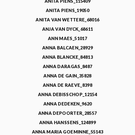
ANITA PIENS_115409
ANITA PIENS_19050
ANITA VAN WETTERE_68016
ANJA VAN DYCK_68611
ANN MAES_51017
ANNA BALCAEN_28929
ANNA BLANCKE_84813
ANNA DARAGAS_8487
ANNA DE GAIN_35828
ANNA DE RAEVE_8398
ANNA DEBISSCHOP_12154
ANNA DEDEKEN_9620
ANNA DEPOORTER_28557
ANNA HANSSENS_124899
ANNA MARIA GOEMINNE_55143