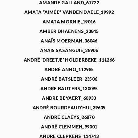
AMANDE GALLAND_61722
AMATA “AIMÉE” VANDEN DAELE_19992
AMATA MORNIE_19016
AMBER DHAENENS_23845
ANAÏS MOERMAN_36046
ANAÏS SASANGUIE_28906
ANDRÉ ‘DREETJE’ HOLDERBEKE_111266
ANDRÉ ANNO_112985
ANDRÉ BATSLEER_23506
ANDRE BAUTERS_130095
ANDRE BEYAERT_60933
ANDRÉ BOURDEAUD’HUI_39635
ANDRÉ CLAEYS_26870
ANDRÉ CLEMMEN_99001
ANDRÉ CLEPKENS_114743