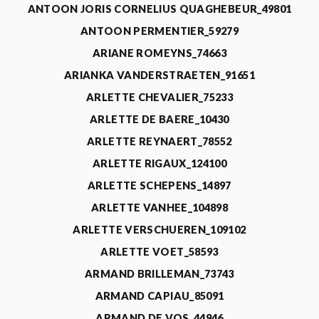
ANTOON JORIS CORNELIUS QUAGHEBEUR_49801
ANTOON PERMENTIER_59279
ARIANE ROMEYNS_74663
ARIANKA VANDERSTRAETEN_91651
ARLETTE CHEVALIER_75233
ARLETTE DE BAERE_10430
ARLETTE REYNAERT_78552
ARLETTE RIGAUX_124100
ARLETTE SCHEPENS_14897
ARLETTE VANHEE_104898
ARLETTE VERSCHUEREN_109102
ARLETTE VOET_58593
ARMAND BRILLEMAN_73743
ARMAND CAPIAU_85091
ARMAND DE VOS_44946