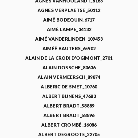
AGNÈS VANHOOLANDT_8163
AGNES VERPLAETSE_50112
AIMÉ BODEQUIN_6717
AIMÉ LAMPE_34132
AIMÉ VANDERLINDEN_109453
AIMÉÉ BAUTERS_65902
ALAIN DE LA CROIX D'OGIMONT_2701
ALAIN DOSSCHE_80636
ALAIN VERMEERSCH_89874
ALBERIC DE SMET_10760
ALBERT BIJNENS_47683
ALBERT BRADT_58889
ALBERT BRADT_58896
ALBERT CROMBÉ_16086
ALBERT DEGROOTE_22705