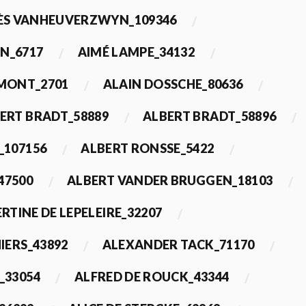
ÈS VANHEUVERZWYN_109346
N_6717
AIMÉ LAMPE_34132
IMONT_2701
ALAIN DOSSCHE_80636
ERT BRADT_58889
ALBERT BRADT_58896
_107156
ALBERT RONSSE_5422
47500
ALBERT VANDER BRUGGEN_18103
RTINE DE LEPELEIRE_32207
IERS_43892
ALEXANDER TACK_71170
_33054
ALFRED DE ROUCK_43344