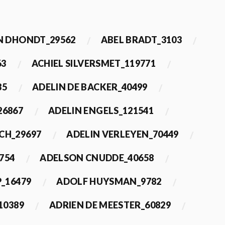
 DHONDT_29562
ABEL BRADT_3103
63
ACHIEL SILVERSMET_119771
35
ADELIN DE BACKER_40499
26867
ADELIN ENGELS_121541
CH_29697
ADELIN VERLEYEN_70449
754
ADELSON CNUDDE_40658
_16479
ADOLF HUYSMAN_9782
10389
ADRIEN DE MEESTER_60829