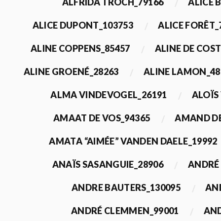
ALFRIDA TROCH_79166
ALICE 
ALICE DUPONT_103753
ALICE FORÊT_
ALINE COPPENS_85457
ALINE DE COST
ALINE GROENÉ_28263
ALINE LAMON_48
ALMA VINDEVOGEL_26191
ALOÏS
AMAAT DE VOS_94365
AMAND DE
AMATA “AIMÉE” VANDEN DAELE_19992
ANAÏS SASANGUIE_28906
ANDRÉ 
ANDRE BAUTERS_130095
AN
ANDRÉ CLEMMEN_99001
AND