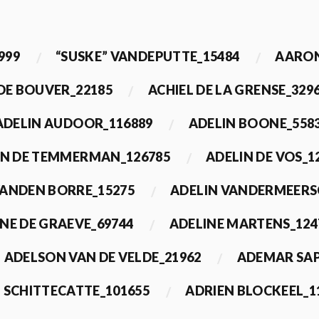
999
“SUSKE” VANDEPUTTE_15484
AARON
 DE BOUVER_22185
ACHIEL DE LA GRENSE_329
ADELIN AUDOOR_116889
ADELIN BOONE_558
IN DE TEMMERMAN_126785
ADELIN DE VOS_1
VANDEN BORRE_15275
ADELIN VANDERMEERS
NE DE GRAEVE_69744
ADELINE MARTENS_124
ADELSON VAN DE VELDE_21962
ADEMAR SAP
 SCHITTECATTE_101655
ADRIEN BLOCKEEL_1