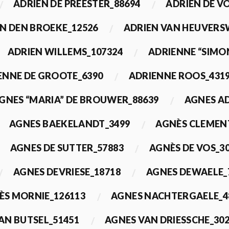
ADRIEN DE PREESTER_88694
ADRIEN DE V
N DEN BROEKE_12526
ADRIEN VAN HEUVERS
ADRIEN WILLEMS_107324
ADRIENNE “SIMO
ENNE DE GROOTE_6390
ADRIENNE ROOS_431
GNES “MARIA” DE BROUWER_88639
AGNES A
AGNES BAEKELANDT_3499
AGNÈS CLEMEN
AGNES DE SUTTER_57883
AGNÈS DE VOS_3
AGNES DEVRIESE_18718
AGNES DEWAELE_
ÈS MORNIE_126113
AGNES NACHTERGAELE_4
AN BUTSEL_51451
AGNES VAN DRIESSCHE_30