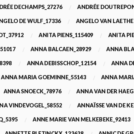
DRÉE DECHAMPS_27276
ANDRÉE DOUTREPON
NGELO DE WULF_17336
ANGELO VAN LAETHE
DT_37912
ANITA PIENS_115409
ANITA PI
51017
ANNA BALCAEN_28929
ANNA BLA
8398
ANNA DEBISSCHOP_12154
ANNA D
ANNA MARIA GOEMINNE_55143
ANNA MARI
ANNA SNOECK_78976
ANNA VAN DER HAEG
NA VINDEVOGEL_58552
ANNAÏSSE VAN DE K
Q_5395
ANNE MARIE VAN MELKEBEKE_92413
ANNETTE PLETINCKX_123628
ANNIC DE G