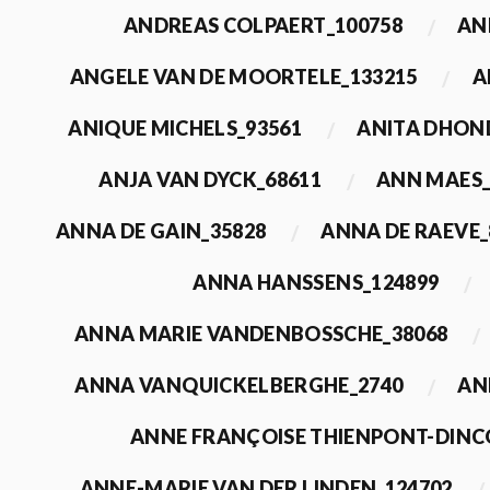
ANDREAS COLPAERT_100758
AN
ANGELE VAN DE MOORTELE_133215
A
ANIQUE MICHELS_93561
ANITA DHON
ANJA VAN DYCK_68611
ANN MAES_
ANNA DE GAIN_35828
ANNA DE RAEVE_
ANNA HANSSENS_124899
ANNA MARIE VANDENBOSSCHE_38068
ANNA VANQUICKELBERGHE_2740
AN
ANNE FRANÇOISE THIENPONT-DINC
ANNE-MARIE VAN DER LINDEN_124702