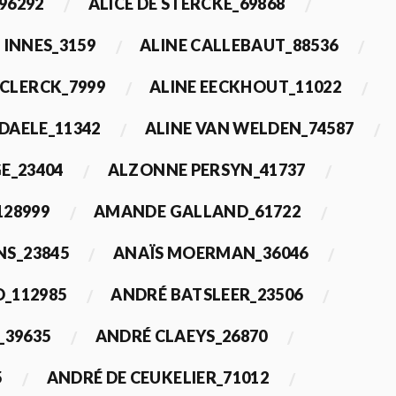
96292
ALICE DE STERCKE_69868
 INNES_3159
ALINE CALLEBAUT_88536
ECLERCK_7999
ALINE EECKHOUT_11022
 DAELE_11342
ALINE VAN WELDEN_74587
E_23404
ALZONNE PERSYN_41737
28999
AMANDE GALLAND_61722
S_23845
ANAÏS MOERMAN_36046
_112985
ANDRÉ BATSLEER_23506
_39635
ANDRÉ CLAEYS_26870
5
ANDRÉ DE CEUKELIER_71012