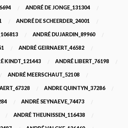
6694
ANDRÉ DE JONGE_131304
1
ANDRÉ DE SCHEERDER_24001
_106813
ANDRÉ DUJARDIN_89960
51
ANDRÉ GEIRNAERT_46582
É KINDT_121443
ANDRÉ LIBERT_76198
ANDRÉ MEERSCHAUT_52108
ERT_67328
ANDRE QUINTYN_37286
284
ANDRÉ SEYNAEVE_74473
ANDRÉ THEUNISSEN_116438