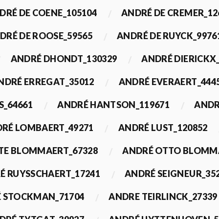
DRÉ DE COENE_105104
ANDRÉ DE CREMER_12
DRÉ DE ROOSE_59565
ANDRÉ DE RUYCK_9976
ANDRÉ DHONDT_130329
ANDRÉ DIERICKX
NDRÉ ERREGAT_35012
ANDRÉ EVERAERT_444
S_64661
ANDRÉ HANTSON_119671
ANDR
RÉ LOMBAERT_49271
ANDRÉ LUST_120852
TE BLOMMAERT_67328
ANDRÉ OTTO BLOMMA
É RUYSSCHAERT_17241
ANDRÉ SEIGNEUR_35
 STOCKMAN_71704
ANDRE TEIRLINCK_27339