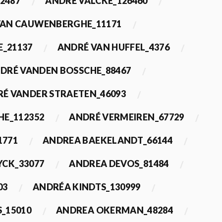
2487
ANDRÉ VALCKE_126460
VAN CAUWENBERGHE_11171
E_21137
ANDRÉ VAN HUFFEL_4376
DRÉ VANDEN BOSSCHE_88467
É VANDER STRAETEN_46093
HE_112352
ANDRÉ VERMEIREN_67729
1771
ANDREA BAEKELANDT_66144
YCK_33077
ANDREA DEVOS_81484
03
ANDRÉA KINDTS_130999
_15010
ANDREA OKERMAN_48284