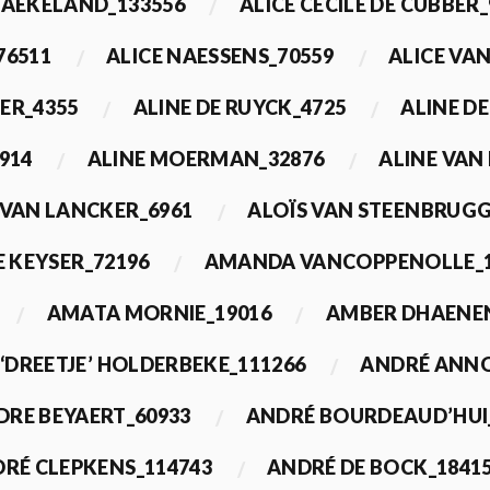
BAEKELAND_133556
ALICE CECILE DE CUBBER_
76511
ALICE NAESSENS_70559
ALICE VAN
ER_4355
ALINE DE RUYCK_4725
ALINE D
914
ALINE MOERMAN_32876
ALINE VAN
 VAN LANCKER_6961
ALOÏS VAN STEENBRUGG
 KEYSER_72196
AMANDA VANCOPPENOLLE_1
AMATA MORNIE_19016
AMBER DHAENEN
‘DREETJE’ HOLDERBEKE_111266
ANDRÉ ANNO
DRE BEYAERT_60933
ANDRÉ BOURDEAUD’HUI
RÉ CLEPKENS_114743
ANDRÉ DE BOCK_1841