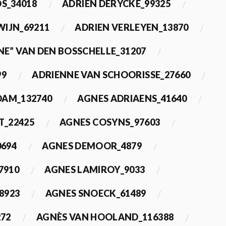
OS_34018
ADRIEN DERYCKE_99325
WIJN_69211
ADRIEN VERLEYEN_13870
NE” VAN DEN BOSSCHELLE_31207
99
ADRIENNE VAN SCHOORISSE_27660
DAM_132740
AGNES ADRIAENS_41640
T_22425
AGNES COSYNS_97603
0694
AGNES DEMOOR_4879
7910
AGNES LAMIROY_9033
8923
AGNES SNOECK_61489
272
AGNÈS VAN HOOLAND_116388