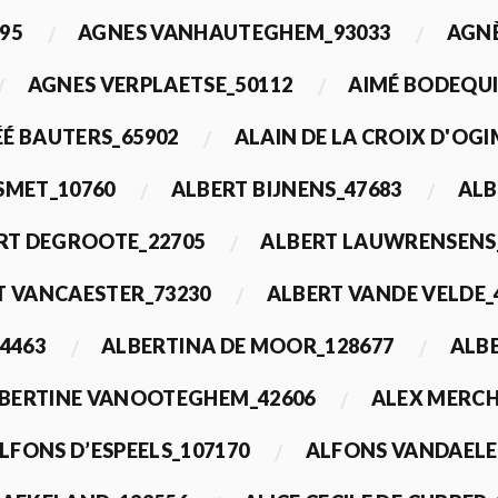
95
AGNES VANHAUTEGHEM_93033
AGN
AGNES VERPLAETSE_50112
AIMÉ BODEQUI
É BAUTERS_65902
ALAIN DE LA CROIX D'OG
 SMET_10760
ALBERT BIJNENS_47683
ALB
RT DEGROOTE_22705
ALBERT LAUWRENSENS
T VANCAESTER_73230
ALBERT VANDE VELDE_
4463
ALBERTINA DE MOOR_128677
ALBE
BERTINE VANOOTEGHEM_42606
ALEX MERCH
LFONS D’ESPEELS_107170
ALFONS VANDAELE