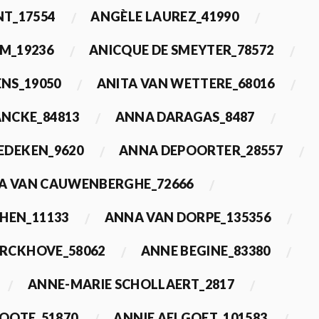
T_17554
ANGÈLE LAUREZ_41990
M_19236
ANICQUE DE SMEYTER_78572
ENS_19050
ANITA VAN WETTERE_68016
NCKE_84813
ANNA DARAGAS_8487
EDEKEN_9620
ANNA DEPOORTER_28557
A VAN CAUWENBERGHE_72666
HEN_11133
ANNA VAN DORPE_135356
ERCKHOVE_58062
ANNE BEGINE_83380
ANNE-MARIE SCHOLLAERT_2817
ROOTE_51870
ANNIE AELGOET_101583