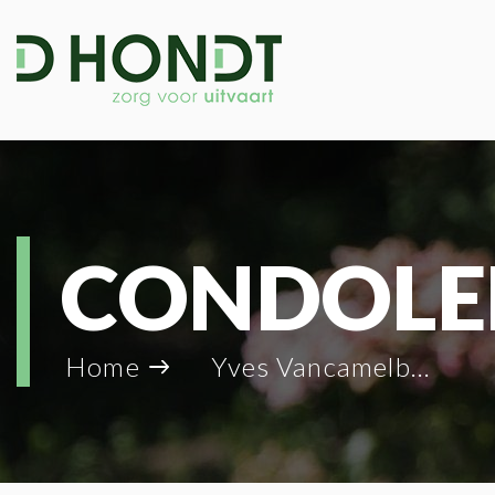
CONDOLE
Home
Yves Vancamelbeke_84524