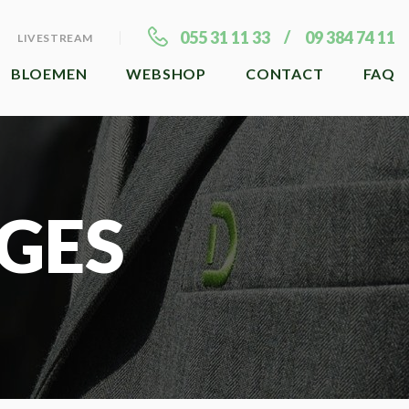
055 31 11 33
09 384 74 11
LIVESTREAM
BLOEMEN
WEBSHOP
CONTACT
FAQ
GES