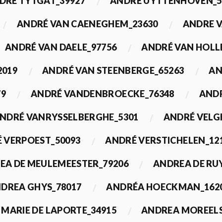
DRÉ TYTGAT_39927
ANDRÉ UYTTENHOVEN_5
ANDRÉ VAN CAENEGHEM_23630
ANDRE 
ANDRÉ VAN DAELE_97756
ANDRÉ VAN HOLL
2019
ANDRÉ VAN STEENBERGE_65263
AN
79
ANDRÉ VANDENBROECKE_76348
ANDR
NDRÉ VANRYSSELBERGHE_5301
ANDRÉ VELG
 VERPOEST_50093
ANDRÉ VERSTICHELEN_12
EA DE MEULEMEESTER_79206
ANDREA DE RU
DREA GHYS_78017
ANDRÉA HOECKMAN_162
MARIE DE LAPORTE_34915
ANDREA MOREELS