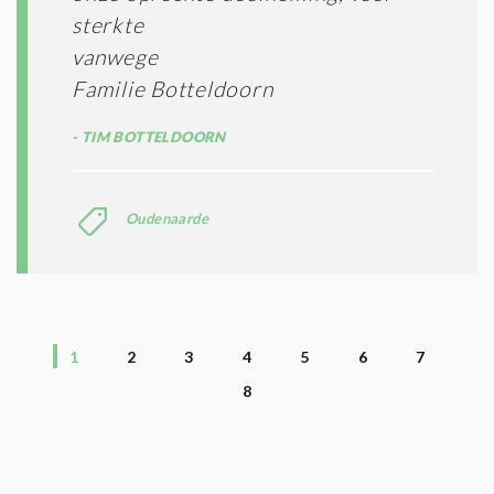
sterkte
vanwege
Familie Botteldoorn
TIM BOTTELDOORN
Oudenaarde
1
2
3
4
5
6
7
8