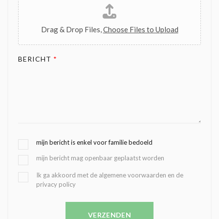
Drag & Drop Files,
Choose Files to Upload
BERICHT
*
G
mijn bericht is enkel voor familie bedoeld
E
mijn bericht mag openbaar geplaatst worden
K
O
B
Ik ga akkoord met de algemene voorwaarden en de
Z
privacy policy
E
E
V
N
E
C
VERZENDEN
S