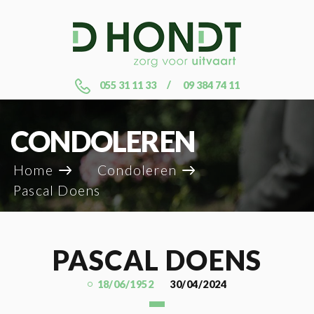
055 31 11 33
09 384 74 11
CONDOLEREN
Home
Condoleren
Pascal Doens
PASCAL DOENS
18/06/1952
30/04/2024