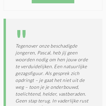
O
T
N
I
D
G
O
I
L
N
A
G
T
T
I
E
E
R
Tegenover onze beschadigde
*
M
jongeren, Pascal, heb jij geen
E
N
woorden nodig om hen jouw orde
E
te verduidelijken. Een natuurlijke
N
gezagsfiguur. Als gesprek zich
C
O
opdringt – je gaat het niet uit de
N
weg – toon je je onderbouwd,
D
I
toelichtend, helder, vastberaden.
T
Geen stap terug. In vaderlijke rust
I